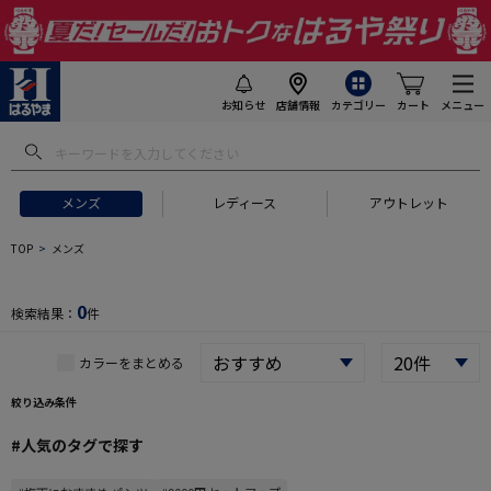
お知らせ
店舗情報
カテゴリー
カート
メニュー
 ギフトにおすすめ
#セットアップ スーツ
#長袖 ワイシャツ
#スー
メンズ
レディース
アウトレット
TOP
メンズ
0
検索結果：
件
カラーをまとめる
絞り込み条件
#人気のタグで探す