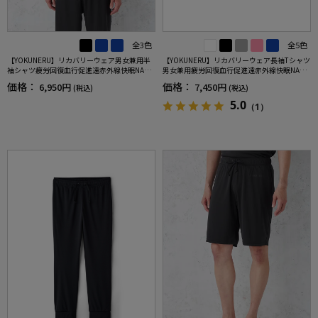
全3色
全5色
【YOKUNERU】リカバリーウェア男女兼用半
【YOKUNERU】リカバリーウェア長袖Tシャツ
袖シャツ疲労回復血行促進遠赤外線快眠NANO
男女兼用疲労回復血行促進遠赤外線快眠NANO
MIX(R)【一般医療機器】SS～LLサイズ
MIX(R)【一般医療機器】SS～LLサイズ
価格：
価格：
6,950円
7,450円
(税込)
(税込)
5.0
（1）