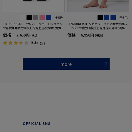
全5色
全3色
【YOKUNERU】リカバリーウェアロングパン
【YOKUNERU】リカバリーウェア男女兼用ハ
ツ男女兼用疲労回復血行促進遠赤外線快眠NA
ーフパンツ疲労回復血行促進遠赤外線快眠NA
NOMIX(R)【一般医療機器】SS～LLサイズ
NOMIX(R)【一般医療機器】SS～LLサイズ
価格：
価格：
7,450円
6,950円
(税込)
(税込)
3.6
（5）
more
OFFICIAL SNS