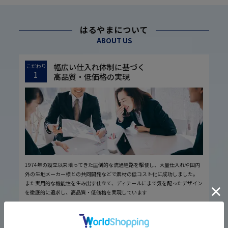
はるやまについて
ABOUT US
幅広い仕入れ体制に基づく
こだわり
1
高品質・低価格の実現
1974年の設立以来培ってきた圧倒的な流通経路を駆使し、大量仕入れや国内
外の生地メーカー様との共同開発などで素材の低コスト化に成功しました。
また実用的な機能性を生み出す仕立て、ディテールにまで気を配ったデザイン
を徹底的に追求し、高品質・低価格を実現しています
厳しい品質管理体制に基づく
こだわり