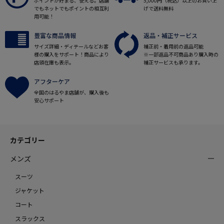
ポイントが貯まる、使える。店舗
5,000円（税込）以上のお買い上
でもネットでもポイントの相互利
げで送料無料
用可能！
豊富な商品情報
返品・補正サービス
サイズ詳細・ディテールなどお客
補正前・着用前の返品可能
様の購入をサポート！商品により
※一部返品不可商品あり購入時の
店頭在庫も表示。
補正サービスも承ります。
アフターケア
全国のはるやま店舗が、購入後も
安心サポート
カテゴリー
メンズ
スーツ
ジャケット
コート
スラックス