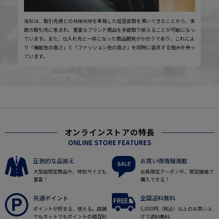
当社は、取引先様との共栄共存を重視した経営姿勢を貫いてきたことから、多
数の取引先に恵まれ、豊富なブランド商品を多数取り揃えることが可能になっ
ています。また、仕入れ先と一体になった商品開発がかのうであり、これによ
り「機能性の高さ」と「ファッション性の高さ」を同時に追求する強みを持っ
ています。
オンラインストアの特長
ONLINE STORE FEATURES
圧倒的な品揃え
お買い得情報満載
大型店限定商品や、特別サイズも
会員限定クーポンや、限定価格で
豊富！
購入できる！
共通ポイント
全国送料無料
ポイントが貯まる、使える。店舗
5,000円（税込）以上のお買い上
でもネットでもポイントの相互利
げで送料無料