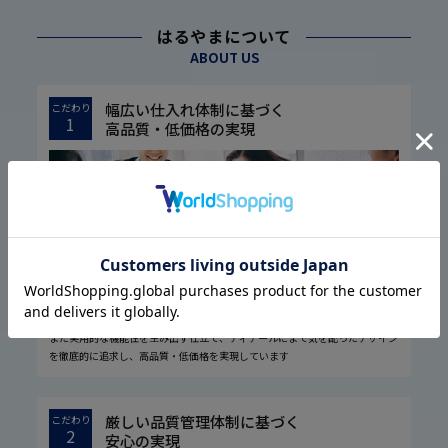
はるやまについて
ABOUT US
幅広い仕入れ体制に基づく
こだわり
1
高品質・低価格の実現
1974年の設立以来培ってきた圧倒的な流通経路を駆使し、大量仕入れや国内
外の生地メーカー様との共同開発などで素材の低コスト化に成功しました。
また実用的な機能性を生み出す仕立て、ディテールにまで気を配ったデザイン
を徹底的に追求し、高品質・低価格を実現しています
厳しい品質管理体制に基づく
こだわり
2
安心の実現