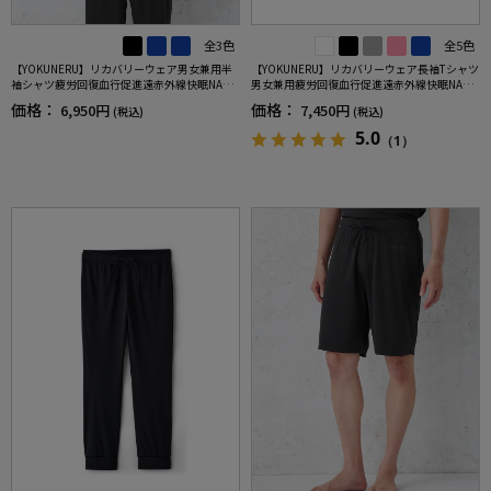
全3色
全5色
【YOKUNERU】リカバリーウェア男女兼用半
【YOKUNERU】リカバリーウェア長袖Tシャツ
袖シャツ疲労回復血行促進遠赤外線快眠NANO
男女兼用疲労回復血行促進遠赤外線快眠NANO
MIX(R)【一般医療機器】SS～LLサイズ
MIX(R)【一般医療機器】SS～LLサイズ
価格：
価格：
6,950円
7,450円
(税込)
(税込)
5.0
（1）