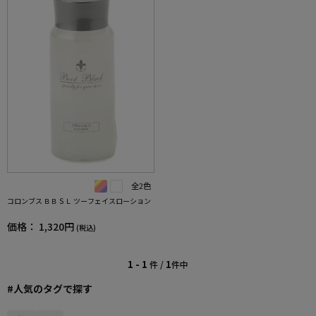
全2色
コロンブス ＢＢＳＬ ツーフェイスローション
価格：
1,320円
(税込)
1 - 1
1
件 /
件中
#人気のタグで探す