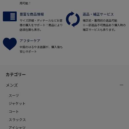
用可能！
豊富な商品情報
返品・補正サービス
サイズ詳細・ディテールなどお客
補正前・着用前の返品可能
様の購入をサポート！商品により
※一部返品不可商品あり購入時の
店頭在庫も表示。
補正サービスも承ります。
アフターケア
全国のはるやま店舗が、購入後も
安心サポート
カテゴリー
メンズ
スーツ
ジャケット
コート
スラックス
アイシャツ