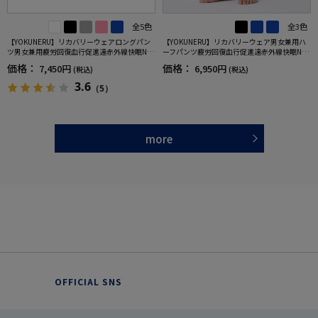
全5色
全3色
【YOKUNERU】リカバリーウェアロングパン
【YOKUNERU】リカバリーウェア男女兼用ハ
ツ男女兼用疲労回復血行促進遠赤外線快眠NA
ーフパンツ疲労回復血行促進遠赤外線快眠NA
NOMIX(R)【一般医療機器】SS～LLサイズ
NOMIX(R)【一般医療機器】SS～LLサイズ
価格：
価格：
7,450円
6,950円
(税込)
(税込)
3.6
（5）
more
OFFICIAL SNS