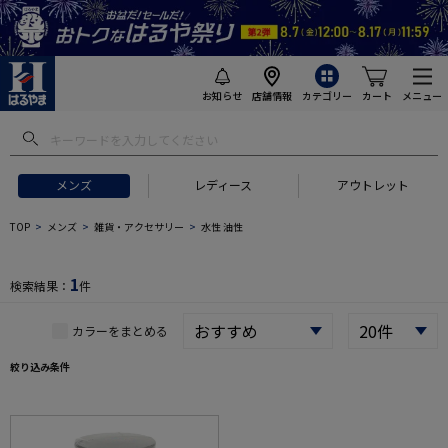
お知らせ
店舗情報
カテゴリー
カート
メニュー
 ギフトにおすすめ
#セットアップ スーツ
#長袖 ワイシャツ
#スー
メンズ
レディース
アウトレット
TOP
メンズ
雑貨・アクセサリー
水性 油性
1
検索結果：
件
カラーをまとめる
絞り込み条件