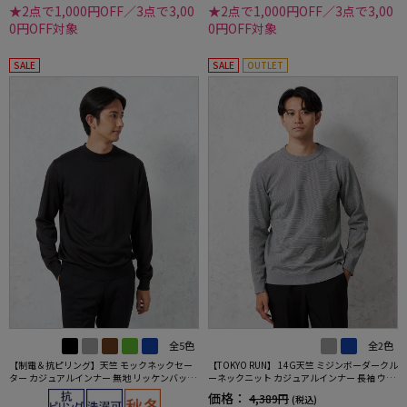
★2点で1,000円OFF／3点で3,00
★2点で1,000円OFF／3点で3,00
0円OFF対象
0円OFF対象
SALE
SALE
OUTLET
全5色
全2色
【制電＆抗ピリング】天竺 モックネックセー
【TOKYO RUN】 14G天竺 ミジンボーダークル
ター カジュアルインナー 無地 リッケンバッカ
ーネックニット カジュアルインナー 長袖 ウォ
ー 秋冬
ッシャブル 抗ピリング 吸汗速乾 秋冬
価格：
4,389円
(税込)