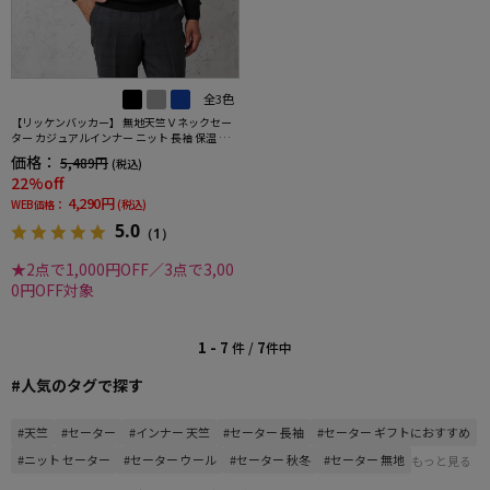
全3色
【リッケンバッカー】 無地天竺Ｖネックセー
ター カジュアルインナー ニット 長袖 保温 秋
冬
価格：
5,489円
(税込)
22%off
4,290円
WEB価格：
(税込)
5.0
（1）
★2点で1,000円OFF／3点で3,00
0円OFF対象
1 - 7
7
件 /
件中
#人気のタグで探す
#天竺
#セーター
#インナー 天竺
#セーター 長袖
#セーター ギフトにおすすめ
#ニット セーター
#セーター ウール
#セーター 秋冬
#セーター 無地
もっと見る