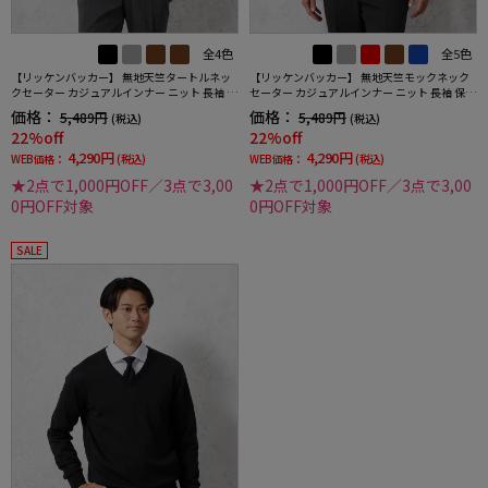
全4色
全5色
【リッケンバッカー】 無地天竺タートルネッ
【リッケンバッカー】 無地天竺モックネック
クセーター カジュアルインナー ニット 長袖 保
セーター カジュアルインナー ニット 長袖 保温
温 秋冬
秋冬
価格：
価格：
5,489円
5,489円
(税込)
(税込)
22%off
22%off
4,290円
4,290円
WEB価格：
(税込)
WEB価格：
(税込)
★2点で1,000円OFF／3点で3,00
★2点で1,000円OFF／3点で3,00
0円OFF対象
0円OFF対象
SALE