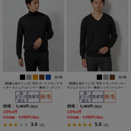
全5色
全3色
【制電＆抗ピリング】天竺 タートルネック セ
【制電＆抗ピリング】天竺 Ｖネックセーター
ーター カジュアルインナー 無地 リッケンバッ
カジュアルインナー 無地 リッケンバッカー 秋
カー 秋冬
冬
価格：
価格：
5,489円
5,489円
(税込)
(税込)
18%off
18%off
4,490円
4,490円
WEB価格：
(税込)
WEB価格：
(税込)
3.0
5.0
（1）
（1）