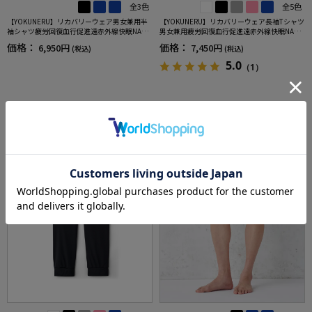
全3色
全5色
【YOKUNERU】リカバリーウェア男女兼用半
【YOKUNERU】リカバリーウェア長袖Tシャツ
袖シャツ疲労回復血行促進遠赤外線快眠NANO
男女兼用疲労回復血行促進遠赤外線快眠NANO
MIX(R)【一般医療機器】SS～LLサイズ
MIX(R)【一般医療機器】SS～LLサイズ
価格：
価格：
6,950円
7,450円
(税込)
(税込)
5.0
（1）