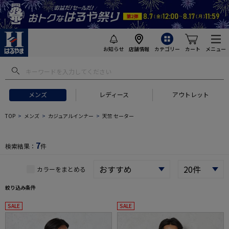
お知らせ
店舗情報
カテゴリー
カート
メニュー
 ギフトにおすすめ
#セットアップ スーツ
#長袖 ワイシャツ
#スー
メンズ
レディース
アウトレット
TOP
メンズ
カジュアルインナー
天竺 セーター
7
検索結果：
件
カラーをまとめる
絞り込み条件
SALE
SALE