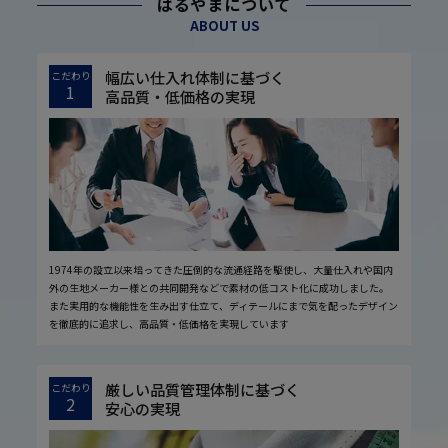
はるやまについて
ABOUT US
幅広い仕入れ体制に基づく
こだわり
1
高品質・低価格の実現
1974年の設立以来培ってきた圧倒的な流通経路を駆使し、大量仕入れや国内
外の生地メーカー様との共同開発などで素材の低コスト化に成功しました。
また実用的な機能性を生み出す仕立て、ディテールにまで気を配ったデザイン
を徹底的に追求し、高品質・低価格を実現しています
厳しい品質管理体制に基づく
こだわり
2
安心の実現