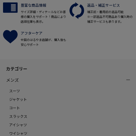
豊富な商品情報
返品・補正サービス
サイズ詳細・ディテールなどお客
補正前・着用前の返品可能
様の購入をサポート！商品により
※一部返品不可商品あり購入時の
店頭在庫も表示。
補正サービスも承ります。
アフターケア
全国のはるやま店舗が、購入後も
安心サポート
カテゴリー
メンズ
スーツ
ジャケット
コート
スラックス
アイシャツ
ワイシャツ