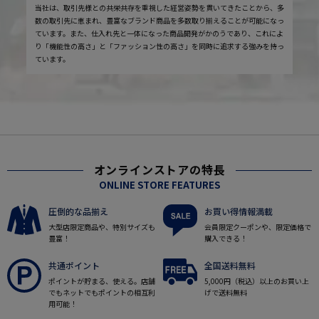
当社は、取引先様との共栄共存を重視した経営姿勢を貫いてきたことから、多
数の取引先に恵まれ、豊富なブランド商品を多数取り揃えることが可能になっ
ています。また、仕入れ先と一体になった商品開発がかのうであり、これによ
り「機能性の高さ」と「ファッション性の高さ」を同時に追求する強みを持っ
ています。
オンラインストアの特長
ONLINE STORE FEATURES
圧倒的な品揃え
お買い得情報満載
大型店限定商品や、特別サイズも
会員限定クーポンや、限定価格で
豊富！
購入できる！
共通ポイント
全国送料無料
ポイントが貯まる、使える。店舗
5,000円（税込）以上のお買い上
でもネットでもポイントの相互利
げで送料無料
用可能！