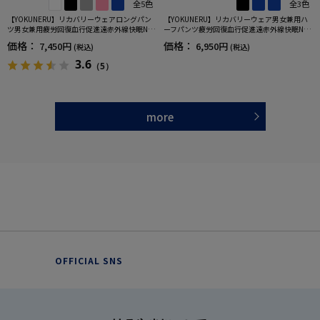
全5色
全3色
【YOKUNERU】リカバリーウェアロングパン
【YOKUNERU】リカバリーウェア男女兼用ハ
ツ男女兼用疲労回復血行促進遠赤外線快眠NA
ーフパンツ疲労回復血行促進遠赤外線快眠NA
NOMIX(R)【一般医療機器】SS～LLサイズ
NOMIX(R)【一般医療機器】SS～LLサイズ
価格：
価格：
7,450円
6,950円
(税込)
(税込)
3.6
（5）
more
OFFICIAL SNS