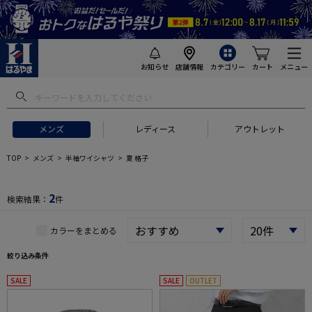
お知らせ
店舗情報
カテゴリー
カート
メニュー
 ギフトにおすすめ
#セットアップ スーツ
#長袖 ワイシャツ
#スー
メンズ
レディース
アウトレット
TOP
メンズ
半袖ワイシャツ
夏 格子
2
検索結果：
件
カラーをまとめる
絞り込み条件
SALE
SALE
OUTLET