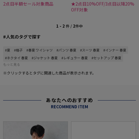
2点目半額セール対象商品
★2点目10%OFF/3点目以降20%
OFF対象
1 - 2
2
件 /
件中
#人気のタグで探す
#夏
#格子
#春夏 ワイシャツ
#パンツ 春夏
#スーツ 春夏
#インナー 春夏
#ネクタイ 春夏
#ジャケット 春夏
#レギュラー 春夏
#セットアップ 春夏
もっと見る
※クリックするとタグに関連した商品が表示されます。
あなたへのおすすめ
RECOMMEND ITEM