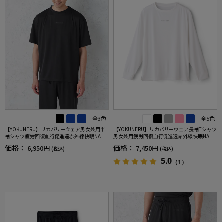
全3色
全5色
【YOKUNERU】リカバリーウェア男女兼用半
【YOKUNERU】リカバリーウェア長袖Tシャツ
袖シャツ疲労回復血行促進遠赤外線快眠NANO
男女兼用疲労回復血行促進遠赤外線快眠NANO
MIX(R)【一般医療機器】SS～LLサイズ
MIX(R)【一般医療機器】SS～LLサイズ
価格：
価格：
6,950円
7,450円
(税込)
(税込)
5.0
（1）