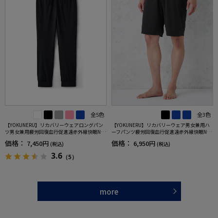
全5色
全3色
【YOKUNERU】リカバリーウェアロングパン
【YOKUNERU】リカバリーウェア男女兼用ハ
ツ男女兼用疲労回復血行促進遠赤外線快眠NA
ーフパンツ疲労回復血行促進遠赤外線快眠NA
NOMIX(R)【一般医療機器】SS～LLサイズ
NOMIX(R)【一般医療機器】SS～LLサイズ
価格：
価格：
7,450円
6,950円
(税込)
(税込)
3.6
（5）
more