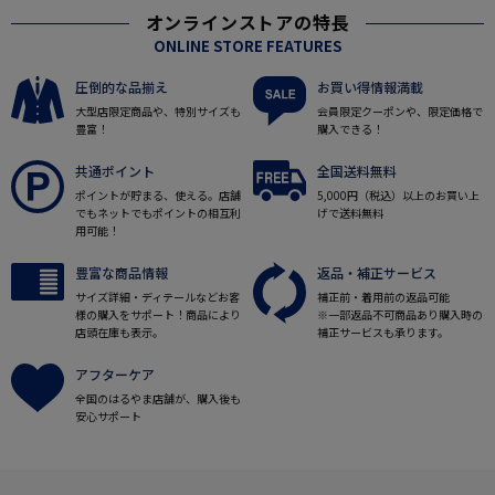
オンラインストアの特長
ONLINE STORE FEATURES
圧倒的な品揃え
お買い得情報満載
大型店限定商品や、特別サイズも
会員限定クーポンや、限定価格で
豊富！
購入できる！
共通ポイント
全国送料無料
ポイントが貯まる、使える。店舗
5,000円（税込）以上のお買い上
でもネットでもポイントの相互利
げで送料無料
用可能！
豊富な商品情報
返品・補正サービス
サイズ詳細・ディテールなどお客
補正前・着用前の返品可能
様の購入をサポート！商品により
※一部返品不可商品あり購入時の
店頭在庫も表示。
補正サービスも承ります。
アフターケア
全国のはるやま店舗が、購入後も
安心サポート