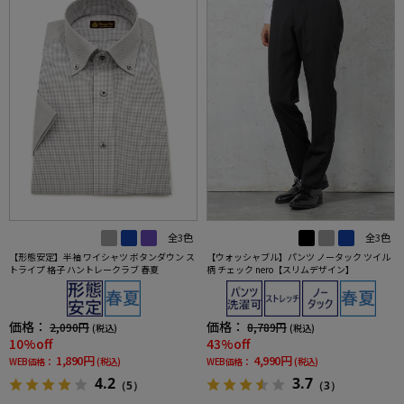
全3色
全3色
【形態安定】半袖 ワイシャツ ボタンダウン ス
【ウォッシャブル】パンツ ノータック ツイル
トライプ 格子 ハントレークラブ 春夏
柄 チェック nero【スリムデザイン】
価格：
価格：
2,090円
8,789円
(税込)
(税込)
10%off
43%off
1,890円
4,990円
WEB価格：
(税込)
WEB価格：
(税込)
4.2
3.7
（5）
（3）