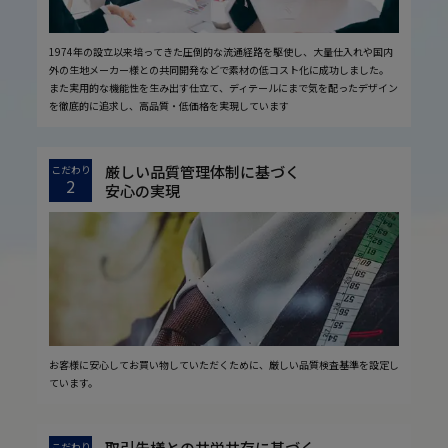
1974年の設立以来培ってきた圧倒的な流通経路を駆使し、大量仕入れや国内
外の生地メーカー様との共同開発などで素材の低コスト化に成功しました。
また実用的な機能性を生み出す仕立て、ディテールにまで気を配ったデザイン
を徹底的に追求し、高品質・低価格を実現しています
厳しい品質管理体制に基づく
こだわり
2
安心の実現
お客様に安心してお買い物していただくために、厳しい品質検査基準を設定し
ています。
取引先様との共栄共存に基づく
こだわり