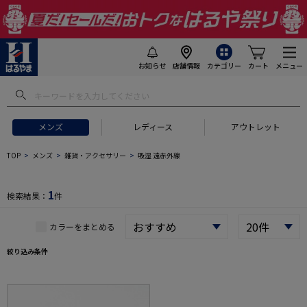
お知らせ
店舗情報
カテゴリー
カート
メニュー
 ギフトにおすすめ
#セットアップ スーツ
#長袖 ワイシャツ
#スー
メンズ
レディース
アウトレット
TOP
メンズ
雑貨・アクセサリー
吸湿 遠赤外線
1
検索結果：
件
カラーをまとめる
絞り込み条件