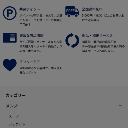
共通ポイント
全国送料無料
ポイントが貯まる、使える。店舗
5,000円（税込）以上のお買い上
でもネットでもポイントの相互利
げで送料無料
用可能！
豊富な商品情報
返品・補正サービス
サイズ詳細・ディテールなどお客
補正前・着用前の返品可能
様の購入をサポート！商品により
※一部返品不可商品あり購入時の
店頭在庫も表示。
補正サービスも承ります。
アフターケア
全国のはるやま店舗が、購入後も
安心サポート
カテゴリー
メンズ
スーツ
ジャケット