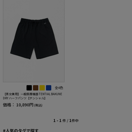
全4色
【男女兼用】一般医療機器 TENTIAL BAKUNE
DRY ハーフパンツ【テンシャル】
価格：
10,890円
(税込)
1 - 1
1
件 /
件中
#人気のタグで探す