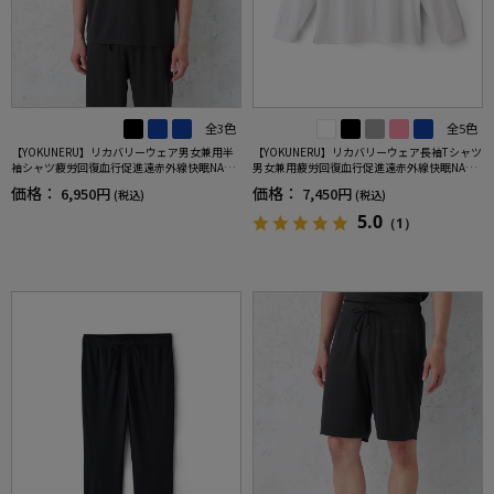
全3色
全5色
【YOKUNERU】リカバリーウェア男女兼用半
【YOKUNERU】リカバリーウェア長袖Tシャツ
袖シャツ疲労回復血行促進遠赤外線快眠NANO
男女兼用疲労回復血行促進遠赤外線快眠NANO
MIX(R)【一般医療機器】SS～LLサイズ
MIX(R)【一般医療機器】SS～LLサイズ
価格：
価格：
6,950円
7,450円
(税込)
(税込)
5.0
（1）