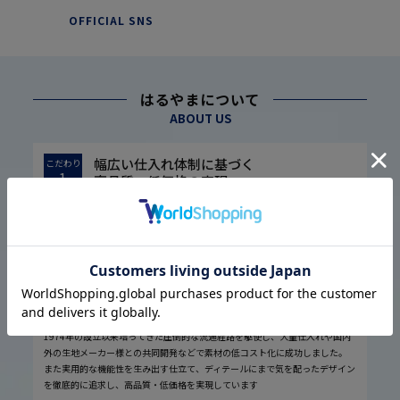
OFFICIAL SNS
はるやまについて
ABOUT US
幅広い仕入れ体制に基づく
こだわり
1
高品質・低価格の実現
1974年の設立以来培ってきた圧倒的な流通経路を駆使し、大量仕入れや国内
外の生地メーカー様との共同開発などで素材の低コスト化に成功しました。
また実用的な機能性を生み出す仕立て、ディテールにまで気を配ったデザイン
を徹底的に追求し、高品質・低価格を実現しています