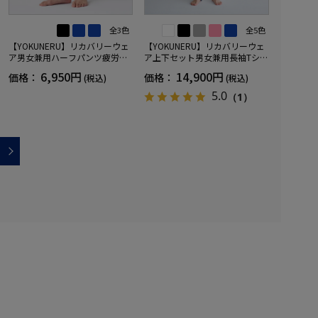
全3色
全5色
【YOKUNERU】リカバリーウェ
【YOKUNERU】リカバリーウェ
ア男女兼用ハーフパンツ疲労回
ア上下セット男女兼用長袖Tシャ
復血行促進遠赤外線快眠NANOM
ツ+ロングパンツ疲労回復血行促
6,950円
14,900円
価格：
価格：
(税込)
(税込)
IX(R)【一般医療機器】SS～LLサ
進遠赤外線快眠NANOMIX(R)【一
イズ
般医療機器】SS～LLサイズ
5.0
（1）