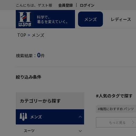
こんにちは、ゲスト様
会員登録
ログイン
科学で、
メンズ
レディース
着るを変えていく。
TOP
メンズ
0
検索結果：
件
絞り込み条件
#人気のタグで探す
カテゴリー
から探す
#梅雨におすすめ パンツ
メンズ
もっと見る
スーツ