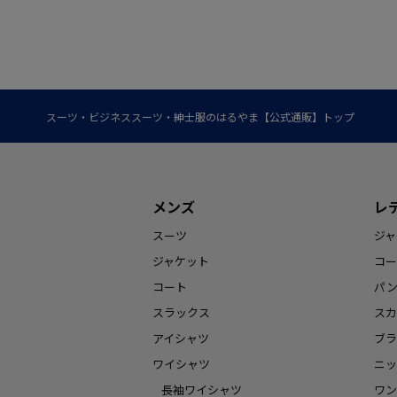
スーツ・ビジネススーツ・紳士服のはるやま【公式通販】トップ
メンズ
レ
スーツ
ジャ
ジャケット
コー
コート
パ
スラックス
スカ
アイシャツ
ブラ
ワイシャツ
ニッ
長袖ワイシャツ
ワン