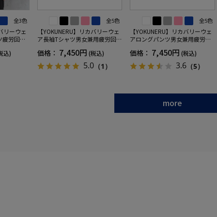
全3色
全5色
全5色
カバリーウェ
【YOKUNERU】リカバリーウェ
【YOKUNERU】リカバリーウェ
ツ疲労回復
ア長袖Tシャツ男女兼用疲労回復
アロングパンツ男女兼用疲労回
ANOMIX
血行促進遠赤外線快眠NANOMIX
復血行促進遠赤外線快眠NANOM
7,450円
7,450円
価格：
価格：
税込)
(税込)
(税込)
SS～LLサイ
(R)【一般医療機器】SS～LLサイ
IX(R)【一般医療機器】SS～LLサ
ズ
イズ
5.0
3.6
（1）
（5）
more