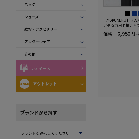
バッグ
シューズ
【YOKUNERU】リ
ア男女兼用半袖シャ
雑貨・アクセサリー
血行促進遠赤外線快眠N
6,950円
価格：
(
(R)【一般医療機器】
ズ
アンダーウェア
その他
レディース
アウトレット
ブランド
から探す