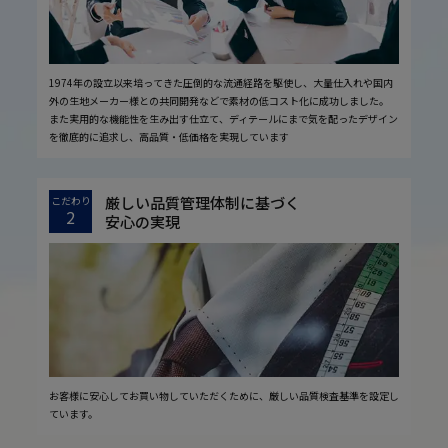
1974年の設立以来培ってきた圧倒的な流通経路を駆使し、大量仕入れや国内
外の生地メーカー様との共同開発などで素材の低コスト化に成功しました。
また実用的な機能性を生み出す仕立て、ディテールにまで気を配ったデザイン
を徹底的に追求し、高品質・低価格を実現しています
厳しい品質管理体制に基づく
こだわり
2
安心の実現
お客様に安心してお買い物していただくために、厳しい品質検査基準を設定し
ています。