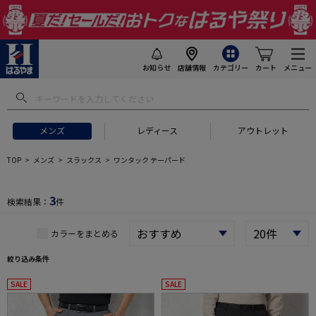
お知らせ
店舗情報
カテゴリー
カート
メニュー
 ギフトにおすすめ
#セットアップ スーツ
#長袖 ワイシャツ
#スー
メンズ
レディース
アウトレット
TOP
メンズ
スラックス
ワンタック テーパード
3
検索結果：
件
カラーをまとめる
絞り込み条件
SALE
SALE