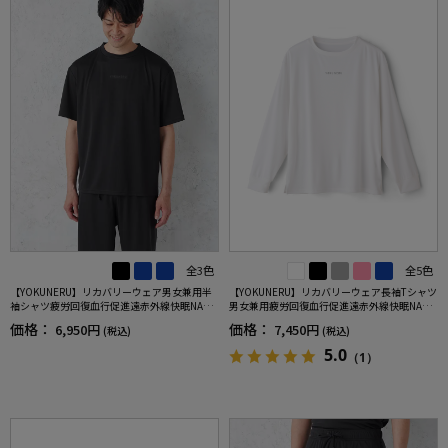
全3色
全5色
【YOKUNERU】リカバリーウェア男女兼用半
【YOKUNERU】リカバリーウェア長袖Tシャツ
袖シャツ疲労回復血行促進遠赤外線快眠NANO
男女兼用疲労回復血行促進遠赤外線快眠NANO
MIX(R)【一般医療機器】SS～LLサイズ
MIX(R)【一般医療機器】SS～LLサイズ
価格：
価格：
6,950円
7,450円
(税込)
(税込)
5.0
（1）