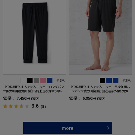
全5色
全3色
【YOKUNERU】リカバリーウェアロングパン
【YOKUNERU】リカバリーウェア男女兼用ハ
ツ男女兼用疲労回復血行促進遠赤外線快眠NA
ーフパンツ疲労回復血行促進遠赤外線快眠NA
NOMIX(R)【一般医療機器】SS～LLサイズ
NOMIX(R)【一般医療機器】SS～LLサイズ
価格：
価格：
7,450円
6,950円
(税込)
(税込)
3.6
（5）
more