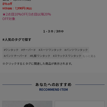
8%off
7,990円
WEB価格：
(税込)
★2点目10%OFF/3点目以降20%
OFF対象
1 - 3
3
件 /
件中
#人気のタグで探す
#ワンタック
#テーパード
#スーツ ワンタック
#パンツ ワンタック
#パンツ テーパード
#礼服 ワンタック
#スラックス ワンタック
もっと見る
※クリックするとタグに関連した商品が表示されます。
あなたへのおすすめ
RECOMMEND ITEM