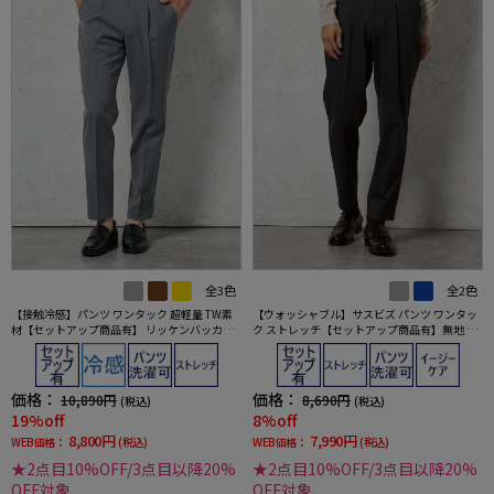
全3色
全2色
【接触冷感】パンツ ワンタック 超軽量 TW素
【ウォッシャブル】サスビズ パンツ ワンタッ
材【セットアップ商品有】 リッケンバッカー
ク ストレッチ【セットアップ商品有】無地 秋
ブラック 春夏
冬
価格：
価格：
10,890円
8,690円
(税込)
(税込)
19%off
8%off
8,800円
7,990円
WEB価格：
(税込)
WEB価格：
(税込)
★2点目10%OFF/3点目以降20%
★2点目10%OFF/3点目以降20%
OFF対象
OFF対象