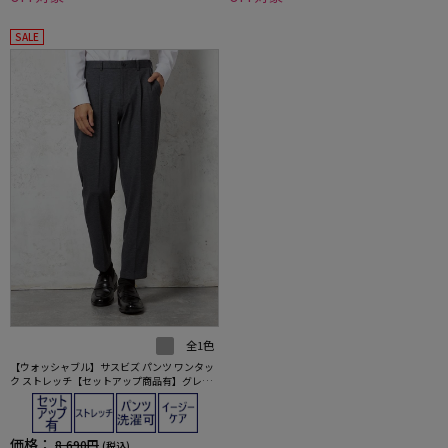
SALE
全1色
【ウォッシャブル】サスビズ パンツ ワンタッ
ク ストレッチ【セットアップ商品有】グレー
秋冬
価格：
8,690円
(税込)