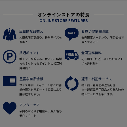
オンラインストアの特長
ONLINE STORE FEATURES
圧倒的な品揃え
お買い得情報満載
大型店限定商品や、特別サイズも
会員限定クーポンや、限定価格で
豊富！
購入できる！
共通ポイント
全国送料無料
ポイントが貯まる、使える。店舗
5,000円（税込）以上のお買い上
でもネットでもポイントの相互利
げで送料無料
用可能！
豊富な商品情報
返品・補正サービス
サイズ詳細・ディテールなどお客
補正前・着用前の返品可能
様の購入をサポート！商品により
※一部返品不可商品あり購入時の
店頭在庫も表示。
補正サービスも承ります。
アフターケア
全国のはるやま店舗が、購入後も
安心サポート