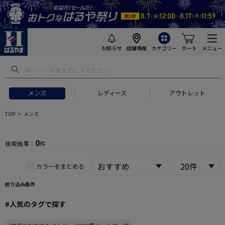
お知らせ
店舗情報
カテゴリー
カート
メニュー
 ギフトにおすすめ
#セットアップ スーツ
#長袖 ワイシャツ
#スー
メンズ
レディース
アウトレット
TOP
メンズ
0
検索結果：
件
カラーをまとめる
絞り込み条件
#人気のタグで探す