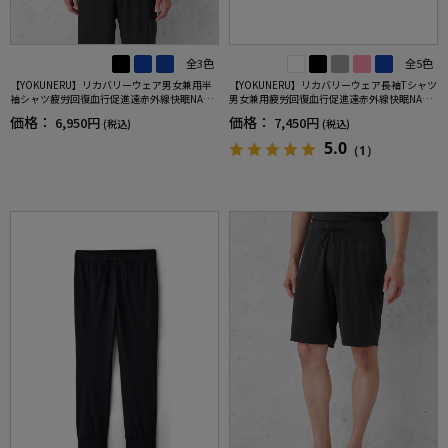
全3色
全5色
【YOKUNERU】リカバリーウェア男女兼用半
【YOKUNERU】リカバリーウェア長袖Tシャツ
袖シャツ疲労回復血行促進遠赤外線快眠NANO
男女兼用疲労回復血行促進遠赤外線快眠NANO
MIX(R)【一般医療機器】SS～LLサイズ
MIX(R)【一般医療機器】SS～LLサイズ
価格：
価格：
6,950円
7,450円
(税込)
(税込)
5.0
（1）