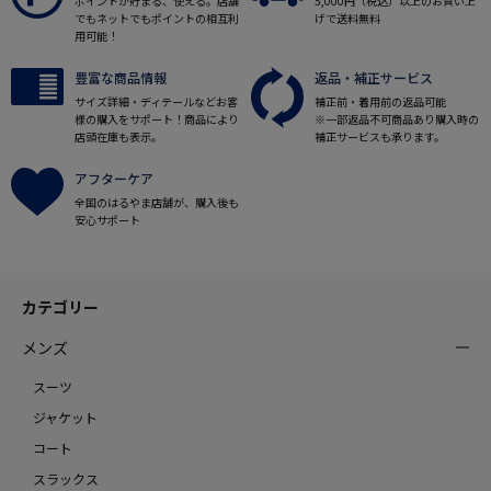
ポイントが貯まる、使える。店舗
5,000円（税込）以上のお買い上
でもネットでもポイントの相互利
げで送料無料
用可能！
豊富な商品情報
返品・補正サービス
サイズ詳細・ディテールなどお客
補正前・着用前の返品可能
様の購入をサポート！商品により
※一部返品不可商品あり購入時の
店頭在庫も表示。
補正サービスも承ります。
アフターケア
全国のはるやま店舗が、購入後も
安心サポート
カテゴリー
メンズ
スーツ
ジャケット
コート
スラックス