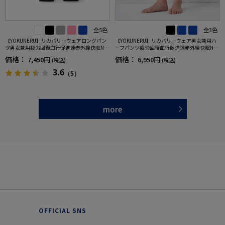
全5色
全3色
【YOKUNERU】リカバリーウェアロングパン
【YOKUNERU】リカバリーウェア男女兼用ハ
ツ男女兼用疲労回復血行促進遠赤外線快眠NA
ーフパンツ疲労回復血行促進遠赤外線快眠NA
NOMIX(R)【一般医療機器】SS～LLサイズ
NOMIX(R)【一般医療機器】SS～LLサイズ
価格：
価格：
7,450円
6,950円
(税込)
(税込)
3.6
（5）
more
OFFICIAL SNS