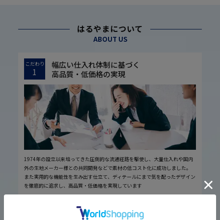
はるやまについて
ABOUT US
幅広い仕入れ体制に基づく
こだわり
1
高品質・低価格の実現
1974年の設立以来培ってきた圧倒的な流通経路を駆使し、大量仕入れや国内
外の生地メーカー様との共同開発などで素材の低コスト化に成功しました。
また実用的な機能性を生み出す仕立て、ディテールにまで気を配ったデザイン
を徹底的に追求し、高品質・低価格を実現しています
厳しい品質管理体制に基づく
こだわり