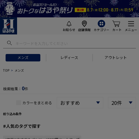
お知らせ
店舗情報
カテゴリー
カート
メニュー
 ギフトにおすすめ
#セットアップ スーツ
#長袖 ワイシャツ
#スー
メンズ
レディース
アウトレット
TOP
メンズ
0
検索結果：
件
カラーをまとめる
絞り込み条件
#人気のタグで探す