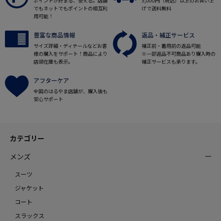
ポイントが貯まる、使える。店舗
5,000円（税込）以上のお買い上
でもネットでもポイントの相互利
げで送料無料
用可能！
豊富な商品情報
返品・補正サービス
サイズ詳細・ディテールなどお客
補正前・着用前の返品可能
様の購入をサポート！商品により
※一部返品不可商品あり購入時の
店頭在庫も表示。
補正サービスも承ります。
アフターケア
全国のはるやま店舗が、購入後も
安心サポート
カテゴリー
メンズ
スーツ
ジャケット
コート
スラックス