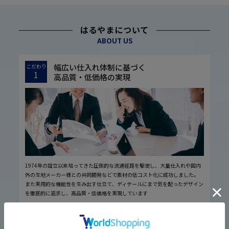
はるやまについて
ABOUT US
幅広い仕入れ体制に基づく
こだわり
1
高品質・低価格の実現
1974年の設立以来培ってきた圧倒的な流通経路を駆使し、大量仕入れや国内
外の生地メーカー様との共同開発などで素材の低コスト化に成功しました。
また実用的な機能性を生み出す仕立て、ディテールにまで気を配ったデザイン
を徹底的に追求し、高品質・低価格を実現しています
厳しい品質管理体制に基づく
こだわり