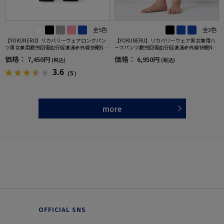
全5色
全3色
【YOKUNERU】リカバリーウェアロングパン
【YOKUNERU】リカバリーウェア男女兼用ハ
ツ男女兼用疲労回復血行促進遠赤外線快眠NA
ーフパンツ疲労回復血行促進遠赤外線快眠NA
NOMIX(R)【一般医療機器】SS～LLサイズ
NOMIX(R)【一般医療機器】SS～LLサイズ
価格：
価格：
7,450円
6,950円
(税込)
(税込)
3.6
（5）
more
OFFICIAL SNS