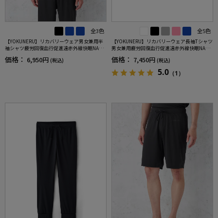
全3色
全5色
【YOKUNERU】リカバリーウェア男女兼用半
【YOKUNERU】リカバリーウェア長袖Tシャツ
袖シャツ疲労回復血行促進遠赤外線快眠NANO
男女兼用疲労回復血行促進遠赤外線快眠NANO
MIX(R)【一般医療機器】SS～LLサイズ
MIX(R)【一般医療機器】SS～LLサイズ
価格：
価格：
6,950円
7,450円
(税込)
(税込)
5.0
（1）