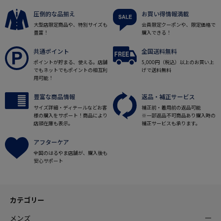
圧倒的な品揃え
お買い得情報満載
大型店限定商品や、特別サイズも
会員限定クーポンや、限定価格で
豊富！
購入できる！
共通ポイント
全国送料無料
ポイントが貯まる、使える。店舗
5,000円（税込）以上のお買い上
でもネットでもポイントの相互利
げで送料無料
用可能！
豊富な商品情報
返品・補正サービス
サイズ詳細・ディテールなどお客
補正前・着用前の返品可能
様の購入をサポート！商品により
※一部返品不可商品あり購入時の
店頭在庫も表示。
補正サービスも承ります。
アフターケア
全国のはるやま店舗が、購入後も
安心サポート
カテゴリー
メンズ