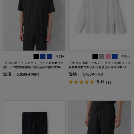
全3色
全5色
【YOKUNERU】リカバリーウェア男女兼用半
【YOKUNERU】リカバリーウェア長袖Tシャツ
袖シャツ疲労回復血行促進遠赤外線快眠NANO
男女兼用疲労回復血行促進遠赤外線快眠NANO
MIX(R)【一般医療機器】SS～LLサイズ
MIX(R)【一般医療機器】SS～LLサイズ
価格：
価格：
6,950円
7,450円
(税込)
(税込)
5.0
（1）