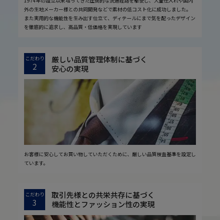
1974年の設立以来培ってきた圧倒的な流通経路を駆使し、大量仕入れや国内
外の生地メーカー様との共同開発などで素材の低コスト化に成功しました。
また実用的な機能性を生み出す仕立て、ディテールにまで気を配ったデザイン
を徹底的に追求し、高品質・低価格を実現しています
厳しい品質管理体制に基づく
こだわり
2
安心の実現
お客様に安心してお買い物していただくために、厳しい品質検査基準を設定し
ています。
取引先様との共栄共存に基づく
こだわり
3
機能性とファッション性の実現