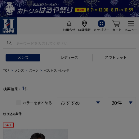
お知らせ
店舗情報
カテゴリー
カート
メニュー
 ギフトにおすすめ
#セットアップ スーツ
#長袖 ワイシャツ
#スー
メンズ
レディース
アウトレット
TOP
メンズ
スーツ
ベスト ストレッチ
1
検索結果：
件
カラーをまとめる
絞り込み条件
SALE