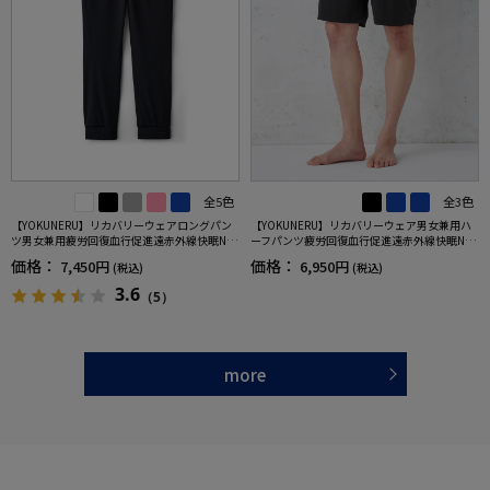
全5色
全3色
【YOKUNERU】リカバリーウェアロングパン
【YOKUNERU】リカバリーウェア男女兼用ハ
ツ男女兼用疲労回復血行促進遠赤外線快眠NA
ーフパンツ疲労回復血行促進遠赤外線快眠NA
NOMIX(R)【一般医療機器】SS～LLサイズ
NOMIX(R)【一般医療機器】SS～LLサイズ
価格：
価格：
7,450円
6,950円
(税込)
(税込)
3.6
（5）
more