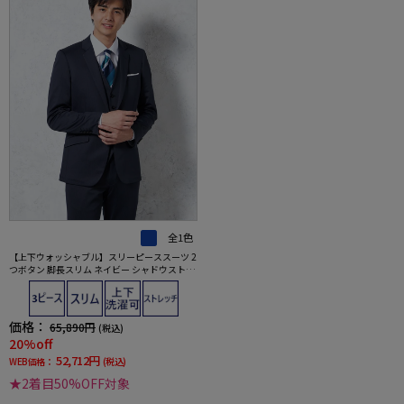
全1色
【上下ウォッシャブル】スリーピーススーツ 2
つボタン 脚長スリム ネイビー シャドウストラ
イプ NERO 通年【スリムデザイン】
価格：
65,890円
(税込)
20%off
52,712円
WEB価格：
(税込)
★2着目50%OFF対象