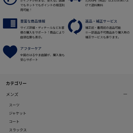
ポイントが貯まる、使える。店舗
5,000円（税込）以上のお買い上
でもネットでもポイントの相互利
げで送料無料
用可能！
豊富な商品情報
返品・補正サービス
サイズ詳細・ディテールなどお客
補正前・着用前の返品可能
様の購入をサポート！商品により
※一部返品不可商品あり購入時の
店頭在庫も表示。
補正サービスも承ります。
アフターケア
全国のはるやま店舗が、購入後も
安心サポート
カテゴリー
メンズ
スーツ
ジャケット
コート
スラックス