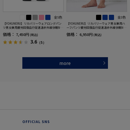
全5色
全3色
【YOKUNERU】リカバリーウェアロングパン
【YOKUNERU】リカバリーウェア男女兼用ハ
ツ男女兼用疲労回復血行促進遠赤外線快眠NA
ーフパンツ疲労回復血行促進遠赤外線快眠NA
NOMIX(R)【一般医療機器】SS～LLサイズ
NOMIX(R)【一般医療機器】SS～LLサイズ
価格：
価格：
7,450円
6,950円
(税込)
(税込)
3.6
（5）
more
OFFICIAL SNS