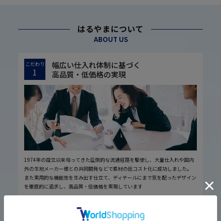
はるやまについて
ABOUT US
幅広い仕入れ体制に基づく
こだわり
1
高品質・低価格の実現
1974年の設立以来培ってきた圧倒的な流通経路を駆使し、大量仕入れや国内
外の生地メーカー様との共同開発などで素材の低コスト化に成功しました。
また実用的な機能性を生み出す仕立て、ディテールにまで気を配ったデザイン
を徹底的に追求し、高品質・低価格を実現しています
厳しい品質管理体制に基づく
こだわり