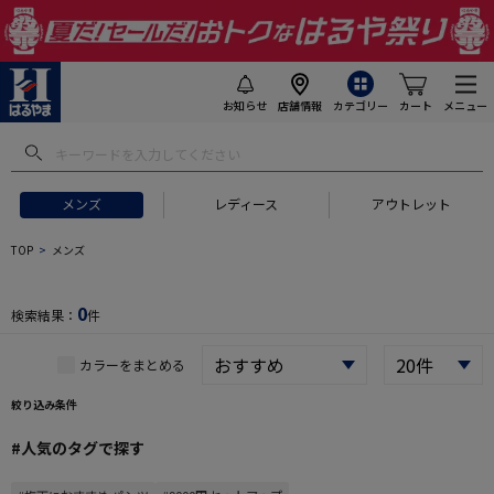
お知らせ
店舗情報
カテゴリー
カート
メニュー
 ギフトにおすすめ
#セットアップ スーツ
#長袖 ワイシャツ
#スー
メンズ
レディース
アウトレット
TOP
メンズ
0
検索結果：
件
カラーをまとめる
絞り込み条件
#人気のタグで探す