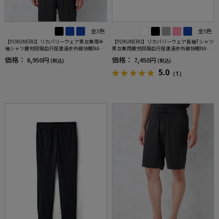
全3色
全5色
【YOKUNERU】リカバリーウェア男女兼用半
【YOKUNERU】リカバリーウェア長袖Tシャツ
袖シャツ疲労回復血行促進遠赤外線快眠NANO
男女兼用疲労回復血行促進遠赤外線快眠NANO
MIX(R)【一般医療機器】SS～LLサイズ
MIX(R)【一般医療機器】SS～LLサイズ
価格：
価格：
6,950円
7,450円
(税込)
(税込)
5.0
（1）