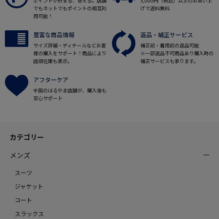
ポイントが貯まる、使える。店舗
5,000円（税込）以上のお買い上
でもネットでもポイントの相互利
げで送料無料
用可能！
豊富な商品情報
返品・補正サービス
サイズ詳細・ディテールなどお客
補正前・着用前の返品可能
様の購入をサポート！商品により
※一部返品不可商品あり購入時の
店頭在庫も表示。
補正サービスも承ります。
アフターケア
全国のはるやま店舗が、購入後も
安心サポート
カテゴリー
メンズ
スーツ
ジャケット
コート
スラックス