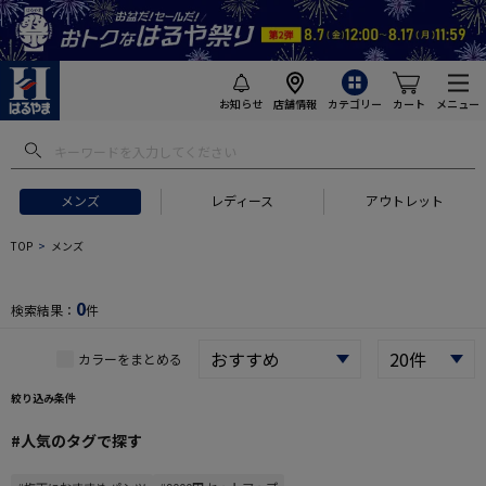
お知らせ
店舗情報
カテゴリー
カート
メニュー
 ギフトにおすすめ
#セットアップ スーツ
#長袖 ワイシャツ
#スー
メンズ
レディース
アウトレット
TOP
メンズ
0
検索結果：
件
カラーをまとめる
絞り込み条件
#人気のタグで探す