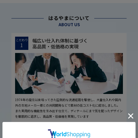
はるやまについて
ABOUT US
幅広い仕入れ体制に基づく
こだわり
1
高品質・低価格の実現
1974年の設立以来培ってきた圧倒的な流通経路を駆使し、大量仕入れや国内
外の生地メーカー様との共同開発などで素材の低コスト化に成功しました。
また実用的な機能性を生み出す仕立て、ディテールにまで気を配ったデザイン
を徹底的に追求し、高品質・低価格を実現しています
厳しい品質管理体制に基づく
こだわり