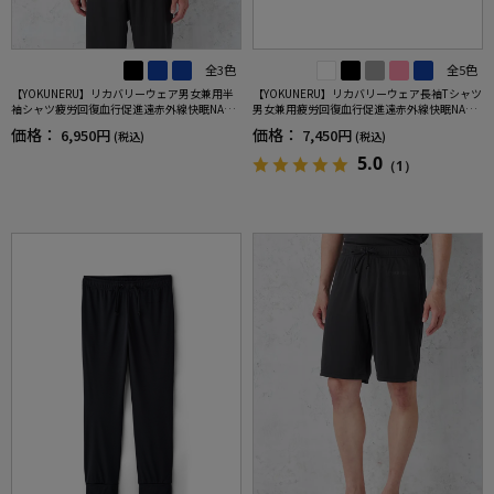
全3色
全5色
【YOKUNERU】リカバリーウェア男女兼用半
【YOKUNERU】リカバリーウェア長袖Tシャツ
袖シャツ疲労回復血行促進遠赤外線快眠NANO
男女兼用疲労回復血行促進遠赤外線快眠NANO
MIX(R)【一般医療機器】SS～LLサイズ
MIX(R)【一般医療機器】SS～LLサイズ
価格：
価格：
6,950円
7,450円
(税込)
(税込)
5.0
（1）