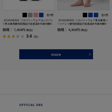
全5色
全3色
【YOKUNERU】リカバリーウェアロングパン
【YOKUNERU】リカバリーウェア男女兼用ハ
ツ男女兼用疲労回復血行促進遠赤外線快眠NA
ーフパンツ疲労回復血行促進遠赤外線快眠NA
NOMIX(R)【一般医療機器】SS～LLサイズ
NOMIX(R)【一般医療機器】SS～LLサイズ
価格：
価格：
7,450円
6,950円
(税込)
(税込)
3.6
（5）
more
OFFICIAL SNS