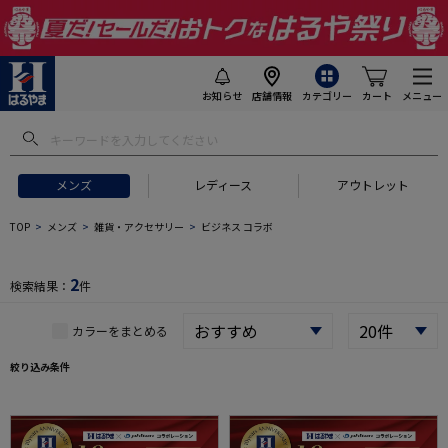
お知らせ
店舗情報
カテゴリー
カート
メニュー
 ギフトにおすすめ
#セットアップ スーツ
#長袖 ワイシャツ
#スー
メンズ
レディース
アウトレット
TOP
メンズ
雑貨・アクセサリー
ビジネス コラボ
2
検索結果：
件
カラーをまとめる
絞り込み条件