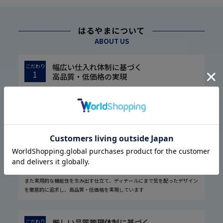
はるやまについて
ABOUT US
幅広い仕入れ体制に基づく
こだわり
1
高品質・低価格の実現
1974年の設立以来培ってきた圧倒的な流通経路を駆使し、大量仕入れや国内
外の生地メーカー様との共同開発などで素材の低コスト化に成功しました。
また実用的な機能性を生み出す仕立て、ディテールにまで気を配ったデザイン
を徹底的に追求し、高品質・低価格を実現しています
厳しい品質管理体制に基づく
こだわり