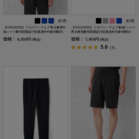
全3色
全5色
【YOKUNERU】リカバリーウェア男女兼用半
【YOKUNERU】リカバリーウェア長袖Tシャツ
袖シャツ疲労回復血行促進遠赤外線快眠NANO
男女兼用疲労回復血行促進遠赤外線快眠NANO
MIX(R)【一般医療機器】SS～LLサイズ
MIX(R)【一般医療機器】SS～LLサイズ
価格：
価格：
6,950円
7,450円
(税込)
(税込)
5.0
（1）