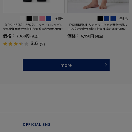
全5色
全3色
【YOKUNERU】リカバリーウェアロングパン
【YOKUNERU】リカバリーウェア男女兼用ハ
ツ男女兼用疲労回復血行促進遠赤外線快眠NA
ーフパンツ疲労回復血行促進遠赤外線快眠NA
NOMIX(R)【一般医療機器】SS～LLサイズ
NOMIX(R)【一般医療機器】SS～LLサイズ
価格：
価格：
7,450円
6,950円
(税込)
(税込)
3.6
（5）
more
OFFICIAL SNS