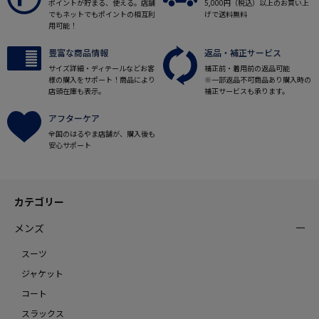
ポイントが貯まる、使える。店舗
5,000円（税込）以上のお買い上
でもネットでもポイントの相互利
げで送料無料
用可能！
豊富な商品情報
返品・補正サービス
サイズ詳細・ディテールなどお客
補正前・着用前の返品可能
様の購入をサポート！商品により
※一部返品不可商品あり購入時の
店頭在庫も表示。
補正サービスも承ります。
アフターケア
全国のはるやま店舗が、購入後も
安心サポート
カテゴリー
メンズ
スーツ
ジャケット
コート
スラックス