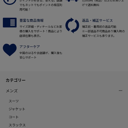
ポイントが貯まる、使える。店舗
5,000円（税込）以上のお買い上
でもネットでもポイントの相互利
げで送料無料
用可能！
豊富な商品情報
返品・補正サービス
サイズ詳細・ディテールなどお客
補正前・着用前の返品可能
様の購入をサポート！商品により
※一部返品不可商品あり購入時の
店頭在庫も表示。
補正サービスも承ります。
アフターケア
全国のはるやま店舗が、購入後も
安心サポート
カテゴリー
メンズ
スーツ
ジャケット
コート
スラックス