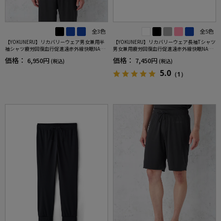
全3色
全5色
【YOKUNERU】リカバリーウェア男女兼用半
【YOKUNERU】リカバリーウェア長袖Tシャツ
袖シャツ疲労回復血行促進遠赤外線快眠NANO
男女兼用疲労回復血行促進遠赤外線快眠NANO
MIX(R)【一般医療機器】SS～LLサイズ
MIX(R)【一般医療機器】SS～LLサイズ
価格：
価格：
6,950円
7,450円
(税込)
(税込)
5.0
（1）