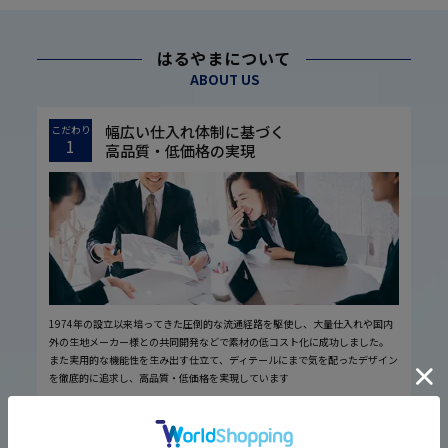
はるやまについて
ABOUT US
幅広い仕入れ体制に基づく
こだわり
1
高品質・低価格の実現
1974年の設立以来培ってきた圧倒的な流通経路を駆使し、大量仕入れや国内
外の生地メーカー様との共同開発などで素材の低コスト化に成功しました。
また実用的な機能性を生み出す仕立て、ディテールにまで気を配ったデザイン
を徹底的に追求し、高品質・低価格を実現しています
厳しい品質管理体制に基づく
こだわり