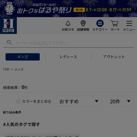
お知らせ
店舗情報
カテゴリー
カート
メニュー
 ギフトにおすすめ
#セットアップ スーツ
#長袖 ワイシャツ
#スー
メンズ
レディース
アウトレット
TOP
メンズ
0
検索結果：
件
カラーをまとめる
絞り込み条件
#人気のタグで探す