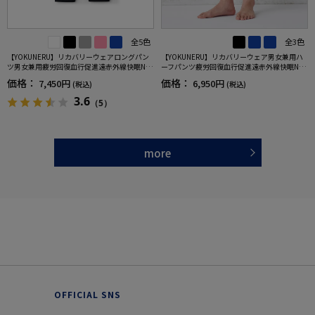
全5色
全3色
【YOKUNERU】リカバリーウェアロングパン
【YOKUNERU】リカバリーウェア男女兼用ハ
ツ男女兼用疲労回復血行促進遠赤外線快眠NA
ーフパンツ疲労回復血行促進遠赤外線快眠NA
NOMIX(R)【一般医療機器】SS～LLサイズ
NOMIX(R)【一般医療機器】SS～LLサイズ
価格：
価格：
7,450円
6,950円
(税込)
(税込)
3.6
（5）
more
OFFICIAL SNS