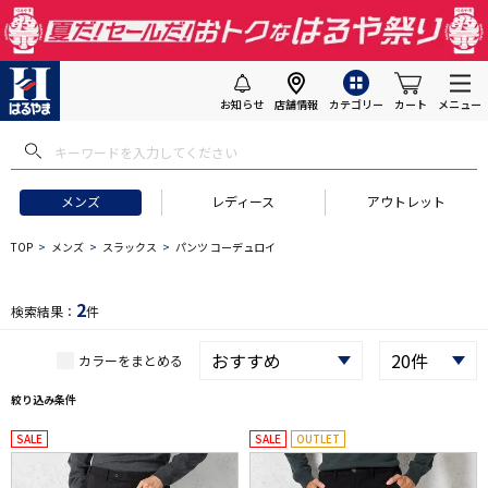
お知らせ
店舗情報
カテゴリー
カート
メニュー
 ギフトにおすすめ
#セットアップ スーツ
#長袖 ワイシャツ
#スー
メンズ
レディース
アウトレット
TOP
メンズ
スラックス
パンツ コーデュロイ
2
検索結果：
件
カラーをまとめる
絞り込み条件
SALE
SALE
OUTLET