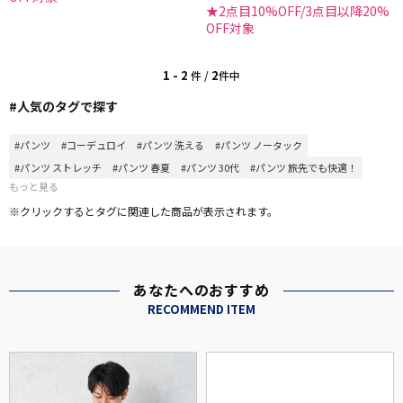
★2点目10%OFF/3点目以降20%
OFF対象
1 - 2
2
件 /
件中
#人気のタグで探す
#パンツ
#コーデュロイ
#パンツ 洗える
#パンツ ノータック
#パンツ ストレッチ
#パンツ 春夏
#パンツ 30代
#パンツ 旅先でも快適！
もっと見る
※クリックするとタグに関連した商品が表示されます。
あなたへのおすすめ
RECOMMEND ITEM