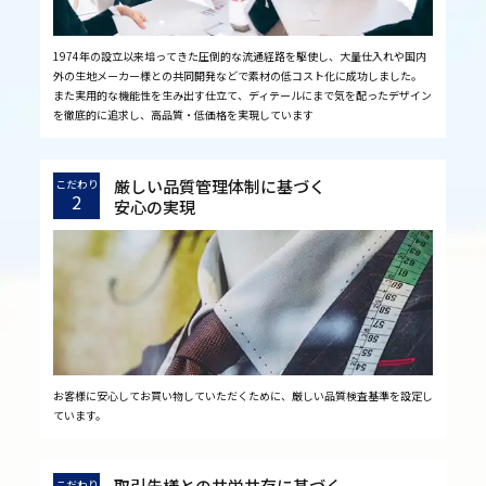
1974年の設立以来培ってきた圧倒的な流通経路を駆使し、大量仕入れや国内
外の生地メーカー様との共同開発などで素材の低コスト化に成功しました。
また実用的な機能性を生み出す仕立て、ディテールにまで気を配ったデザイン
を徹底的に追求し、高品質・低価格を実現しています
厳しい品質管理体制に基づく
こだわり
2
安心の実現
お客様に安心してお買い物していただくために、厳しい品質検査基準を設定し
ています。
取引先様との共栄共存に基づく
こだわり