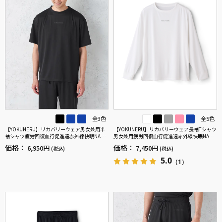
全3色
全5色
【YOKUNERU】リカバリーウェア男女兼用半
【YOKUNERU】リカバリーウェア長袖Tシャツ
袖シャツ疲労回復血行促進遠赤外線快眠NANO
男女兼用疲労回復血行促進遠赤外線快眠NANO
MIX(R)【一般医療機器】SS～LLサイズ
MIX(R)【一般医療機器】SS～LLサイズ
価格：
価格：
6,950円
7,450円
(税込)
(税込)
5.0
（1）