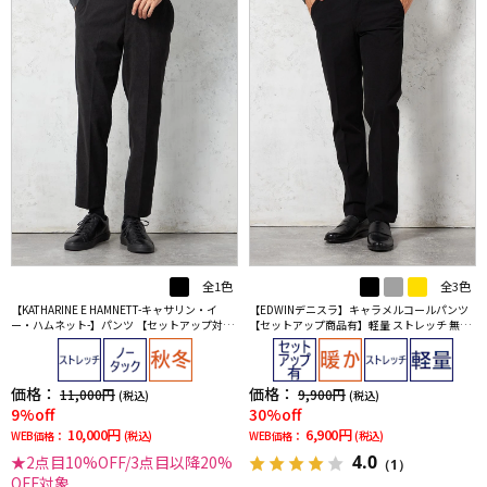
全1色
全3色
【KATHARINE E HAMNETT-キャサリン・イ
【EDWINデニスラ】キャラメルコールパンツ
ー・ハムネット-】パンツ 【セットアップ対応
【セットアップ商品有】軽量 ストレッチ 無地
可】 ＫＥＨコーディロイセットアップパンツ
秋冬
無地 キャサリン Ｅ ハムネット 秋冬
価格：
価格：
11,000円
9,900円
(税込)
(税込)
9%off
30%off
10,000円
6,900円
WEB価格：
(税込)
WEB価格：
(税込)
4.0
★2点目10%OFF/3点目以降20%
（1）
OFF対象