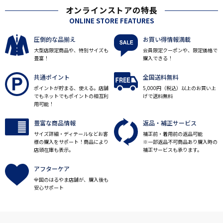
オンラインストアの特長
ONLINE STORE FEATURES
圧倒的な品揃え
お買い得情報満載
大型店限定商品や、特別サイズも
会員限定クーポンや、限定価格で
豊富！
購入できる！
共通ポイント
全国送料無料
ポイントが貯まる、使える。店舗
5,000円（税込）以上のお買い上
でもネットでもポイントの相互利
げで送料無料
用可能！
豊富な商品情報
返品・補正サービス
サイズ詳細・ディテールなどお客
補正前・着用前の返品可能
様の購入をサポート！商品により
※一部返品不可商品あり購入時の
店頭在庫も表示。
補正サービスも承ります。
アフターケア
全国のはるやま店舗が、購入後も
安心サポート