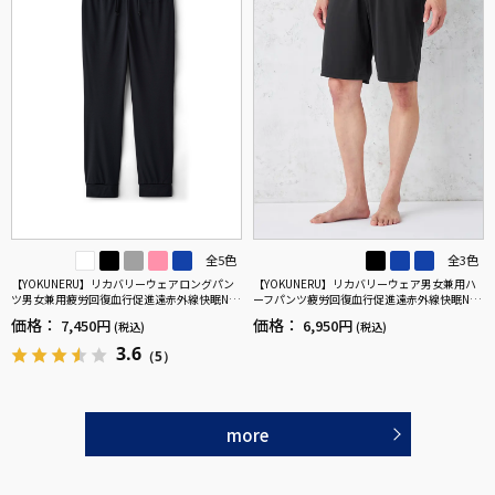
全5色
全3色
【YOKUNERU】リカバリーウェアロングパン
【YOKUNERU】リカバリーウェア男女兼用ハ
ツ男女兼用疲労回復血行促進遠赤外線快眠NA
ーフパンツ疲労回復血行促進遠赤外線快眠NA
NOMIX(R)【一般医療機器】SS～LLサイズ
NOMIX(R)【一般医療機器】SS～LLサイズ
価格：
価格：
7,450円
6,950円
(税込)
(税込)
3.6
（5）
more