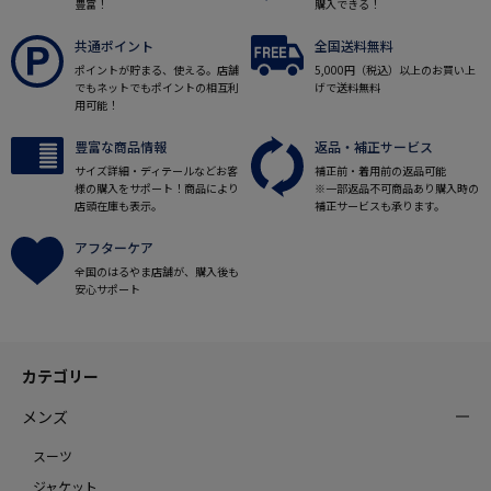
豊富！
購入できる！
共通ポイント
全国送料無料
ポイントが貯まる、使える。店舗
5,000円（税込）以上のお買い上
でもネットでもポイントの相互利
げで送料無料
用可能！
豊富な商品情報
返品・補正サービス
サイズ詳細・ディテールなどお客
補正前・着用前の返品可能
様の購入をサポート！商品により
※一部返品不可商品あり購入時の
店頭在庫も表示。
補正サービスも承ります。
アフターケア
全国のはるやま店舗が、購入後も
安心サポート
カテゴリー
メンズ
スーツ
ジャケット