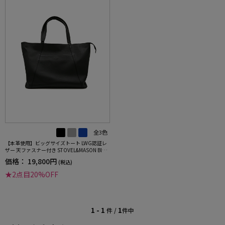
全3色
【本革使用】ビッグサイズトート LWG認証レ
ザー 天ファスナー付き STOVEL&MASON Blue
Label 通年
価格：
19,800円
(税込)
★2点目20%OFF
1 - 1
1
件 /
件中