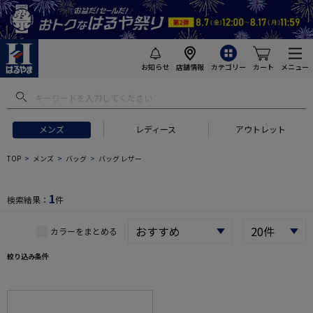
お知らせ
店舗情報
カテゴリー
カート
メニュー
 ギフトにおすすめ
#セットアップ スーツ
#長袖 ワイシャツ
#スー
メンズ
レディース
アウトレット
TOP
メンズ
バッグ
バッグ レザー
1
検索結果：
件
カラーをまとめる
絞り込み条件