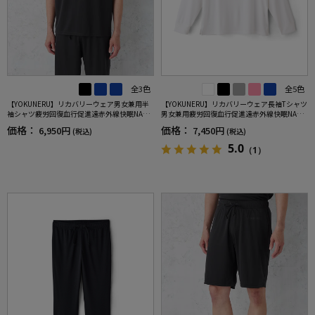
全3色
全5色
【YOKUNERU】リカバリーウェア男女兼用半
【YOKUNERU】リカバリーウェア長袖Tシャツ
袖シャツ疲労回復血行促進遠赤外線快眠NANO
男女兼用疲労回復血行促進遠赤外線快眠NANO
MIX(R)【一般医療機器】SS～LLサイズ
MIX(R)【一般医療機器】SS～LLサイズ
価格：
価格：
6,950円
7,450円
(税込)
(税込)
5.0
（1）