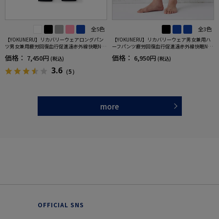
全5色
全3色
【YOKUNERU】リカバリーウェアロングパン
【YOKUNERU】リカバリーウェア男女兼用ハ
ツ男女兼用疲労回復血行促進遠赤外線快眠NA
ーフパンツ疲労回復血行促進遠赤外線快眠NA
NOMIX(R)【一般医療機器】SS～LLサイズ
NOMIX(R)【一般医療機器】SS～LLサイズ
価格：
価格：
7,450円
6,950円
(税込)
(税込)
3.6
（5）
more
OFFICIAL SNS