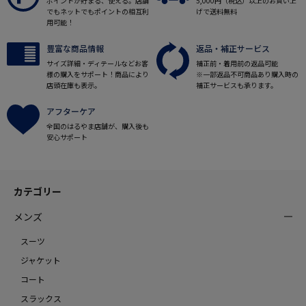
ポイントが貯まる、使える。店舗
5,000円（税込）以上のお買い上
でもネットでもポイントの相互利
げで送料無料
用可能！
豊富な商品情報
返品・補正サービス
サイズ詳細・ディテールなどお客
補正前・着用前の返品可能
様の購入をサポート！商品により
※一部返品不可商品あり購入時の
店頭在庫も表示。
補正サービスも承ります。
アフターケア
全国のはるやま店舗が、購入後も
安心サポート
カテゴリー
メンズ
スーツ
ジャケット
コート
スラックス