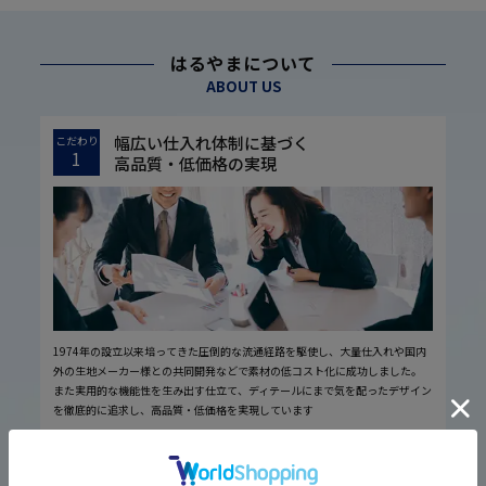
はるやまについて
ABOUT US
幅広い仕入れ体制に基づく
こだわり
1
高品質・低価格の実現
1974年の設立以来培ってきた圧倒的な流通経路を駆使し、大量仕入れや国内
外の生地メーカー様との共同開発などで素材の低コスト化に成功しました。
また実用的な機能性を生み出す仕立て、ディテールにまで気を配ったデザイン
を徹底的に追求し、高品質・低価格を実現しています
厳しい品質管理体制に基づく
こだわり