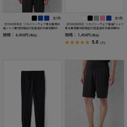
全3色
全5色
【YOKUNERU】リカバリーウェア男女兼用半
【YOKUNERU】リカバリーウェア長袖Tシャツ
袖シャツ疲労回復血行促進遠赤外線快眠NANO
男女兼用疲労回復血行促進遠赤外線快眠NANO
MIX(R)【一般医療機器】SS～LLサイズ
MIX(R)【一般医療機器】SS～LLサイズ
価格：
価格：
6,950円
7,450円
(税込)
(税込)
5.0
（1）