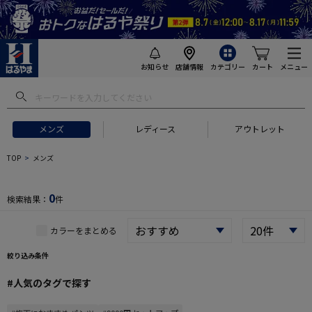
お知らせ
店舗情報
カテゴリー
カート
メニュー
 ギフトにおすすめ
#セットアップ スーツ
#長袖 ワイシャツ
#スー
メンズ
レディース
アウトレット
TOP
メンズ
0
検索結果：
件
カラーをまとめる
絞り込み条件
#人気のタグで探す