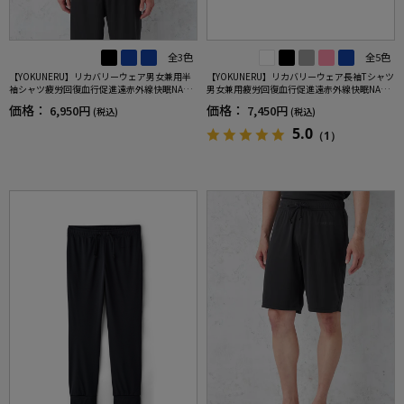
全3色
全5色
【YOKUNERU】リカバリーウェア男女兼用半
【YOKUNERU】リカバリーウェア長袖Tシャツ
袖シャツ疲労回復血行促進遠赤外線快眠NANO
男女兼用疲労回復血行促進遠赤外線快眠NANO
MIX(R)【一般医療機器】SS～LLサイズ
MIX(R)【一般医療機器】SS～LLサイズ
価格：
価格：
6,950円
7,450円
(税込)
(税込)
5.0
（1）