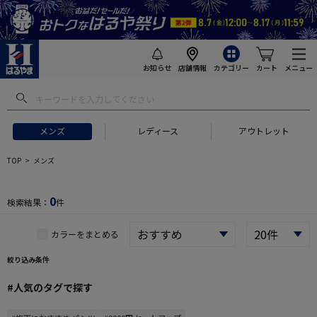
お知らせ
店舗情報
カテゴリー
カート
メニュー
 ギフトにおすすめ
#セットアップ スーツ
#長袖 ワイシャツ
#スー
メンズ
レディース
アウトレット
TOP
メンズ
0
検索結果：
件
カラーをまとめる
絞り込み条件
#人気のタグで探す