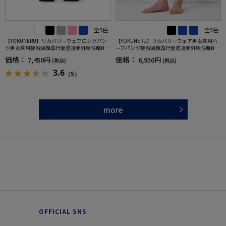
全5色
全3色
【YOKUNERU】リカバリーウェアロングパン
【YOKUNERU】リカバリーウェア男女兼用ハ
ツ男女兼用疲労回復血行促進遠赤外線快眠NA
ーフパンツ疲労回復血行促進遠赤外線快眠NA
NOMIX(R)【一般医療機器】SS～LLサイズ
NOMIX(R)【一般医療機器】SS～LLサイズ
価格：
価格：
7,450円
6,950円
(税込)
(税込)
3.6
（5）
more
OFFICIAL SNS