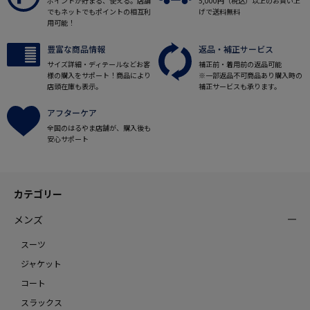
ポイントが貯まる、使える。店舗
5,000円（税込）以上のお買い上
でもネットでもポイントの相互利
げで送料無料
用可能！
豊富な商品情報
返品・補正サービス
サイズ詳細・ディテールなどお客
補正前・着用前の返品可能
様の購入をサポート！商品により
※一部返品不可商品あり購入時の
店頭在庫も表示。
補正サービスも承ります。
アフターケア
全国のはるやま店舗が、購入後も
安心サポート
カテゴリー
メンズ
スーツ
ジャケット
コート
スラックス