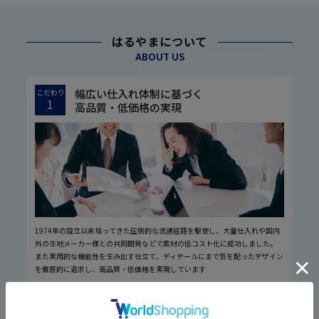
はるやまについて
ABOUT US
幅広い仕入れ体制に基づく
こだわり
1
高品質・低価格の実現
1974年の設立以来培ってきた圧倒的な流通経路を駆使し、大量仕入れや国内
外の生地メーカー様との共同開発などで素材の低コスト化に成功しました。
また実用的な機能性を生み出す仕立て、ディテールにまで気を配ったデザイン
を徹底的に追求し、高品質・低価格を実現しています
厳しい品質管理体制に基づく
こだわり