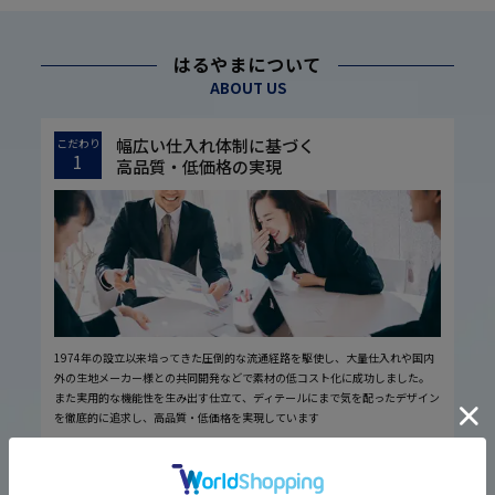
はるやまについて
ABOUT US
幅広い仕入れ体制に基づく
こだわり
1
高品質・低価格の実現
1974年の設立以来培ってきた圧倒的な流通経路を駆使し、大量仕入れや国内
外の生地メーカー様との共同開発などで素材の低コスト化に成功しました。
また実用的な機能性を生み出す仕立て、ディテールにまで気を配ったデザイン
を徹底的に追求し、高品質・低価格を実現しています
厳しい品質管理体制に基づく
こだわり