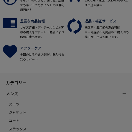
ポイントが貯まる、使える。店舗
5,000円（税込）以上のお買い上
でもネットでもポイントの相互利
げで送料無料
用可能！
豊富な商品情報
返品・補正サービス
サイズ詳細・ディテールなどお客
補正前・着用前の返品可能
様の購入をサポート！商品により
※一部返品不可商品あり購入時の
店頭在庫も表示。
補正サービスも承ります。
アフターケア
全国のはるやま店舗が、購入後も
安心サポート
カテゴリー
メンズ
スーツ
ジャケット
コート
スラックス