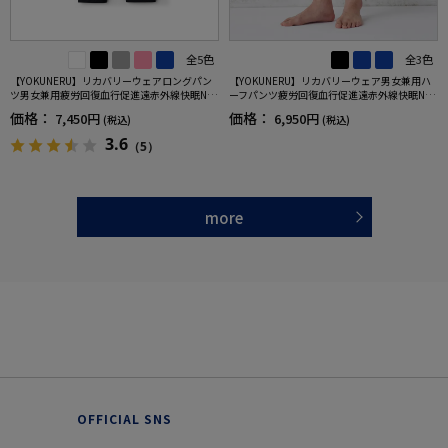
全5色
全3色
【YOKUNERU】リカバリーウェアロングパン
【YOKUNERU】リカバリーウェア男女兼用ハ
ツ男女兼用疲労回復血行促進遠赤外線快眠NA
ーフパンツ疲労回復血行促進遠赤外線快眠NA
NOMIX(R)【一般医療機器】SS～LLサイズ
NOMIX(R)【一般医療機器】SS～LLサイズ
価格：
価格：
7,450円
6,950円
(税込)
(税込)
3.6
（5）
more
OFFICIAL SNS