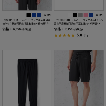
全3色
全5色
【YOKUNERU】リカバリーウェア男女兼用半
【YOKUNERU】リカバリーウェア長袖Tシャツ
袖シャツ疲労回復血行促進遠赤外線快眠NANO
男女兼用疲労回復血行促進遠赤外線快眠NANO
MIX(R)【一般医療機器】SS～LLサイズ
MIX(R)【一般医療機器】SS～LLサイズ
価格：
価格：
6,950円
7,450円
(税込)
(税込)
5.0
（1）