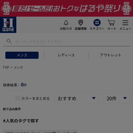
お知らせ
店舗情報
カテゴリー
カート
メニュー
 ギフトにおすすめ
#セットアップ スーツ
#長袖 ワイシャツ
#スー
メンズ
レディース
アウトレット
TOP
メンズ
0
検索結果：
件
カラーをまとめる
絞り込み条件
#人気のタグで探す