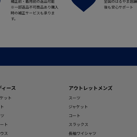
補正前・着用前の返品可能
全国のはるやま店舗
※一部返品不可商品あり購入
後も安心サポート
時の補正サービスも承りま
す。
ディース
アウトレットメンズ
ケット
スーツ
ト
ジャケット
ンツ
コート
ート
スラックス
ウス
長袖ワイシャツ