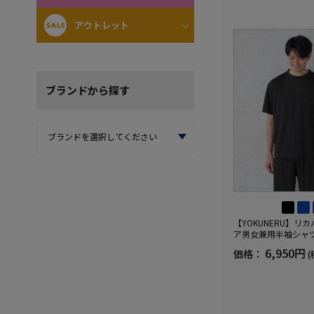
アウトレット
ブランド
から探す
【YOKUNERU】リ
ア男女兼用半袖シャ
血行促進遠赤外線快眠N
6,950円
価格：
(
(R)【一般医療機器】
ズ