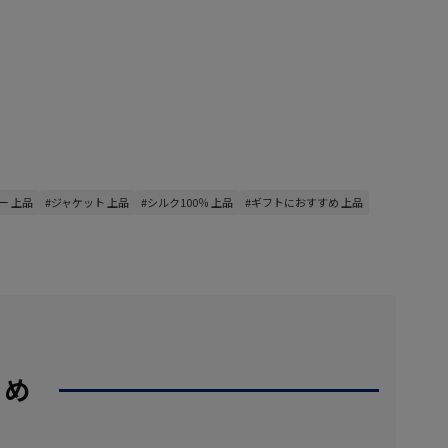
ー 上品
#ジャケット 上品
#シルク100％ 上品
#ギフトにおすすめ 上品
すめ