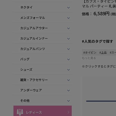
【カフス・タイピン
マル パーティー 礼装
ネクタイ
年
6,589円
価格：
(税
メンズフォーマル
カジュアルアウター
カジュアルインナー
#人気のタグで探す
カジュアルパンツ
#タイピン
#上品
#ス
もっと見る
バッグ
※クリックするとタグに
シューズ
雑貨・アクセサリー
アンダーウェア
その他
レディース