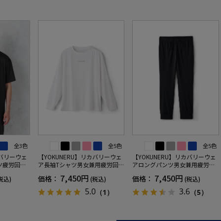
全3色
全5色
全5色
カバリーウェ
【YOKUNERU】リカバリーウェ
【YOKUNERU】リカバリーウェ
ツ疲労回復
ア長袖Tシャツ男女兼用疲労回復
アロングパンツ男女兼用疲労回
ANOMIX
血行促進遠赤外線快眠NANOMIX
復血行促進遠赤外線快眠NANOM
7,450円
7,450円
価格：
価格：
税込)
(税込)
(税込)
SS～LLサイ
(R)【一般医療機器】SS～LLサイ
IX(R)【一般医療機器】SS～LLサ
ズ
イズ
5.0
3.6
（1）
（5）