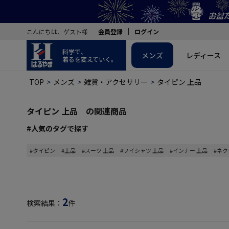
こんにちは、ゲスト様
会員登録
ログイン
科学で、
メンズ
レディース
着るを変えていく。
TOP
メンズ
雑貨・アクセサリー
タイピン 上品
タイピン 上品 の関連商品
#人気のタグで探す
#タイピン
#上品
#スーツ 上品
#ワイシャツ 上品
#インナー 上品
#ネク
2
検索結果：
件