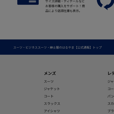
サイズ詳細・ディテールなど
お客様の購入をサポート！商
品により店頭在庫も表示。
スーツ・ビジネススーツ・紳士服のはるやま【公式通販】トップ
メンズ
レ
スーツ
ジャ
ジャケット
コー
コート
パ
スラックス
スカ
アイシャツ
ブラ