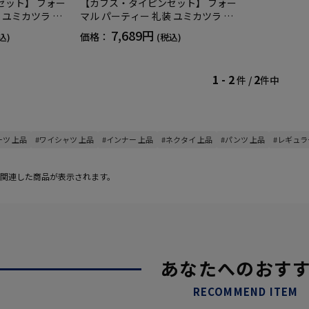
セット】 フォー
【カフス・タイピンセット】 フォー
 ユミカツラ 通
マル パーティー 礼装 ユミカツラ 通
年
7,689円
価格：
込)
(税込)
1 - 2
2
件 /
件中
ーツ 上品
#ワイシャツ 上品
#インナー 上品
#ネクタイ 上品
#パンツ 上品
#レギュラ
関連した商品が表示されます。
あなたへのおす
RECOMMEND ITEM