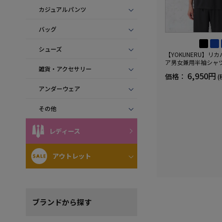
カジュアルパンツ
バッグ
シューズ
【YOKUNERU】リ
ア男女兼用半袖シャ
雑貨・アクセサリー
血行促進遠赤外線快眠N
6,950円
価格：
(
(R)【一般医療機器】
ズ
アンダーウェア
その他
レディース
アウトレット
ブランド
から探す