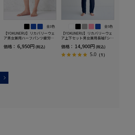
全3色
全5色
【YOKUNERU】リカバリーウェ
【YOKUNERU】リカバリーウェ
ア男女兼用ハーフパンツ疲労回
ア上下セット男女兼用長袖Tシャ
復血行促進遠赤外線快眠NANOM
ツ+ロングパンツ疲労回復血行促
6,950円
14,900円
価格：
価格：
(税込)
(税込)
IX(R)【一般医療機器】SS～LLサ
進遠赤外線快眠NANOMIX(R)【一
イズ
般医療機器】SS～LLサイズ
5.0
（1）