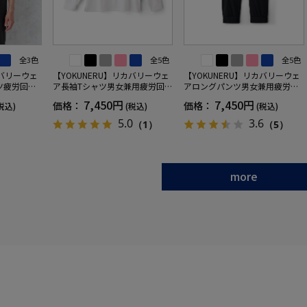
全3色
全5色
全5色
カバリーウェ
【YOKUNERU】リカバリーウェ
【YOKUNERU】リカバリーウェ
ツ疲労回復
ア長袖Tシャツ男女兼用疲労回復
アロングパンツ男女兼用疲労回
ANOMIX
血行促進遠赤外線快眠NANOMIX
復血行促進遠赤外線快眠NANOM
7,450円
7,450円
価格：
価格：
税込)
(税込)
(税込)
SS～LLサイ
(R)【一般医療機器】SS～LLサイ
IX(R)【一般医療機器】SS～LLサ
ズ
イズ
5.0
3.6
（1）
（5）
more