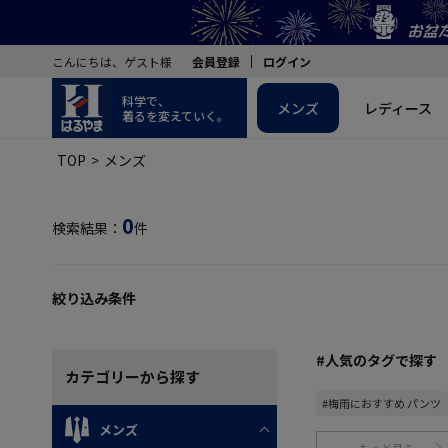
こんにちは、ゲスト様
会員登録
ログイン
科学で、
メンズ
レディース
着るを変えていく。
TOP
メンズ
0
検索結果：
件
絞り込み条件
#人気のタグで探す
カテゴリー
から探す
#梅雨におすすめ パンツ
メンズ