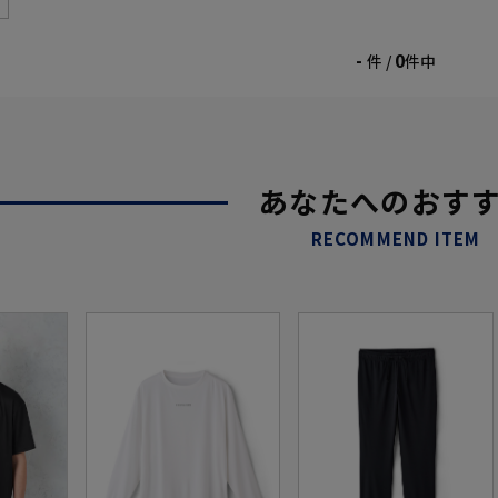
-
0
件 /
件中
あなたへのおす
RECOMMEND ITEM