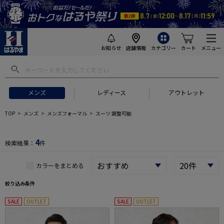
お知らせ
店舗情報
カテゴリー
カート
メニュー
 ギフトにおすすめ
#セットアップ スーツ
#長袖 ワイシャツ
#スー
メンズ
レディース
アウトレット
TOP
メンズ
メンズフォーマル
スーツ 調整可能
4
検索結果：
件
カラーをまとめる
絞り込み条件
SALE
OUTLET
SALE
OUTLET