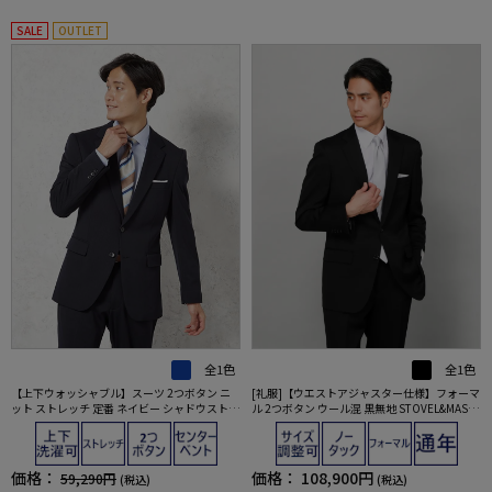
SALE
OUTLET
全1色
全1色
【上下ウォッシャブル】スーツ 2つボタン ニ
[礼服]【ウエストアジャスター仕様】フォーマ
ット ストレッチ 定番 ネイビー シャドウストラ
ル 2つボタン ウール混 黒無地 STOVEL&MASO
イプ リッケンバッカー【i-Suit-アイスーツ-】
N 通年 礼服【定番】
通年
価格：
価格：
108,900円
59,290円
(税込)
(税込)