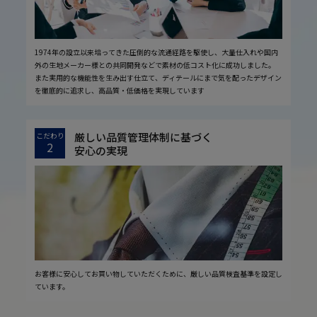
1974年の設立以来培ってきた圧倒的な流通経路を駆使し、大量仕入れや国内
外の生地メーカー様との共同開発などで素材の低コスト化に成功しました。
また実用的な機能性を生み出す仕立て、ディテールにまで気を配ったデザイン
を徹底的に追求し、高品質・低価格を実現しています
厳しい品質管理体制に基づく
こだわり
2
安心の実現
お客様に安心してお買い物していただくために、厳しい品質検査基準を設定し
ています。