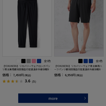
全5色
全3色
【YOKUNERU】リカバリーウェアロングパン
【YOKUNERU】リカバリーウェア男女兼用ハ
ツ男女兼用疲労回復血行促進遠赤外線快眠NA
ーフパンツ疲労回復血行促進遠赤外線快眠NA
NOMIX(R)【一般医療機器】SS～LLサイズ
NOMIX(R)【一般医療機器】SS～LLサイズ
価格：
価格：
7,450円
6,950円
(税込)
(税込)
3.6
（5）
more