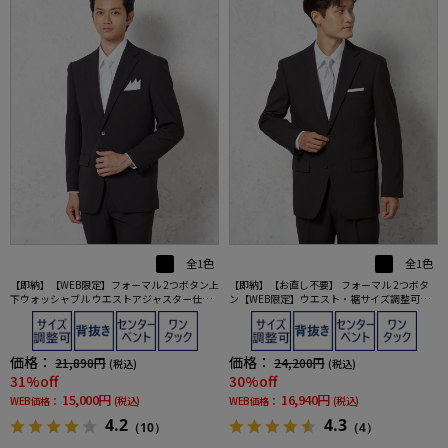
全1色
全1色
【即納】【WEB限定】フォーマル 2つボタン上
【即納】【お直し不要】 フォーマル 2つボタ
下ウォッシャブル ウエストアジャスター仕様
ン【WEB限定】ウエスト・裾サイズ調整可能
黒無地 通年 礼服
上下ウォッシャブル 黒無地 通年 礼服
価格：
価格：
21,890円
24,200円
(税込)
(税込)
31%off
30%off
15,000円
16,940円
WEB価格：
(税込)
WEB価格：
(税込)
4.2
4.3
（10）
（4）