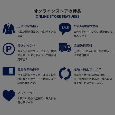
オンラインストアの特長
ONLINE STORE FEATURES
圧倒的な品揃え
お買い得情報満載
大型店限定商品や、特別サイズも
会員限定クーポンや、限定価格で
豊富！
購入できる！
共通ポイント
全国送料無料
ポイントが貯まる、使える。店舗
5,000円（税込）以上のお買い上
でもネットでもポイントの相互利
げで送料無料
用可能！
豊富な商品情報
返品・補正サービス
サイズ詳細・ディテールなどお客
補正前・着用前の返品可能
様の購入をサポート！商品により
※一部返品不可商品あり購入時の
店頭在庫も表示。
補正サービスも承ります。
アフターケア
全国のはるやま店舗が、購入後も
安心サポート