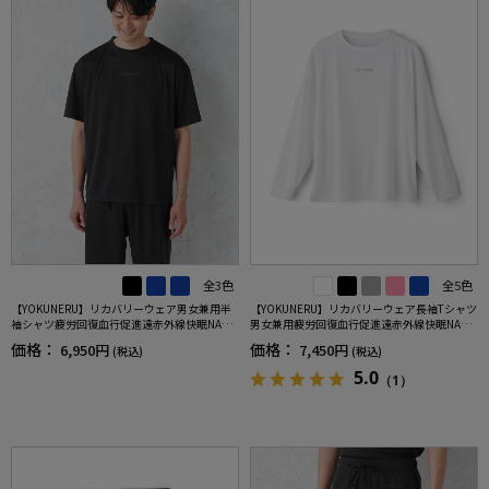
全3色
全5色
【YOKUNERU】リカバリーウェア男女兼用半
【YOKUNERU】リカバリーウェア長袖Tシャツ
袖シャツ疲労回復血行促進遠赤外線快眠NANO
男女兼用疲労回復血行促進遠赤外線快眠NANO
MIX(R)【一般医療機器】SS～LLサイズ
MIX(R)【一般医療機器】SS～LLサイズ
価格：
価格：
6,950円
7,450円
(税込)
(税込)
5.0
（1）