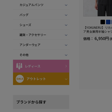
カジュアルパンツ
バッグ
シューズ
【YOKUNERU】リ
ア男女兼用半袖シャ
雑貨・アクセサリー
血行促進遠赤外線快眠N
6,950円
価格：
(
(R)【一般医療機器】
ズ
アンダーウェア
その他
レディース
アウトレット
ブランド
から探す