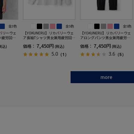
全3色
全5色
全5色
カバリーウェ
【YOKUNERU】リカバリーウェ
【YOKUNERU】リカバリーウェ
ツ疲労回復
ア長袖Tシャツ男女兼用疲労回復
アロングパンツ男女兼用疲労回
ANOMIX
血行促進遠赤外線快眠NANOMIX
復血行促進遠赤外線快眠NANOM
7,450円
7,450円
価格：
価格：
税込)
(税込)
(税込)
SS～LLサイ
(R)【一般医療機器】SS～LLサイ
IX(R)【一般医療機器】SS～LLサ
ズ
イズ
5.0
3.6
（1）
（5）
more