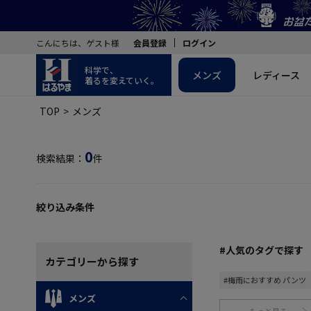
こんにちは、ゲスト様
会員登録
ログイン
科学で、
メンズ
レディース
着るを変えていく。
TOP
メンズ
0
検索結果：
件
絞り込み条件
#人気のタグで探す
カテゴリー
から探す
#梅雨におすすめ パンツ
メンズ