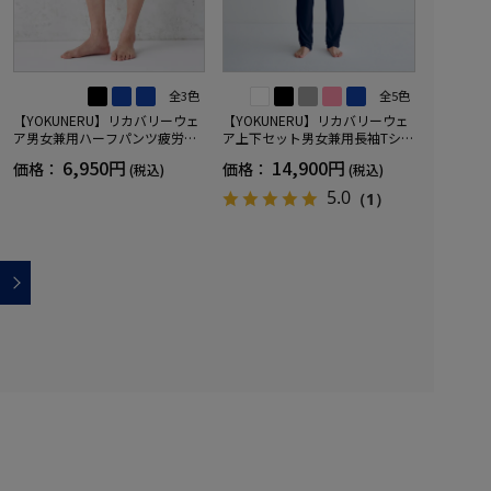
全3色
全5色
【YOKUNERU】リカバリーウェ
【YOKUNERU】リカバリーウェ
ア男女兼用ハーフパンツ疲労回
ア上下セット男女兼用長袖Tシャ
復血行促進遠赤外線快眠NANOM
ツ+ロングパンツ疲労回復血行促
6,950円
14,900円
価格：
価格：
(税込)
(税込)
IX(R)【一般医療機器】SS～LLサ
進遠赤外線快眠NANOMIX(R)【一
イズ
般医療機器】SS～LLサイズ
5.0
（1）