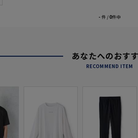
-
0
件 /
件中
あなたへのおす
RECOMMEND ITEM