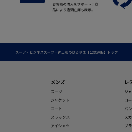
お客様の購入をサポート！商
品により店頭在庫も表示。
スーツ・ビジネススーツ・紳士服のはるやま【公式通販】トップ
メンズ
レ
スーツ
ジャ
ジャケット
コー
コート
パ
スラックス
スカ
アイシャツ
ブラ