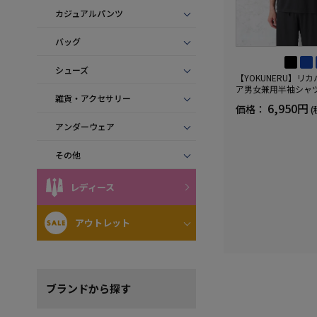
カジュアルパンツ
バッグ
シューズ
【YOKUNERU】リ
ア男女兼用半袖シャ
雑貨・アクセサリー
血行促進遠赤外線快眠N
6,950円
価格：
(
(R)【一般医療機器】
ズ
アンダーウェア
その他
レディース
アウトレット
ブランド
から探す