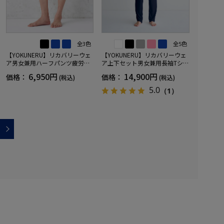
全3色
全5色
【YOKUNERU】リカバリーウェ
【YOKUNERU】リカバリーウェ
ア男女兼用ハーフパンツ疲労回
ア上下セット男女兼用長袖Tシャ
復血行促進遠赤外線快眠NANOM
ツ+ロングパンツ疲労回復血行促
6,950円
14,900円
価格：
価格：
(税込)
(税込)
IX(R)【一般医療機器】SS～LLサ
進遠赤外線快眠NANOMIX(R)【一
イズ
般医療機器】SS～LLサイズ
5.0
（1）