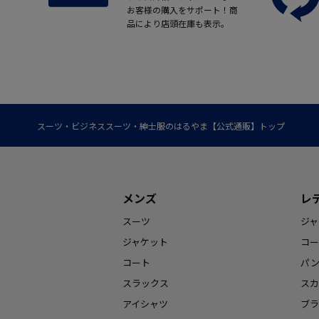
お客様の購入をサポート！商
品により店頭在庫も表示。
スーツ・ビジネススーツ・紳士服のはるやま【公式通販】トップ
メンズ
レ
スーツ
ジャ
ジャケット
コー
コート
パ
スラックス
スカ
アイシャツ
ブラ