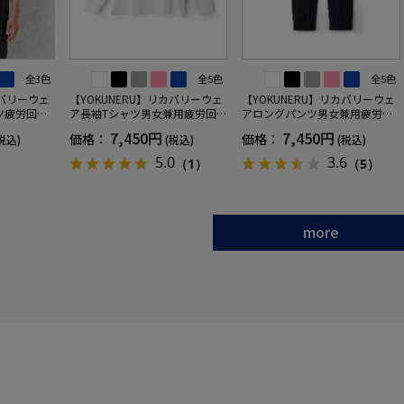
全3色
全5色
全5色
カバリーウェ
【YOKUNERU】リカバリーウェ
【YOKUNERU】リカバリーウェ
ツ疲労回復
ア長袖Tシャツ男女兼用疲労回復
アロングパンツ男女兼用疲労回
ANOMIX
血行促進遠赤外線快眠NANOMIX
復血行促進遠赤外線快眠NANOM
7,450円
7,450円
価格：
価格：
税込)
(税込)
(税込)
SS～LLサイ
(R)【一般医療機器】SS～LLサイ
IX(R)【一般医療機器】SS～LLサ
ズ
イズ
5.0
3.6
（1）
（5）
more