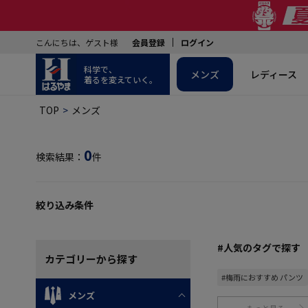
こんにちは、ゲスト様
会員登録
ログイン
科学で、
メンズ
レディース
着るを変えていく。
TOP
メンズ
0
検索結果：
件
絞り込み条件
#人気のタグで探す
カテゴリー
から探す
#梅雨におすすめ パンツ
メンズ