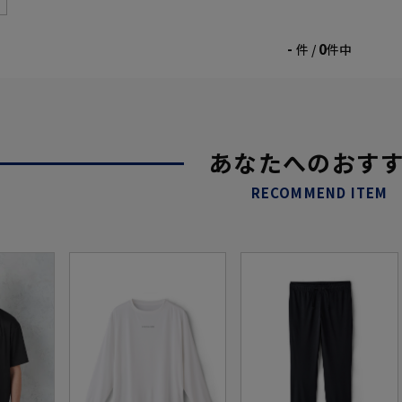
-
0
件 /
件中
あなたへのおす
RECOMMEND ITEM