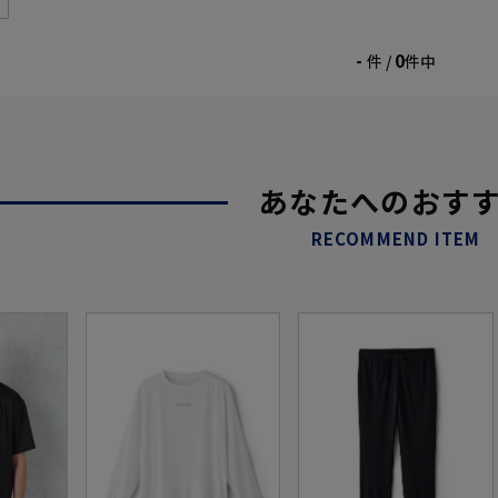
-
0
件 /
件中
あなたへのおす
RECOMMEND ITEM