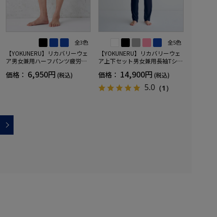
全3色
全5色
【YOKUNERU】リカバリーウェ
【YOKUNERU】リカバリーウェ
ア男女兼用ハーフパンツ疲労回
ア上下セット男女兼用長袖Tシャ
復血行促進遠赤外線快眠NANOM
ツ+ロングパンツ疲労回復血行促
6,950円
14,900円
価格：
価格：
(税込)
(税込)
IX(R)【一般医療機器】SS～LLサ
進遠赤外線快眠NANOMIX(R)【一
イズ
般医療機器】SS～LLサイズ
5.0
（1）