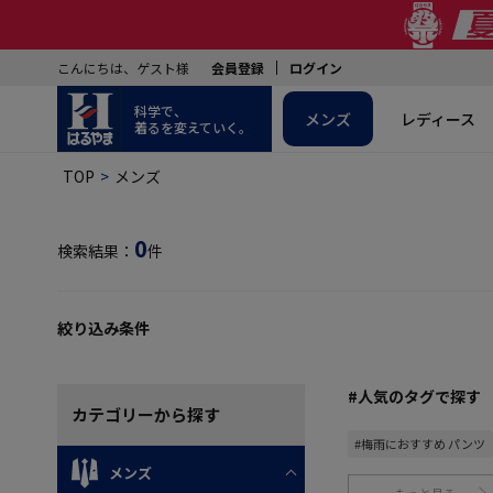
こんにちは、ゲスト様
会員登録
ログイン
科学で、
メンズ
レディース
着るを変えていく。
TOP
メンズ
0
検索結果：
件
絞り込み条件
#人気のタグで探す
カテゴリー
から探す
#梅雨におすすめ パンツ
メンズ