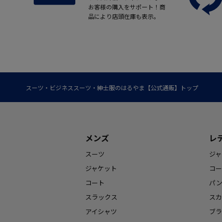
お客様の購入をサポート！商
品により店頭在庫も表示。
スーツ・ビジネススーツ・紳士服のはるやま【公式通販】トップ
メンズ
レ
スーツ
ジャ
ジャケット
コー
コート
パ
スラックス
スカ
アイシャツ
ブラ