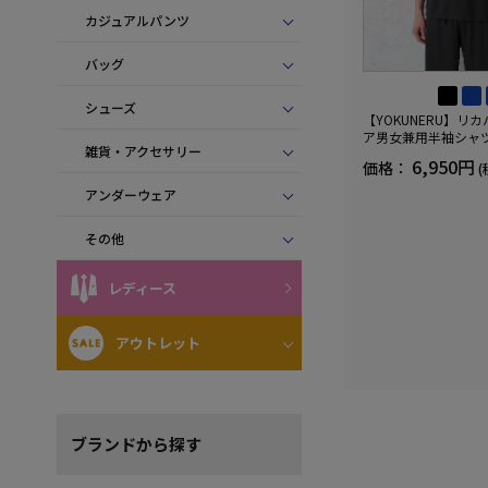
カジュアルパンツ
バッグ
シューズ
【YOKUNERU】リ
ア男女兼用半袖シャ
雑貨・アクセサリー
血行促進遠赤外線快眠N
6,950円
価格：
(
(R)【一般医療機器】
ズ
アンダーウェア
その他
レディース
アウトレット
ブランド
から探す