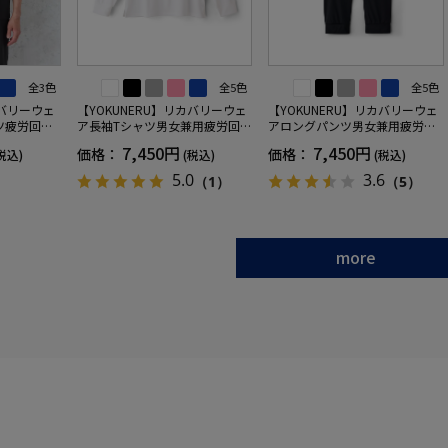
全3色
全5色
全5色
カバリーウェ
【YOKUNERU】リカバリーウェ
【YOKUNERU】リカバリーウェ
ツ疲労回復
ア長袖Tシャツ男女兼用疲労回復
アロングパンツ男女兼用疲労回
ANOMIX
血行促進遠赤外線快眠NANOMIX
復血行促進遠赤外線快眠NANOM
7,450円
7,450円
価格：
価格：
税込)
(税込)
(税込)
SS～LLサイ
(R)【一般医療機器】SS～LLサイ
IX(R)【一般医療機器】SS～LLサ
ズ
イズ
5.0
3.6
（1）
（5）
more