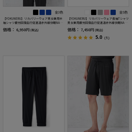
全3色
全5色
【YOKUNERU】リカバリーウェア男女兼用半
【YOKUNERU】リカバリーウェア長袖Tシャツ
袖シャツ疲労回復血行促進遠赤外線快眠NANO
男女兼用疲労回復血行促進遠赤外線快眠NANO
MIX(R)【一般医療機器】SS～LLサイズ
MIX(R)【一般医療機器】SS～LLサイズ
価格：
価格：
6,950円
7,450円
(税込)
(税込)
5.0
（1）