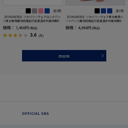
全5色
全3色
【YOKUNERU】リカバリーウェアロングパン
【YOKUNERU】リカバリーウェア男女兼用ハ
ツ男女兼用疲労回復血行促進遠赤外線快眠NA
ーフパンツ疲労回復血行促進遠赤外線快眠NA
NOMIX(R)【一般医療機器】SS～LLサイズ
NOMIX(R)【一般医療機器】SS～LLサイズ
価格：
価格：
7,450円
6,950円
(税込)
(税込)
3.6
（5）
more
OFFICIAL SNS