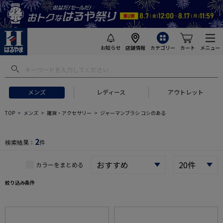
お知らせ
店舗情報
カテゴリー
カート
メニュー
 ギフトにおすすめ
#セットアップ スーツ
#長袖 ワイシャツ
#スー
メンズ
レディース
アウトレット
TOP
メンズ
雑貨・アクセサリー
ジャーマンブラシ コシのある
2
検索結果：
件
カラーをまとめる
絞り込み条件