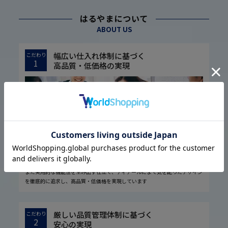
はるやまについて
ABOUT US
幅広い仕入れ体制に基づく
こだわり
1
高品質・低価格の実現
1974年の設立以来培ってきた圧倒的な流通経路を駆使し、大量仕入れや国内
外の生地メーカー様との共同開発などで素材の低コスト化に成功しました。
また実用的な機能性を生み出す仕立て、ディテールにまで気を配ったデザイン
を徹底的に追求し、高品質・低価格を実現しています
厳しい品質管理体制に基づく
こだわり
2
安心の実現