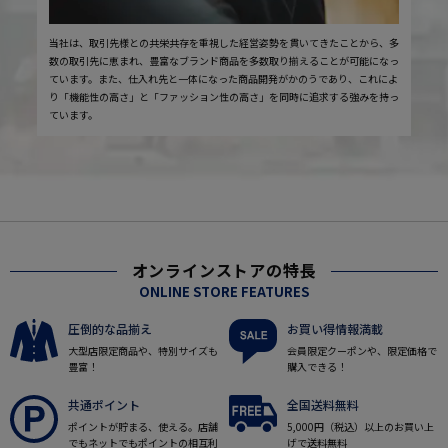
当社は、取引先様との共栄共存を重視した経営姿勢を貫いてきたことから、多
数の取引先に恵まれ、豊富なブランド商品を多数取り揃えることが可能になっ
ています。また、仕入れ先と一体になった商品開発がかのうであり、これによ
り「機能性の高さ」と「ファッション性の高さ」を同時に追求する強みを持っ
ています。
オンラインストアの特長
ONLINE STORE FEATURES
圧倒的な品揃え
お買い得情報満載
大型店限定商品や、特別サイズも
会員限定クーポンや、限定価格で
豊富！
購入できる！
共通ポイント
全国送料無料
ポイントが貯まる、使える。店舗
5,000円（税込）以上のお買い上
でもネットでもポイントの相互利
げで送料無料