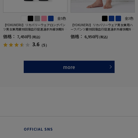
全5色
全3色
【YOKUNERU】リカバリーウェアロングパン
【YOKUNERU】リカバリーウェア男女兼用ハ
ツ男女兼用疲労回復血行促進遠赤外線快眠NA
ーフパンツ疲労回復血行促進遠赤外線快眠NA
NOMIX(R)【一般医療機器】SS～LLサイズ
NOMIX(R)【一般医療機器】SS～LLサイズ
価格：
価格：
7,450円
6,950円
(税込)
(税込)
3.6
（5）
more
OFFICIAL SNS