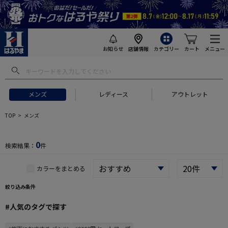
お知らせ
店舗情報
カテゴリー
カート
メニュー
 ギフトにおすすめ
#セットアップ スーツ
#長袖 ワイシャツ
#スー
メンズ
レディース
アウトレット
TOP
メンズ
0
検索結果：
件
カラーをまとめる
絞り込み条件
#人気のタグで探す