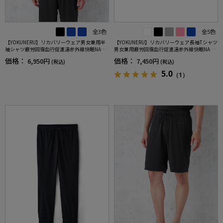
全3色
全5色
【YOKUNERU】リカバリーウェア男女兼用半
【YOKUNERU】リカバリーウェア長袖Tシャツ
袖シャツ疲労回復血行促進遠赤外線快眠NANO
男女兼用疲労回復血行促進遠赤外線快眠NANO
MIX(R)【一般医療機器】SS～LLサイズ
MIX(R)【一般医療機器】SS～LLサイズ
価格：
価格：
6,950円
7,450円
(税込)
(税込)
5.0
（1）