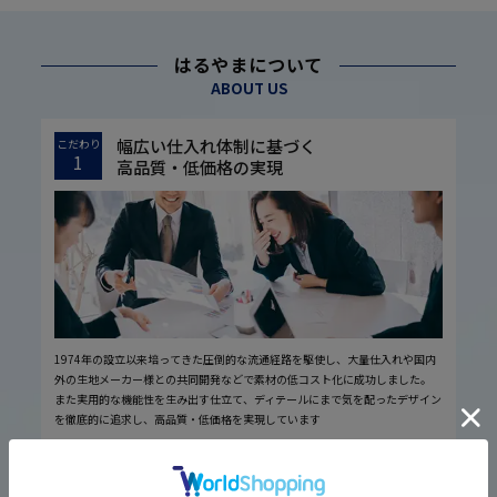
はるやまについて
ABOUT US
幅広い仕入れ体制に基づく
こだわり
1
高品質・低価格の実現
1974年の設立以来培ってきた圧倒的な流通経路を駆使し、大量仕入れや国内
外の生地メーカー様との共同開発などで素材の低コスト化に成功しました。
また実用的な機能性を生み出す仕立て、ディテールにまで気を配ったデザイン
を徹底的に追求し、高品質・低価格を実現しています
厳しい品質管理体制に基づく
こだわり