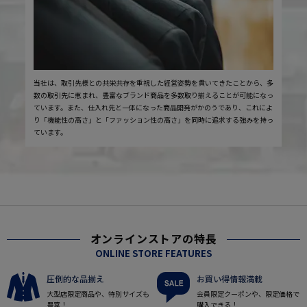
当社は、取引先様との共栄共存を重視した経営姿勢を貫いてきたことから、多
数の取引先に恵まれ、豊富なブランド商品を多数取り揃えることが可能になっ
ています。また、仕入れ先と一体になった商品開発がかのうであり、これによ
り「機能性の高さ」と「ファッション性の高さ」を同時に追求する強みを持っ
ています。
オンラインストアの特長
ONLINE STORE FEATURES
圧倒的な品揃え
お買い得情報満載
大型店限定商品や、特別サイズも
会員限定クーポンや、限定価格で
豊富！
購入できる！