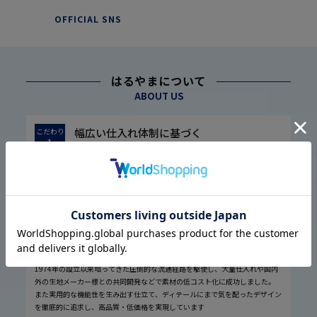
OFFICIAL SNS
はるやまについて
ABOUT US
幅広い仕入れ体制に基づく
こだわり
1
高品質・低価格の実現
1974年の設立以来培ってきた圧倒的な流通経路を駆使し、大量仕入れや国内
外の生地メーカー様との共同開発などで素材の低コスト化に成功しました。
また実用的な機能性を生み出す仕立て、ディテールにまで気を配ったデザイン
を徹底的に追求し、高品質・低価格を実現しています