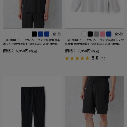
全3色
全5色
【YOKUNERU】リカバリーウェア男女兼用半
【YOKUNERU】リカバリーウェア長袖Tシャツ
袖シャツ疲労回復血行促進遠赤外線快眠NANO
男女兼用疲労回復血行促進遠赤外線快眠NANO
MIX(R)【一般医療機器】SS～LLサイズ
MIX(R)【一般医療機器】SS～LLサイズ
価格：
価格：
6,950円
7,450円
(税込)
(税込)
5.0
（1）