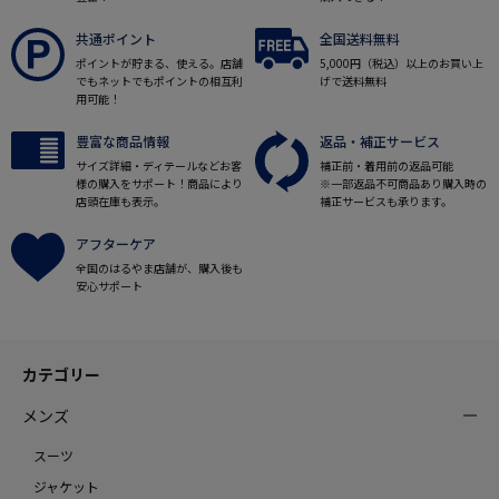
共通ポイント
全国送料無料
ポイントが貯まる、使える。店舗
5,000円（税込）以上のお買い上
でもネットでもポイントの相互利
げで送料無料
用可能！
豊富な商品情報
返品・補正サービス
サイズ詳細・ディテールなどお客
補正前・着用前の返品可能
様の購入をサポート！商品により
※一部返品不可商品あり購入時の
店頭在庫も表示。
補正サービスも承ります。
アフターケア
全国のはるやま店舗が、購入後も
安心サポート
カテゴリー
メンズ
スーツ
ジャケット