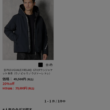
全1色
【1PIU1UGUALE3 RELAX】GTXダウンジャケ
ット 秋冬（ウノ ピゥ ウノ ウグァーレ トレ）
価格：
49,500円
(税込)
20%off
39,600円
WEB価格：
(税込)
1 - 1
1
件 /
件中
#人気のタグで探す