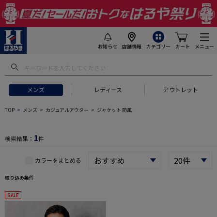
お知らせ
店舗情報
カテゴリー
カート
メニュー
 ギフトにおすすめ
#セットアップ スーツ
#長袖 ワイシャツ
#スー
メンズ
レディース
アウトレット
TOP
メンズ
カジュアルアウター
ジャケット 防風
1
検索結果：
件
カラーをまとめる
絞り込み条件
SALE