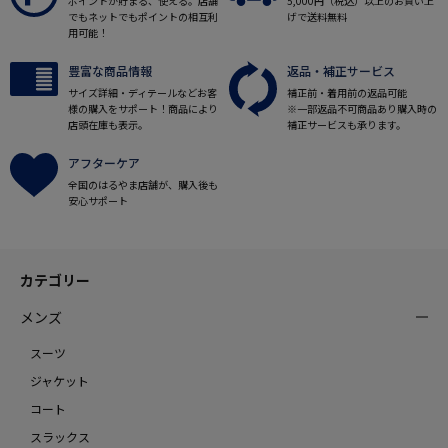
ポイントが貯まる、使える。店舗
5,000円（税込）以上のお買い上
でもネットでもポイントの相互利
げで送料無料
用可能！
豊富な商品情報
返品・補正サービス
サイズ詳細・ディテールなどお客
補正前・着用前の返品可能
様の購入をサポート！商品により
※一部返品不可商品あり購入時の
店頭在庫も表示。
補正サービスも承ります。
アフターケア
全国のはるやま店舗が、購入後も
安心サポート
カテゴリー
メンズ
スーツ
ジャケット
コート
スラックス