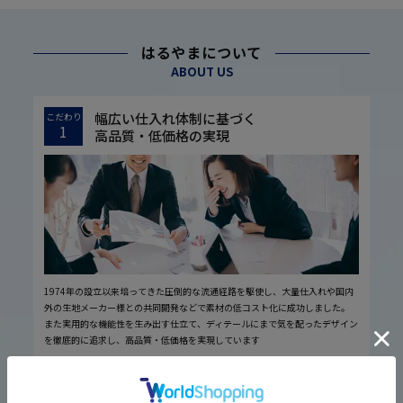
はるやまについて
ABOUT US
幅広い仕入れ体制に基づく
こだわり
1
高品質・低価格の実現
1974年の設立以来培ってきた圧倒的な流通経路を駆使し、大量仕入れや国内
外の生地メーカー様との共同開発などで素材の低コスト化に成功しました。
また実用的な機能性を生み出す仕立て、ディテールにまで気を配ったデザイン
を徹底的に追求し、高品質・低価格を実現しています
厳しい品質管理体制に基づく
こだわり