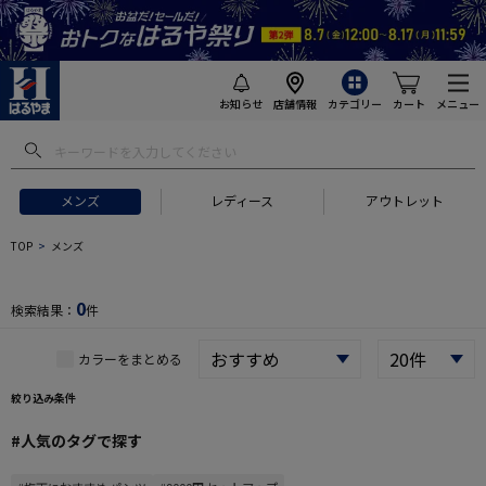
お知らせ
店舗情報
カテゴリー
カート
メニュー
 ギフトにおすすめ
#セットアップ スーツ
#長袖 ワイシャツ
#スー
メンズ
レディース
アウトレット
TOP
メンズ
0
検索結果：
件
カラーをまとめる
絞り込み条件
#人気のタグで探す