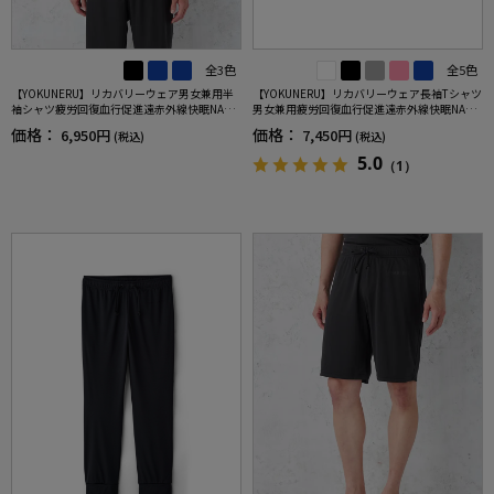
全3色
全5色
【YOKUNERU】リカバリーウェア男女兼用半
【YOKUNERU】リカバリーウェア長袖Tシャツ
袖シャツ疲労回復血行促進遠赤外線快眠NANO
男女兼用疲労回復血行促進遠赤外線快眠NANO
MIX(R)【一般医療機器】SS～LLサイズ
MIX(R)【一般医療機器】SS～LLサイズ
価格：
価格：
6,950円
7,450円
(税込)
(税込)
5.0
（1）