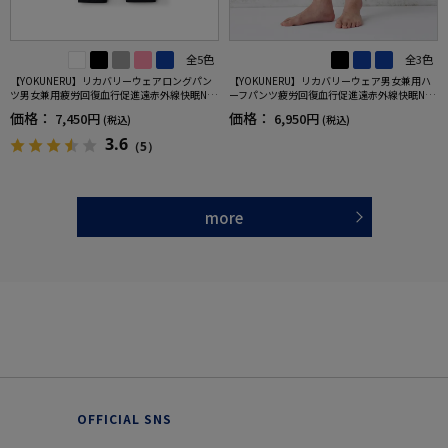
全5色
全3色
【YOKUNERU】リカバリーウェアロングパン
【YOKUNERU】リカバリーウェア男女兼用ハ
ツ男女兼用疲労回復血行促進遠赤外線快眠NA
ーフパンツ疲労回復血行促進遠赤外線快眠NA
NOMIX(R)【一般医療機器】SS～LLサイズ
NOMIX(R)【一般医療機器】SS～LLサイズ
価格：
価格：
7,450円
6,950円
(税込)
(税込)
3.6
（5）
more
OFFICIAL SNS