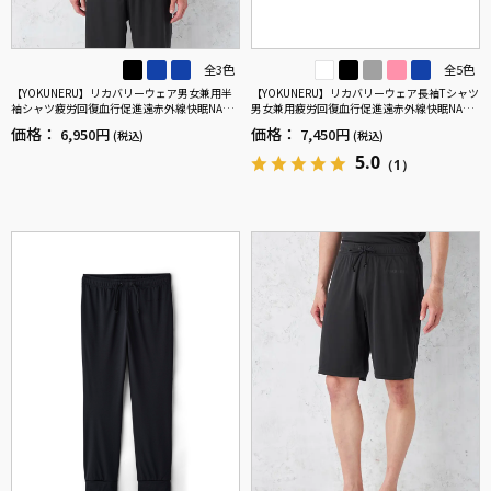
全3色
全5色
【YOKUNERU】リカバリーウェア男女兼用半
【YOKUNERU】リカバリーウェア長袖Tシャツ
袖シャツ疲労回復血行促進遠赤外線快眠NANO
男女兼用疲労回復血行促進遠赤外線快眠NANO
MIX(R)【一般医療機器】SS～LLサイズ
MIX(R)【一般医療機器】SS～LLサイズ
価格：
価格：
6,950円
7,450円
(税込)
(税込)
5.0
（1）