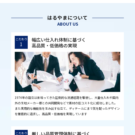
はるやまについて
ABOUT US
幅広い仕入れ体制に基づく
こだわり
1
高品質・低価格の実現
1974年の設立以来培ってきた圧倒的な流通経路を駆使し、大量仕入れや国内
外の生地メーカー様との共同開発などで素材の低コスト化に成功しました。
また実用的な機能性を生み出す仕立て、ディテールにまで気を配ったデザイン
を徹底的に追求し、高品質・低価格を実現しています
厳しい品質管理体制に基づく
こだわり