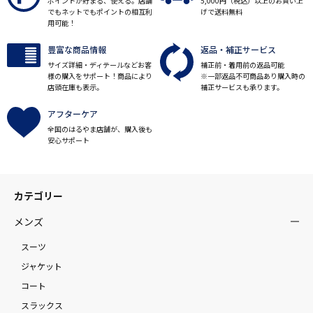
ポイントが貯まる、使える。店舗
5,000円（税込）以上のお買い上
でもネットでもポイントの相互利
げで送料無料
用可能！
豊富な商品情報
返品・補正サービス
サイズ詳細・ディテールなどお客
補正前・着用前の返品可能
様の購入をサポート！商品により
※一部返品不可商品あり購入時の
店頭在庫も表示。
補正サービスも承ります。
アフターケア
全国のはるやま店舗が、購入後も
安心サポート
カテゴリー
メンズ
スーツ
ジャケット
コート
スラックス