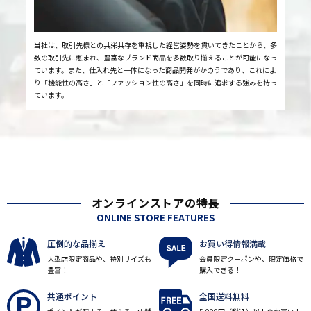
当社は、取引先様との共栄共存を重視した経営姿勢を貫いてきたことから、多
数の取引先に恵まれ、豊富なブランド商品を多数取り揃えることが可能になっ
ています。また、仕入れ先と一体になった商品開発がかのうであり、これによ
り「機能性の高さ」と「ファッション性の高さ」を同時に追求する強みを持っ
ています。
オンラインストアの特長
ONLINE STORE FEATURES
圧倒的な品揃え
お買い得情報満載
大型店限定商品や、特別サイズも
会員限定クーポンや、限定価格で
豊富！
購入できる！
共通ポイント
全国送料無料