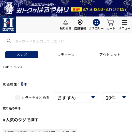
お知らせ
店舗情報
カテゴリー
カート
メニュー
 ギフトにおすすめ
#セットアップ スーツ
#長袖 ワイシャツ
#スー
メンズ
レディース
アウトレット
TOP
メンズ
0
検索結果：
件
カラーをまとめる
絞り込み条件
#人気のタグで探す