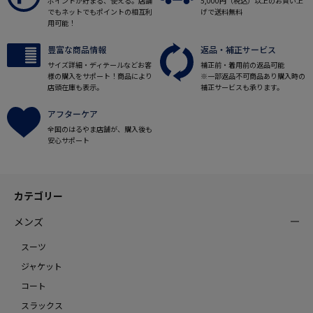
ポイントが貯まる、使える。店舗
5,000円（税込）以上のお買い上
でもネットでもポイントの相互利
げで送料無料
用可能！
豊富な商品情報
返品・補正サービス
サイズ詳細・ディテールなどお客
補正前・着用前の返品可能
様の購入をサポート！商品により
※一部返品不可商品あり購入時の
店頭在庫も表示。
補正サービスも承ります。
アフターケア
全国のはるやま店舗が、購入後も
安心サポート
カテゴリー
メンズ
スーツ
ジャケット
コート
スラックス