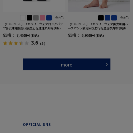
全5色
全3色
【YOKUNERU】リカバリーウェアロングパン
【YOKUNERU】リカバリーウェア男女兼用ハ
ツ男女兼用疲労回復血行促進遠赤外線快眠NA
ーフパンツ疲労回復血行促進遠赤外線快眠NA
NOMIX(R)【一般医療機器】SS～LLサイズ
NOMIX(R)【一般医療機器】SS～LLサイズ
価格：
価格：
7,450円
6,950円
(税込)
(税込)
3.6
（5）
more
OFFICIAL SNS