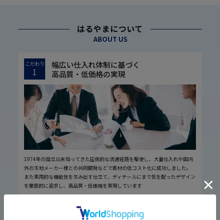
はるやまについて
ABOUT US
幅広い仕入れ体制に基づく
こだわり
1
高品質・低価格の実現
1974年の設立以来培ってきた圧倒的な流通経路を駆使し、大量仕入れや国内
外の生地メーカー様との共同開発などで素材の低コスト化に成功しました。
また実用的な機能性を生み出す仕立て、ディテールにまで気を配ったデザイン
を徹底的に追求し、高品質・低価格を実現しています
厳しい品質管理体制に基づく
こだわり