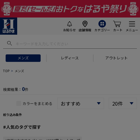
お知らせ
店舗情報
カテゴリー
カート
メニュー
 ギフトにおすすめ
#セットアップ スーツ
#長袖 ワイシャツ
#スー
メンズ
レディース
アウトレット
TOP
メンズ
0
検索結果：
件
カラーをまとめる
絞り込み条件
#人気のタグで探す