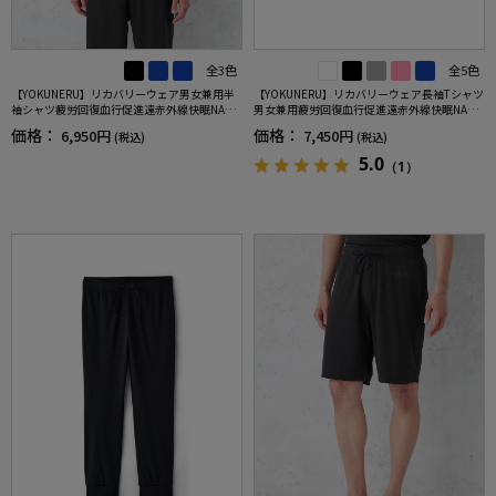
全3色
全5色
【YOKUNERU】リカバリーウェア男女兼用半
【YOKUNERU】リカバリーウェア長袖Tシャツ
袖シャツ疲労回復血行促進遠赤外線快眠NANO
男女兼用疲労回復血行促進遠赤外線快眠NANO
MIX(R)【一般医療機器】SS～LLサイズ
MIX(R)【一般医療機器】SS～LLサイズ
価格：
価格：
6,950円
7,450円
(税込)
(税込)
5.0
（1）