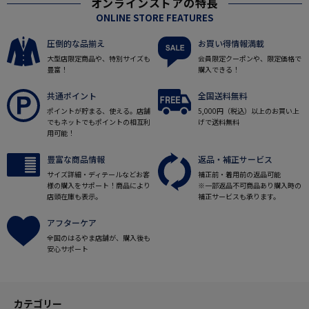
オンラインストアの特長
ONLINE STORE FEATURES
圧倒的な品揃え
お買い得情報満載
大型店限定商品や、特別サイズも
会員限定クーポンや、限定価格で
豊富！
購入できる！
共通ポイント
全国送料無料
ポイントが貯まる、使える。店舗
5,000円（税込）以上のお買い上
でもネットでもポイントの相互利
げで送料無料
用可能！
豊富な商品情報
返品・補正サービス
サイズ詳細・ディテールなどお客
補正前・着用前の返品可能
様の購入をサポート！商品により
※一部返品不可商品あり購入時の
店頭在庫も表示。
補正サービスも承ります。
アフターケア
全国のはるやま店舗が、購入後も
安心サポート
カテゴリー