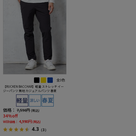
全3色
【RUCKEN BACCHAR】軽量 ストレッチ イー
ジーパンツ 無地 カジュアルパンツ 春夏
価格：
7,590円
(税込)
34%off
4,990円
WEB価格：
(税込)
4.3
（3）