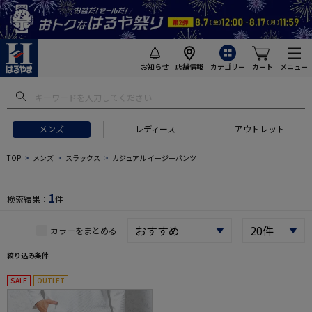
お知らせ
店舗情報
カテゴリー
カート
メニュー
 ギフトにおすすめ
#セットアップ スーツ
#長袖 ワイシャツ
#スー
メンズ
レディース
アウトレット
TOP
メンズ
スラックス
カジュアル イージーパンツ
1
検索結果：
件
カラーをまとめる
絞り込み条件
SALE
OUTLET