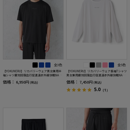
全3色
全5色
【YOKUNERU】リカバリーウェア男女兼用半
【YOKUNERU】リカバリーウェア長袖Tシャツ
袖シャツ疲労回復血行促進遠赤外線快眠NANO
男女兼用疲労回復血行促進遠赤外線快眠NANO
MIX(R)【一般医療機器】SS～LLサイズ
MIX(R)【一般医療機器】SS～LLサイズ
価格：
価格：
6,950円
7,450円
(税込)
(税込)
5.0
（1）