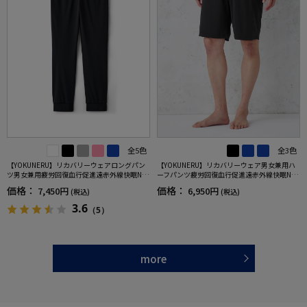
全5色
全3色
【YOKUNERU】リカバリーウェアロングパン
【YOKUNERU】リカバリーウェア男女兼用ハ
ツ男女兼用疲労回復血行促進遠赤外線快眠NA
ーフパンツ疲労回復血行促進遠赤外線快眠NA
NOMIX(R)【一般医療機器】SS～LLサイズ
NOMIX(R)【一般医療機器】SS～LLサイズ
価格：
価格：
7,450円
6,950円
(税込)
(税込)
3.6
（5）
more