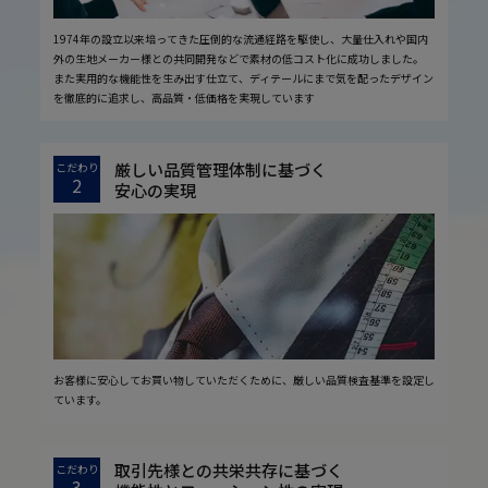
1974年の設立以来培ってきた圧倒的な流通経路を駆使し、大量仕入れや国内
外の生地メーカー様との共同開発などで素材の低コスト化に成功しました。
また実用的な機能性を生み出す仕立て、ディテールにまで気を配ったデザイン
を徹底的に追求し、高品質・低価格を実現しています
厳しい品質管理体制に基づく
こだわり
2
安心の実現
お客様に安心してお買い物していただくために、厳しい品質検査基準を設定し
ています。
取引先様との共栄共存に基づく
こだわり
3