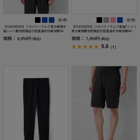
全3色
全5色
【YOKUNERU】リカバリーウェア男女兼用半
【YOKUNERU】リカバリーウェア長袖Tシャツ
袖シャツ疲労回復血行促進遠赤外線快眠NANO
男女兼用疲労回復血行促進遠赤外線快眠NANO
MIX(R)【一般医療機器】SS～LLサイズ
MIX(R)【一般医療機器】SS～LLサイズ
価格：
価格：
6,950円
7,450円
(税込)
(税込)
5.0
（1）