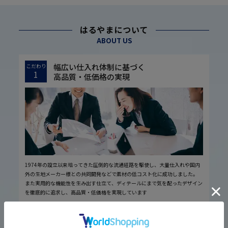
はるやまについて
ABOUT US
幅広い仕入れ体制に基づく
こだわり
1
高品質・低価格の実現
1974年の設立以来培ってきた圧倒的な流通経路を駆使し、大量仕入れや国内
外の生地メーカー様との共同開発などで素材の低コスト化に成功しました。
また実用的な機能性を生み出す仕立て、ディテールにまで気を配ったデザイン
を徹底的に追求し、高品質・低価格を実現しています
厳しい品質管理体制に基づく
こだわり