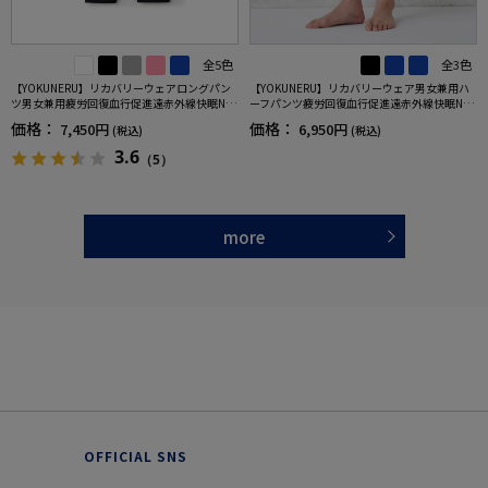
全5色
全3色
【YOKUNERU】リカバリーウェアロングパン
【YOKUNERU】リカバリーウェア男女兼用ハ
ツ男女兼用疲労回復血行促進遠赤外線快眠NA
ーフパンツ疲労回復血行促進遠赤外線快眠NA
NOMIX(R)【一般医療機器】SS～LLサイズ
NOMIX(R)【一般医療機器】SS～LLサイズ
価格：
価格：
7,450円
6,950円
(税込)
(税込)
3.6
（5）
more
OFFICIAL SNS