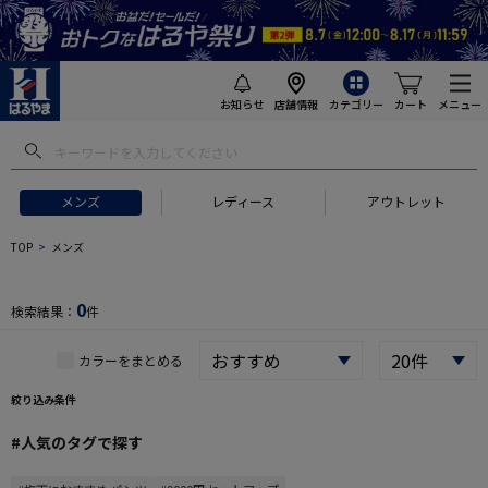
お知らせ
店舗情報
カテゴリー
カート
メニュー
 ギフトにおすすめ
#セットアップ スーツ
#長袖 ワイシャツ
#スー
メンズ
レディース
アウトレット
TOP
メンズ
0
検索結果：
件
カラーをまとめる
絞り込み条件
#人気のタグで探す