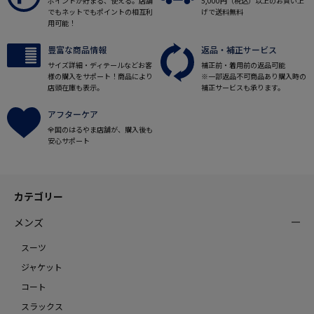
ポイントが貯まる、使える。店舗
5,000円（税込）以上のお買い上
でもネットでもポイントの相互利
げで送料無料
用可能！
豊富な商品情報
返品・補正サービス
サイズ詳細・ディテールなどお客
補正前・着用前の返品可能
様の購入をサポート！商品により
※一部返品不可商品あり購入時の
店頭在庫も表示。
補正サービスも承ります。
アフターケア
全国のはるやま店舗が、購入後も
安心サポート
カテゴリー
メンズ
スーツ
ジャケット
コート
スラックス