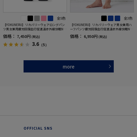
全5色
全3色
【YOKUNERU】リカバリーウェアロングパン
【YOKUNERU】リカバリーウェア男女兼用ハ
ツ男女兼用疲労回復血行促進遠赤外線快眠NA
ーフパンツ疲労回復血行促進遠赤外線快眠NA
NOMIX(R)【一般医療機器】SS～LLサイズ
NOMIX(R)【一般医療機器】SS～LLサイズ
価格：
価格：
7,450円
6,950円
(税込)
(税込)
3.6
（5）
more
OFFICIAL SNS