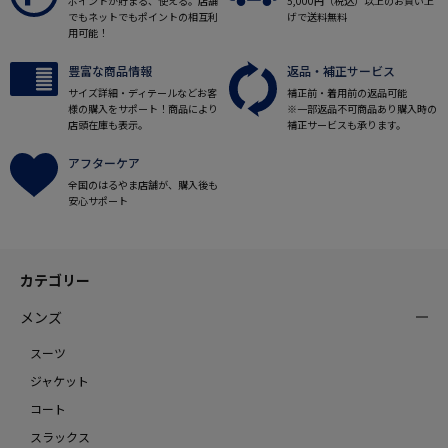
ポイントが貯まる、使える。店舗
5,000円（税込）以上のお買い上
でもネットでもポイントの相互利
げで送料無料
用可能！
豊富な商品情報
返品・補正サービス
サイズ詳細・ディテールなどお客
補正前・着用前の返品可能
様の購入をサポート！商品により
※一部返品不可商品あり購入時の
店頭在庫も表示。
補正サービスも承ります。
アフターケア
全国のはるやま店舗が、購入後も
安心サポート
カテゴリー
メンズ
スーツ
ジャケット
コート
スラックス