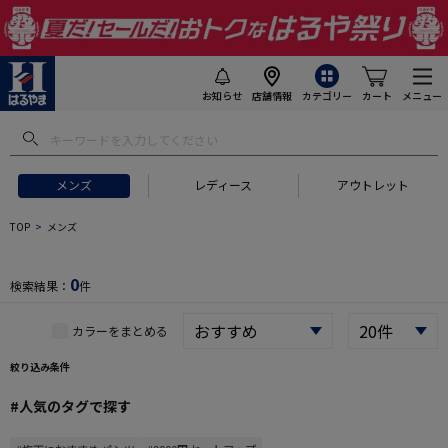
お知らせ
店舗情報
カテゴリー
カート
メニュー
 ギフトにおすすめ
#セットアップ スーツ
#長袖 ワイシャツ
#スー
メンズ
レディース
アウトレット
TOP
メンズ
0
検索結果：
件
カラーをまとめる
絞り込み条件
#人気のタグで探す