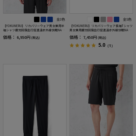
全3色
全5色
【YOKUNERU】リカバリーウェア男女兼用半
【YOKUNERU】リカバリーウェア長袖Tシャツ
袖シャツ疲労回復血行促進遠赤外線快眠NANO
男女兼用疲労回復血行促進遠赤外線快眠NANO
MIX(R)【一般医療機器】SS～LLサイズ
MIX(R)【一般医療機器】SS～LLサイズ
価格：
価格：
6,950円
7,450円
(税込)
(税込)
5.0
（1）