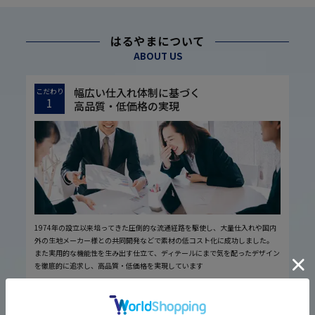
はるやまについて
ABOUT US
幅広い仕入れ体制に基づく
こだわり
1
高品質・低価格の実現
1974年の設立以来培ってきた圧倒的な流通経路を駆使し、大量仕入れや国内
外の生地メーカー様との共同開発などで素材の低コスト化に成功しました。
また実用的な機能性を生み出す仕立て、ディテールにまで気を配ったデザイン
を徹底的に追求し、高品質・低価格を実現しています
厳しい品質管理体制に基づく
こだわり