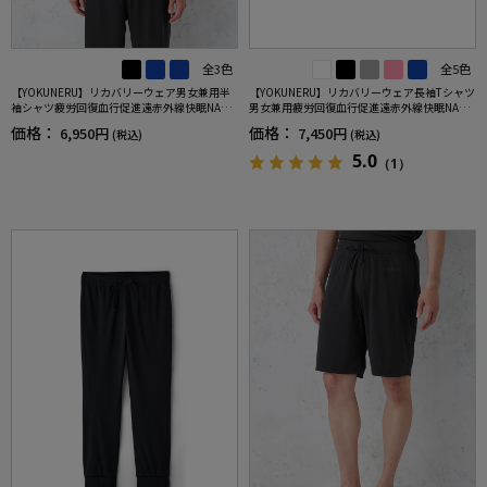
全3色
全5色
【YOKUNERU】リカバリーウェア男女兼用半
【YOKUNERU】リカバリーウェア長袖Tシャツ
袖シャツ疲労回復血行促進遠赤外線快眠NANO
男女兼用疲労回復血行促進遠赤外線快眠NANO
MIX(R)【一般医療機器】SS～LLサイズ
MIX(R)【一般医療機器】SS～LLサイズ
価格：
価格：
6,950円
7,450円
(税込)
(税込)
5.0
（1）