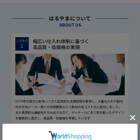
はるやまについて
ABOUT US
幅広い仕入れ体制に基づく
こだわり
1
高品質・低価格の実現
1974年の設立以来培ってきた圧倒的な流通経路を駆使し、大量仕入れや国内
外の生地メーカー様との共同開発などで素材の低コスト化に成功しました。
また実用的な機能性を生み出す仕立て、ディテールにまで気を配ったデザイン
を徹底的に追求し、高品質・低価格を実現しています
厳しい品質管理体制に基づく
こだわり