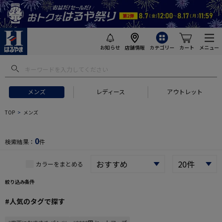
お知らせ
店舗情報
カテゴリー
カート
メニュー
 ギフトにおすすめ
#セットアップ スーツ
#長袖 ワイシャツ
#スー
メンズ
レディース
アウトレット
TOP
メンズ
0
検索結果：
件
カラーをまとめる
絞り込み条件
#人気のタグで探す