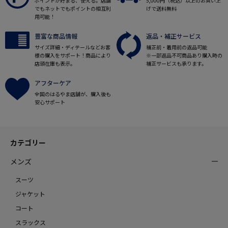
ポイントが貯まる、使える。店舗
5,000円（税込）以上のお買い上
でもネットでもポイントの相互利
げで送料無料
用可能！
豊富な商品情報
返品・補正サービス
サイズ詳細・ディテールなどお客
補正前・着用前の返品可能
様の購入をサポート！商品により
※一部返品不可商品あり購入時の
店頭在庫も表示。
補正サービスも承ります。
アフターケア
全国のはるやま店舗が、購入後も
安心サポート
カテゴリー
メンズ
スーツ
ジャケット
コート
スラックス