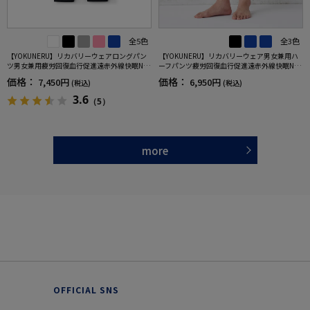
全5色
全3色
【YOKUNERU】リカバリーウェアロングパン
【YOKUNERU】リカバリーウェア男女兼用ハ
ツ男女兼用疲労回復血行促進遠赤外線快眠NA
ーフパンツ疲労回復血行促進遠赤外線快眠NA
NOMIX(R)【一般医療機器】SS～LLサイズ
NOMIX(R)【一般医療機器】SS～LLサイズ
価格：
価格：
7,450円
6,950円
(税込)
(税込)
3.6
（5）
more
OFFICIAL SNS