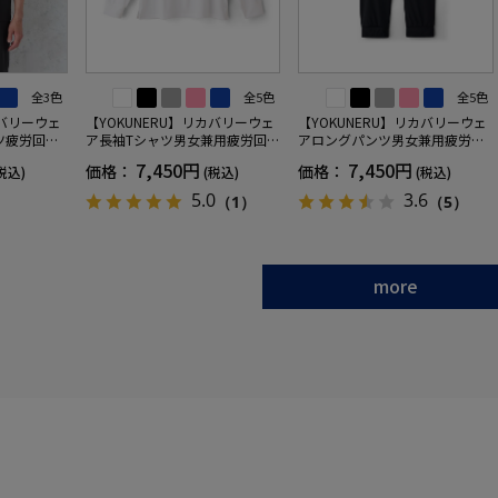
全3色
全5色
全5色
カバリーウェ
【YOKUNERU】リカバリーウェ
【YOKUNERU】リカバリーウェ
ツ疲労回復
ア長袖Tシャツ男女兼用疲労回復
アロングパンツ男女兼用疲労回
ANOMIX
血行促進遠赤外線快眠NANOMIX
復血行促進遠赤外線快眠NANOM
7,450円
7,450円
価格：
価格：
税込)
(税込)
(税込)
SS～LLサイ
(R)【一般医療機器】SS～LLサイ
IX(R)【一般医療機器】SS～LLサ
ズ
イズ
5.0
3.6
（1）
（5）
more