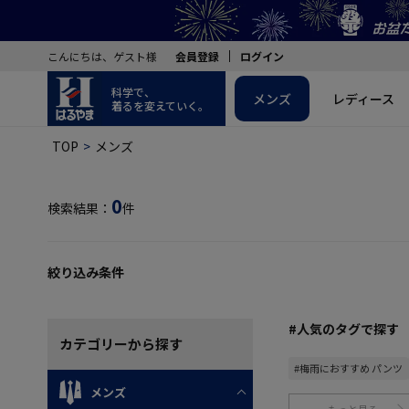
こんにちは、ゲスト様
会員登録
ログイン
科学で、
メンズ
レディース
着るを変えていく。
TOP
メンズ
0
検索結果：
件
絞り込み条件
#人気のタグで探す
カテゴリー
から探す
#梅雨におすすめ パンツ
メンズ