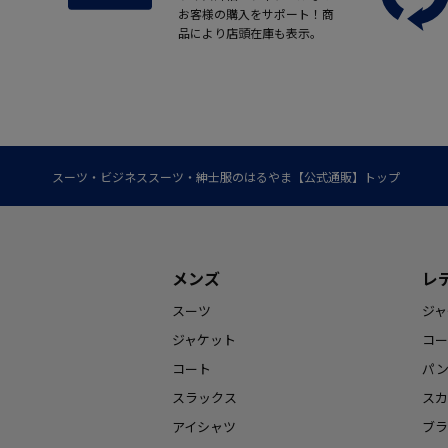
お客様の購入をサポート！商
品により店頭在庫も表示。
スーツ・ビジネススーツ・紳士服のはるやま【公式通販】トップ
メンズ
レ
スーツ
ジャ
ジャケット
コー
コート
パ
スラックス
スカ
アイシャツ
ブラ