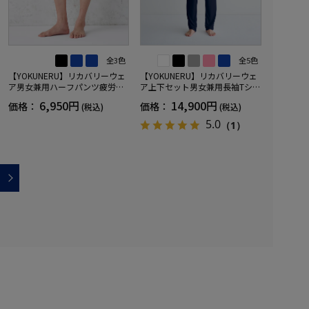
全3色
全5色
【YOKUNERU】リカバリーウェ
【YOKUNERU】リカバリーウェ
ア男女兼用ハーフパンツ疲労回
ア上下セット男女兼用長袖Tシャ
復血行促進遠赤外線快眠NANOM
ツ+ロングパンツ疲労回復血行促
6,950円
14,900円
価格：
価格：
(税込)
(税込)
IX(R)【一般医療機器】SS～LLサ
進遠赤外線快眠NANOMIX(R)【一
イズ
般医療機器】SS～LLサイズ
5.0
（1）