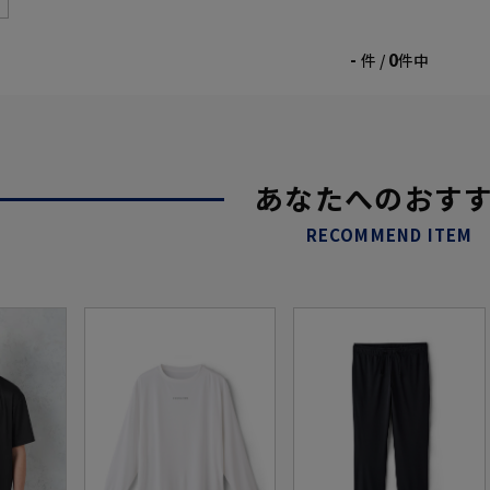
-
0
件 /
件中
あなたへのおす
RECOMMEND ITEM