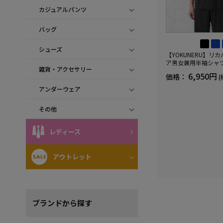
カジュアルパンツ
バッグ
シューズ
【YOKUNERU】リ
ア男女兼用半袖シャ
雑貨・アクセサリー
血行促進遠赤外線快眠N
6,950円
価格：
(
(R)【一般医療機器】
ズ
アンダーウェア
その他
レディース
アウトレット
ブランド
から探す