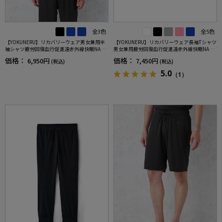
全3色
全5色
【YOKUNERU】リカバリーウェア男女兼用半
【YOKUNERU】リカバリーウェア長袖Tシャツ
袖シャツ疲労回復血行促進遠赤外線快眠NANO
男女兼用疲労回復血行促進遠赤外線快眠NANO
MIX(R)【一般医療機器】SS～LLサイズ
MIX(R)【一般医療機器】SS～LLサイズ
価格：
価格：
6,950円
7,450円
(税込)
(税込)
5.0
（1）