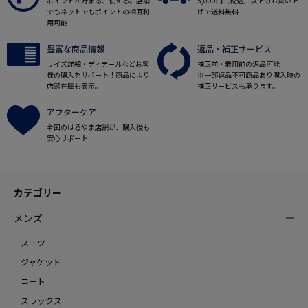
ポイントが貯まる、使える。店舗
5,000円（税込）以上のお買い上
でもネットでもポイントの相互利
げで送料無料
用可能！
豊富な商品情報
返品・補正サービス
サイズ詳細・ディテールなどお客
補正前・着用前の返品可能
様の購入をサポート！商品により
※一部返品不可商品あり購入時の
店頭在庫も表示。
補正サービスも承ります。
アフターケア
全国のはるやま店舗が、購入後も
安心サポート
カテゴリー
メンズ
スーツ
ジャケット
コート
スラックス