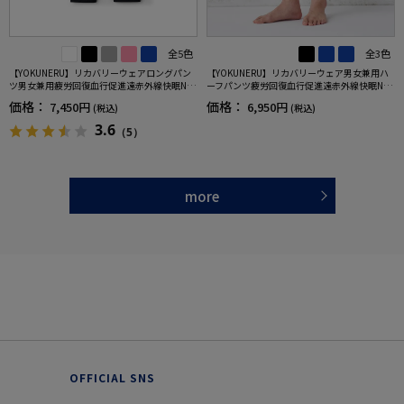
全5色
全3色
【YOKUNERU】リカバリーウェアロングパン
【YOKUNERU】リカバリーウェア男女兼用ハ
ツ男女兼用疲労回復血行促進遠赤外線快眠NA
ーフパンツ疲労回復血行促進遠赤外線快眠NA
NOMIX(R)【一般医療機器】SS～LLサイズ
NOMIX(R)【一般医療機器】SS～LLサイズ
価格：
価格：
7,450円
6,950円
(税込)
(税込)
3.6
（5）
more
OFFICIAL SNS