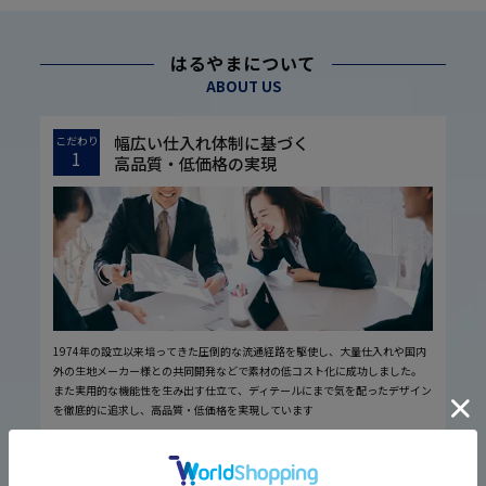
はるやまについて
ABOUT US
幅広い仕入れ体制に基づく
こだわり
1
高品質・低価格の実現
1974年の設立以来培ってきた圧倒的な流通経路を駆使し、大量仕入れや国内
外の生地メーカー様との共同開発などで素材の低コスト化に成功しました。
また実用的な機能性を生み出す仕立て、ディテールにまで気を配ったデザイン
を徹底的に追求し、高品質・低価格を実現しています
厳しい品質管理体制に基づく
こだわり