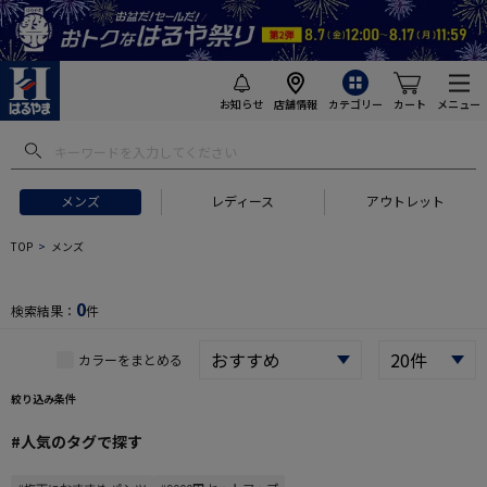
お知らせ
店舗情報
カテゴリー
カート
メニュー
 ギフトにおすすめ
#セットアップ スーツ
#長袖 ワイシャツ
#スー
メンズ
レディース
アウトレット
TOP
メンズ
0
検索結果：
件
カラーをまとめる
絞り込み条件
#人気のタグで探す