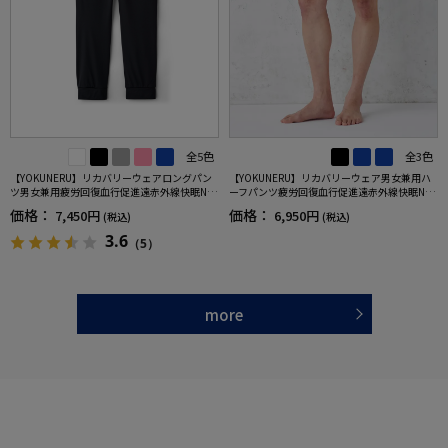
全5色
全3色
【YOKUNERU】リカバリーウェアロングパン
【YOKUNERU】リカバリーウェア男女兼用ハ
ツ男女兼用疲労回復血行促進遠赤外線快眠NA
ーフパンツ疲労回復血行促進遠赤外線快眠NA
NOMIX(R)【一般医療機器】SS～LLサイズ
NOMIX(R)【一般医療機器】SS～LLサイズ
価格：
価格：
7,450円
6,950円
(税込)
(税込)
3.6
（5）
more