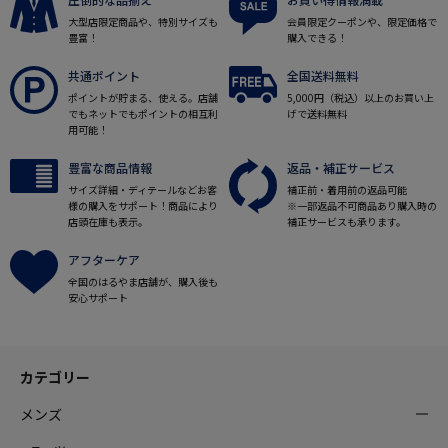
大型店限定商品や、特別サイズも
会員限定クーポンや、限定価格で
豊富！
購入できる！
共通ポイント
全国送料無料
ポイントが貯まる、使える。店舗
5,000円（税込）以上のお買い上
でもネットでもポイントの相互利
げで送料無料
用可能！
豊富な商品情報
返品・補正サービス
サイズ詳細・ディテールなどお客
補正前・着用前の返品可能
様の購入をサポート！商品により
※一部返品不可商品あり購入時の
店頭在庫も表示。
補正サービスも承ります。
アフターケア
全国のはるやま店舗が、購入後も
安心サポート
カテゴリー
メンズ