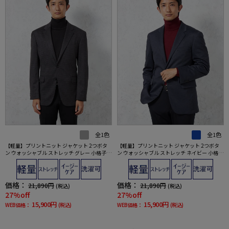
全1色
全1色
【軽量】プリントニット ジャケット 2つボタ
【軽量】プリントニット ジャケット 2つボタ
ン ウォッシャブル ストレッチ グレー 小格子
ン ウォッシャブル ストレッチ ネイビー 小格子
【i－Jacket-アイジャケット-】 秋冬
【i－Jacket-アイジャケット-】 秋冬
価格：
価格：
21,890円
21,890円
(税込)
(税込)
27%off
27%off
15,900円
15,900円
WEB価格：
(税込)
WEB価格：
(税込)