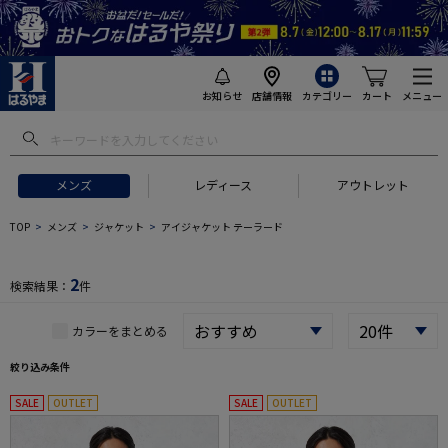
お知らせ
店舗情報
カテゴリー
カート
メニュー
 ギフトにおすすめ
#セットアップ スーツ
#長袖 ワイシャツ
#スー
メンズ
レディース
アウトレット
TOP
メンズ
ジャケット
アイジャケット テーラード
2
検索結果：
件
カラーをまとめる
絞り込み条件
SALE
OUTLET
SALE
OUTLET