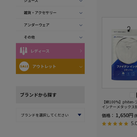
シューズ
雑貨・アクセサリー
アンダーウェア
その他
レディース
アウトレット
ブランド
から探す
【綿100%】phiten
インナーメタックス
ンダーウェア下着通
1,650円
価格：
(
5.