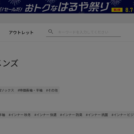
アウトレット
メンズ
価ソックス
#特価長袖・半袖
#その他
半袖
#インナー 秋冬
#インナー 快適
#インナー 防臭
#インナー 抗菌
#インナー ビ