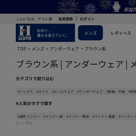
こんにちは、ゲスト様
会員登録
ログイン
科学で、
メンズ
レディース
着るを変えていく。
TOP
メンズ
アンダーウェア
ブラウン系
ブラウン系 | アンダーウェア | 
カテゴリで絞り込む
#ソックス
#タイツ
#ルームウェア
#アンダーウェア
#長袖・半袖
#特
#人気のタグで探す
#通年 インナー
#インナー 綿
#インナー 無地
#インナー 春夏
#インナー 
もっと見る