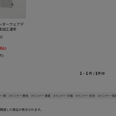
ンダーウェアデ
臭加工通年
込)
税込)
1）
1 - 1
1
件 /
件中
ー 綿
#インナー 無地
#インナー 春夏
#インナー 半袖
#インナー 秋冬
#インナー 快
関連した商品が表示されます。