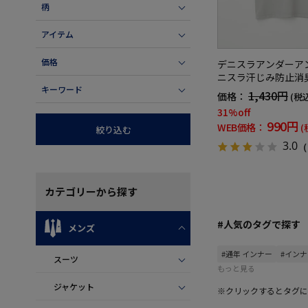
柄
アイテム
価格
デニスラアンダーア
ニスラ汗じみ防止消
キーワード
1,430円
価格：
(税
31%off
990円
WEB価格：
(
絞り込む
3.0
（
カテゴリー
から探す
#人気のタグで探す
メンズ
#通年 インナー
#インナ
スーツ
もっと見る
ジャケット
※クリックするとタグに