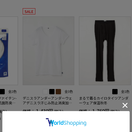
SALE
全2色
全3色
全1色
-ファイテン-
デニスラアンダーアンダーウェ
まるで着るカイロタイツアンダ
抗菌防臭ア
アデニスラ汗じみ防止消臭加工
ーウェア保温秋冬
年
通年
1,430円
1,760円
価格：
価格：
税込)
(税込)
(税込)
31%off
0
（1）
990円
WEB価格：
(税込)
3.0
（1）