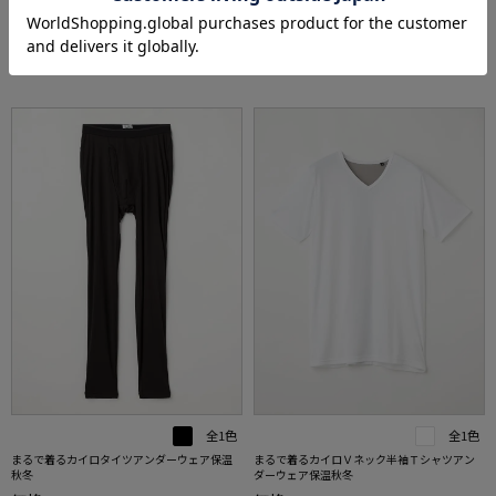
990円
WEB価格：
(税込)
3.0
（1）
全1色
全1色
まるで着るカイロタイツアンダーウェア保温
まるで着るカイロＶネック半袖Ｔシャツアン
秋冬
ダーウェア保温秋冬