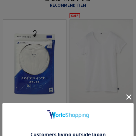
RECOMMEND ITEM
SALE
全2色
全3色
【綿100%】phiten-ファイテン-インナーメタ
デニスラアンダーアンダーウェアデニスラ汗
ックス抗菌防臭アンダーウェア下着通年
じみ防止消臭加工通年
価格：
価格：
1,650円
1,430円
(税込)
(税込)
31%off
5.0
（1）