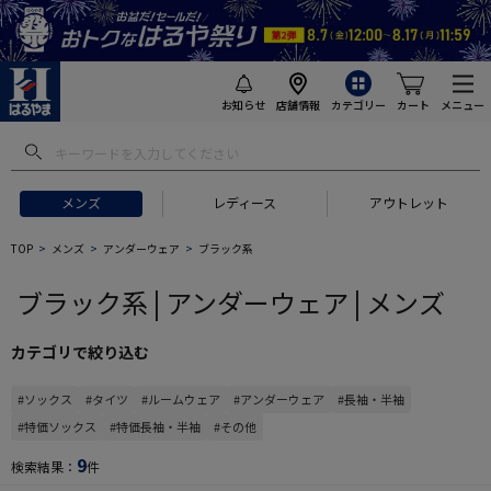
お知らせ
店舗情報
カテゴリー
カート
メニュー
 ギフトにおすすめ
#セットアップ スーツ
#長袖 ワイシャツ
#スー
メンズ
レディース
アウトレット
TOP
メンズ
アンダーウェア
ブラック系
ブラック系 | アンダーウェア | メンズ
カテゴリで絞り込む
#ソックス
#タイツ
#ルームウェア
#アンダーウェア
#長袖・半袖
#特価ソックス
#特価長袖・半袖
#その他
9
検索結果：
件