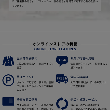
り「機能性の高さ」と「ファッション性の高さ」を同時に追求する強みを持っ
ています。
オンラインストアの特長
ONLINE STORE FEATURES
圧倒的な品揃え
お買い得情報満載
大型店限定商品や、特別サイズも
会員限定クーポンや、限定価格で
豊富！
購入できる！
共通ポイント
全国送料無料
ポイントが貯まる、使える。店舗
5,000円（税込）以上のお買い上
でもネットでもポイントの相互利
げで送料無料
用可能！
豊富な商品情報
返品・補正サービス
サイズ詳細・ディテールなどお客
補正前・着用前の返品可能
様の購入をサポート！商品により
※一部返品不可商品あり購入時の