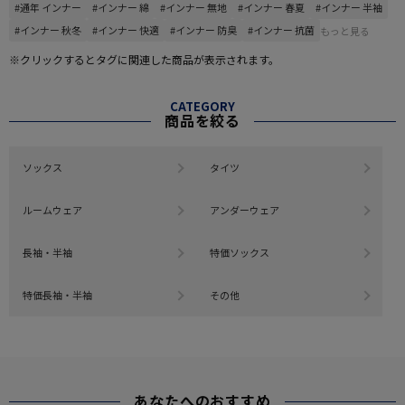
#通年 インナー
#インナー 綿
#インナー 無地
#インナー 春夏
#インナー 半袖
#インナー 秋冬
#インナー 快適
#インナー 防臭
#インナー 抗菌
もっと見る
※クリックするとタグに関連した商品が表示されます。
CATEGORY
商品を絞る
ソックス
タイツ
ルームウェア
アンダーウェア
長袖・半袖
特価ソックス
特価長袖・半袖
その他
あなたへのおすすめ