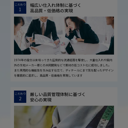
幅広い仕入れ体制に基づく
こだわり
1
高品質・低価格の実現
1974年の設立以来培ってきた圧倒的な流通経路を駆使し、大量仕入れや国内
外の生地メーカー様との共同開発などで素材の低コスト化に成功しました。
また実用的な機能性を生み出す仕立て、ディテールにまで気を配ったデザイン
を徹底的に追求し、高品質・低価格を実現しています
厳しい品質管理体制に基づく
こだわり
2
安心の実現