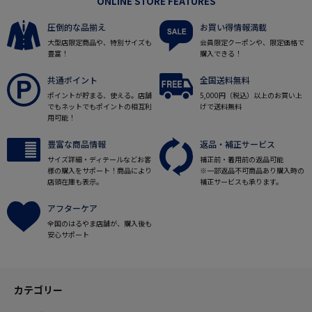
ONLINE STORE FEATURES
圧倒的な品揃え
お買い得情報満載
大型店限定商品や、特別サイズも
会員限定クーポンや、限定価格で
豊富！
購入できる！
共通ポイント
全国送料無料
ポイントが貯まる、使える。店舗
5,000円（税込）以上のお買い上
でもネットでもポイントの相互利
げで送料無料
用可能！
豊富な商品情報
返品・補正サービス
サイズ詳細・ディテールなどお客
補正前・着用前の返品可能
様の購入をサポート！商品により
※一部返品不可商品あり購入時の
店頭在庫も表示。
補正サービスも承ります。
アフターケア
全国のはるやま店舗が、購入後も
安心サポート
カテゴリー