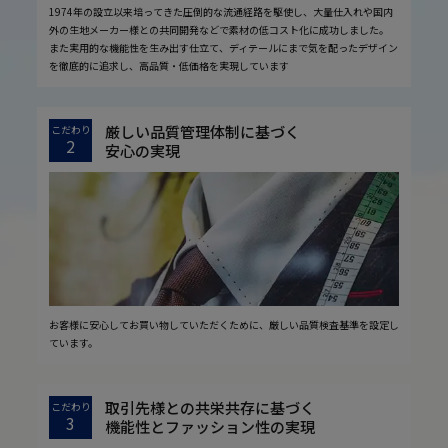
1974年の設立以来培ってきた圧倒的な流通経路を駆使し、大量仕入れや国内
外の生地メーカー様との共同開発などで素材の低コスト化に成功しました。
また実用的な機能性を生み出す仕立て、ディテールにまで気を配ったデザイン
を徹底的に追求し、高品質・低価格を実現しています
厳しい品質管理体制に基づく
こだわり
2
安心の実現
お客様に安心してお買い物していただくために、厳しい品質検査基準を設定し
ています。
取引先様との共栄共存に基づく
こだわり
3
機能性とファッション性の実現