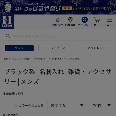
お知らせ
店舗情報
カテゴリー
カート
メニュー
 ギフトにおすすめ
#セットアップ スーツ
#長袖 ワイシャツ
#スー
メンズ
レディース
アウトレット
TOP
メンズ
雑貨・アクセサリー
名刺入れ
ブラック系
ブラック系 | 名刺入れ | 雑貨・アクセサ
リー | メンズ
0
検索結果：
件
カラーをまとめる
絞り込み条件