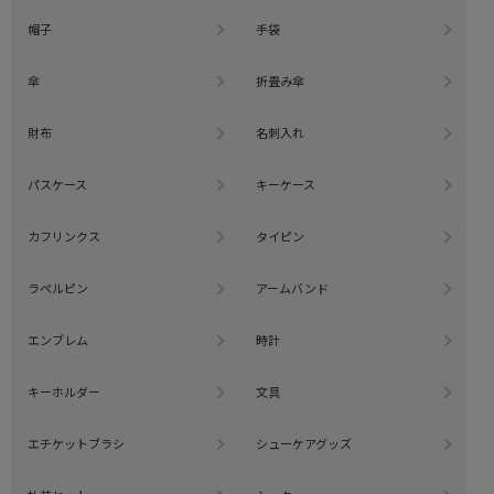
帽子
手袋
傘
折畳み傘
財布
名刺入れ
パスケース
キーケース
カフリンクス
タイピン
ラペルピン
アームバンド
エンブレム
時計
キーホルダー
文具
エチケットブラシ
シューケアグッズ