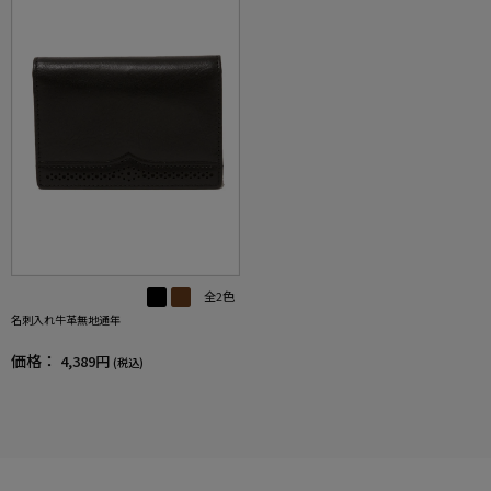
全2色
名刺入れ牛革無地通年
価格：
4,389円
(税込)