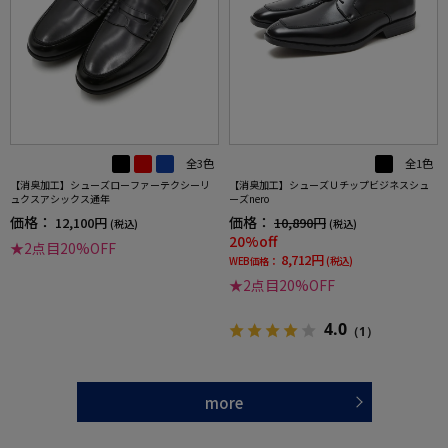
全3色
全1色
【消臭加工】シューズローファーテクシーリ
【消臭加工】シューズＵチップビジネスシュ
ュクスアシックス通年
ーズnero
価格：
価格：
12,100円
10,890円
(税込)
(税込)
20%off
★2点目20%OFF
8,712円
WEB価格：
(税込)
★2点目20%OFF
4.0
（1）
more