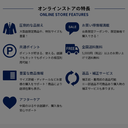
オンラインストアの特長
ONLINE STORE FEATURES
圧倒的な品揃え
お買い得情報満載
大型店限定商品や、特別サイズも
会員限定クーポンや、限定価格で
豊富！
購入できる！
共通ポイント
全国送料無料
ポイントが貯まる、使える。店舗
5,000円（税込）以上のお買い上
でもネットでもポイントの相互利
げで送料無料
用可能！
豊富な商品情報
返品・補正サービス
サイズ詳細・ディテールなどお客
補正前・着用前の返品可能
様の購入をサポート！商品により
※一部返品不可商品あり購入時の
店頭在庫も表示。
補正サービスも承ります。
アフターケア
全国のはるやま店舗が、購入後も
安心サポート