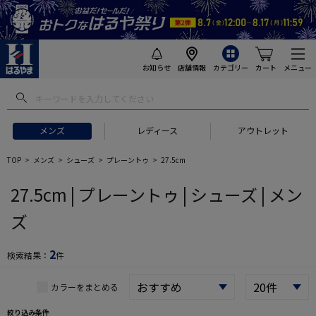
お知らせ
店舗情報
カテゴリー
カート
メニュー
 ギフトにおすすめ
#セットアップ スーツ
#長袖 ワイシャツ
#スー
メンズ
レディース
アウトレット
TOP
メンズ
シューズ
プレーントゥ
27.5cm
27.5cm | プレーントゥ | シューズ | メン
ズ
2
検索結果：
件
カラーをまとめる
絞り込み条件