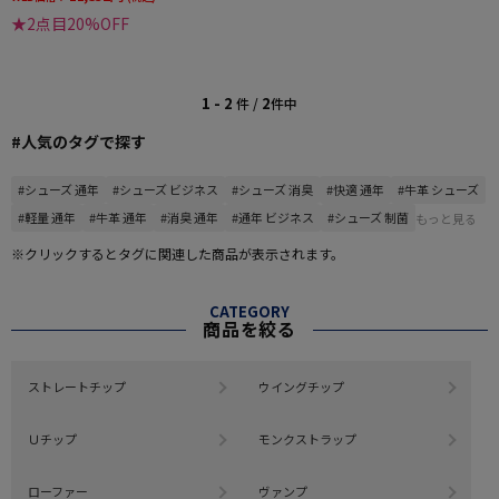
★2点目20%OFF
1 - 2
2
件 /
件中
#人気のタグで探す
#シューズ 通年
#シューズ ビジネス
#シューズ 消臭
#快適 通年
#牛革 シューズ
#軽量 通年
#牛革 通年
#消臭 通年
#通年 ビジネス
#シューズ 制菌
もっと見る
※クリックするとタグに関連した商品が表示されます。
CATEGORY
商品を絞る
ストレートチップ
ウイングチップ
Ｕチップ
モンクストラップ
ローファー
ヴァンプ