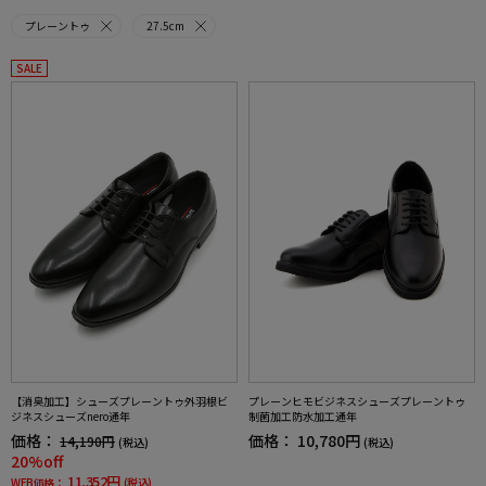
プレーントゥ
27.5cm
SALE
【消臭加工】シューズプレーントゥ外羽根ビ
プレーンヒモビジネスシューズプレーントゥ
ジネスシューズnero通年
制菌加工防水加工通年
価格：
価格：
10,780円
14,190円
(税込)
(税込)
20%off
11,352円
WEB価格：
(税込)