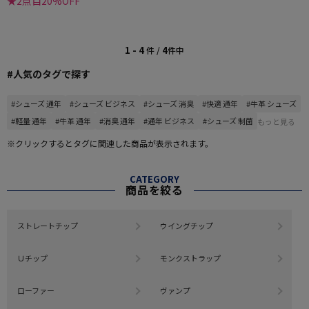
★2点目20%OFF
1 - 4
4
件 /
件中
#人気のタグで探す
#シューズ 通年
#シューズ ビジネス
#シューズ 消臭
#快適 通年
#牛革 シューズ
#軽量 通年
#牛革 通年
#消臭 通年
#通年 ビジネス
#シューズ 制菌
もっと見る
※クリックするとタグに関連した商品が表示されます。
CATEGORY
商品を絞る
ストレートチップ
ウイングチップ
Ｕチップ
モンクストラップ
ローファー
ヴァンプ