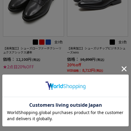
全3色
全1色
【消臭加工】シューズローファーテクシーリ
【消臭加工】シューズＵチップビジネスシュ
ュクスアシックス通年
ーズnero
価格：
価格：
12,100円
10,890円
(税込)
(税込)
20%off
★2点目20%OFF
8,712円
WEB価格：
(税込)
★2点目20%OFF
4.0
（1）
more