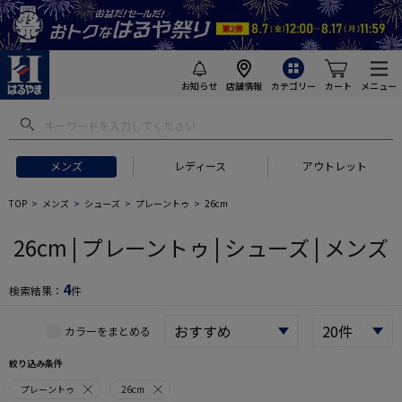
お知らせ
店舗情報
カテゴリー
カート
メニュー
 ギフトにおすすめ
#セットアップ スーツ
#長袖 ワイシャツ
#スー
メンズ
レディース
アウトレット
TOP
メンズ
シューズ
プレーントゥ
26cm
26cm | プレーントゥ | シューズ | メンズ
4
検索結果：
件
カラーをまとめる
絞り込み条件
プレーントゥ
26cm