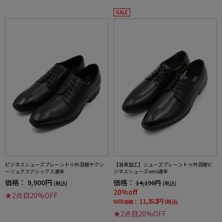
SALE
ビジネスシューズプレーントゥ外羽根テクシ
【消臭加工】シューズプレーントゥ外羽根ビ
ーリュクスアシックス通年
ジネスシューズnero通年
価格：
9,900円
価格：
14,190円
(税込)
(税込)
20%off
★2点目20%OFF
11,352円
WEB価格：
(税込)
★2点目20%OFF