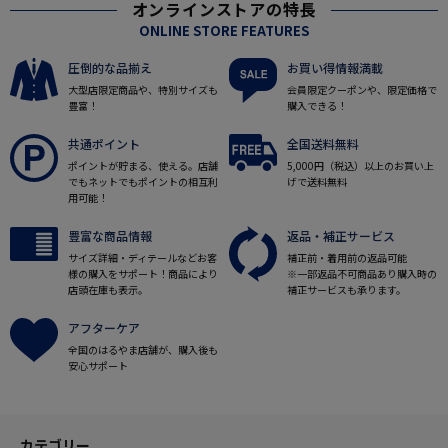
オンラインストアの特長
ONLINE STORE FEATURES
圧倒的な品揃え
お買い得情報満載
大型店限定商品や、特別サイズも
会員限定クーポンや、限定価格で
豊富！
購入できる！
共通ポイント
全国送料無料
ポイントが貯まる、使える。店舗
5,000円（税込）以上のお買い上
でもネットでもポイントの相互利
げで送料無料
用可能！
豊富な商品情報
返品・補正サービス
サイズ詳細・ディテールなどお客
補正前・着用前の返品可能
様の購入をサポート！商品により
※一部返品不可商品あり購入時の
店頭在庫も表示。
補正サービスも承ります。
アフターケア
全国のはるやま店舗が、購入後も
安心サポート
カテゴリー