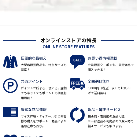
オンラインストアの特長
ONLINE STORE FEATURES
圧倒的な品揃え
お買い得情報満載
大型店限定商品や、特別サイズも
会員限定クーポンや、限定価格で
豊富！
購入できる！
共通ポイント
全国送料無料
ポイントが貯まる、使える。店舗
5,000円（税込）以上のお買い上
でもネットでもポイントの相互利
げで送料無料
用可能！
豊富な商品情報
返品・補正サービス
サイズ詳細・ディテールなどお客
補正前・着用前の返品可能
様の購入をサポート！商品により
※一部返品不可商品あり購入時の
店頭在庫も表示。
補正サービスも承ります。