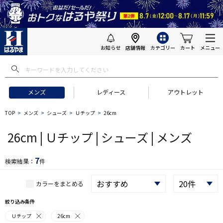
お知らせ
店舗情報
カテゴリー
カート
メニュー
 ギフトにおすすめ
#セットアップ スーツ
#長袖 ワイシャツ
#スー
メンズ
レディース
アウトレット
TOP
メンズ
シューズ
Ｕチップ
26cm
26cm | Ｕチップ | シューズ | メンズ
7
検索結果：
件
カラーをまとめる
絞り込み条件
Ｕチップ
26cm