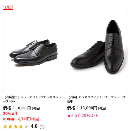
SALE
【消臭加工】シューズＵチップビジネスシュ
【消臭】ビジネスフィットＵチップシューズ
ーズnero
通年
価格：
価格：
13,090円
10,890円
(税込)
(税込)
20%off
★2点目20%OFF
8,712円
WEB価格：
(税込)
4.0
（1）