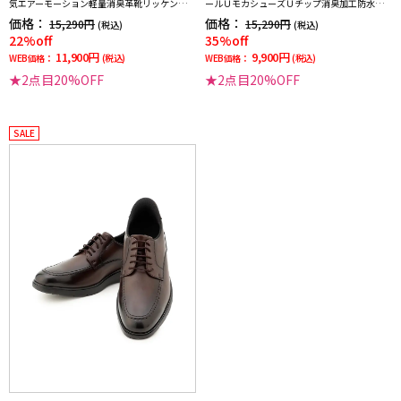
気エアーモーション軽量消臭革靴リッケンバ
ールＵモカシューズＵチップ消臭加工防水加
ッカー通年
工通年
価格：
価格：
15,290円
15,290円
(税込)
(税込)
22%off
35%off
11,900円
9,900円
WEB価格：
(税込)
WEB価格：
(税込)
★2点目20%OFF
★2点目20%OFF
SALE