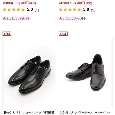
13,200円
13,200円
WEB価格：
(税込)
WEB価格：
(税込)
5.0
5.0
（1）
（1）
★2点目20%OFF
★2点目20%OFF
SALE
SALE
【防水】ビジネスシューズＵチップ外羽根通
【I.B.S】スリップイージースニーカーインソ