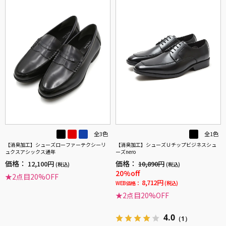
全3色
全1色
【消臭加工】シューズローファーテクシーリ
【消臭加工】シューズＵチップビジネスシュ
ュクスアシックス通年
ーズnero
価格：
価格：
12,100円
10,890円
(税込)
(税込)
20%off
★2点目20%OFF
8,712円
WEB価格：
(税込)
★2点目20%OFF
4.0
（1）