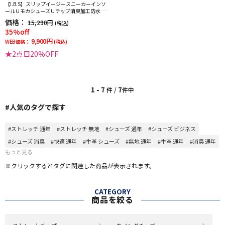
【I.B.S】スリップイージースニーカーインソ
ールＵモカシューズＵチップ消臭加工防水加
工通年
価格：
15,290円
(税込)
35%off
9,900円
WEB価格：
(税込)
★2点目20%OFF
1 - 7
7
件 /
件中
#人気のタグで探す
#ストレッチ 通年
#ストレッチ 無地
#シューズ 通年
#シューズ ビジネス
#シューズ 消臭
#快適 通年
#牛革 シューズ
#無地 通年
#牛革 通年
#消臭 通年
もっと見る
※クリックするとタグに関連した商品が表示されます。
CATEGORY
商品を絞る