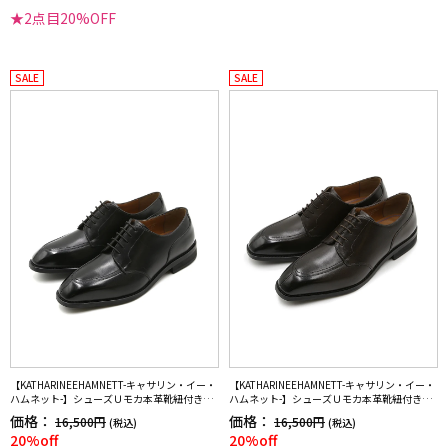
★2点目20%OFF
SALE
SALE
【KATHARINEEHAMNETT-キャサリン・イー・
【KATHARINEEHAMNETT-キャサリン・イー・
ハムネット-】シューズＵモカ本革靴紐付き無
ハムネット-】シューズＵモカ本革靴紐付き無
地通年
地通年
価格：
価格：
16,500円
16,500円
(税込)
(税込)
20%off
20%off