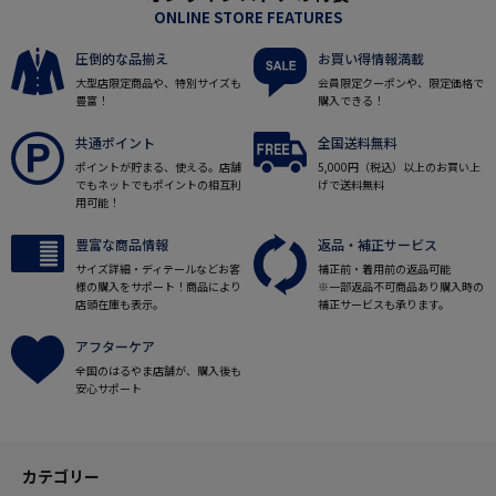
ONLINE STORE FEATURES
圧倒的な品揃え
お買い得情報満載
大型店限定商品や、特別サイズも
会員限定クーポンや、限定価格で
豊富！
購入できる！
共通ポイント
全国送料無料
ポイントが貯まる、使える。店舗
5,000円（税込）以上のお買い上
でもネットでもポイントの相互利
げで送料無料
用可能！
豊富な商品情報
返品・補正サービス
サイズ詳細・ディテールなどお客
補正前・着用前の返品可能
様の購入をサポート！商品により
※一部返品不可商品あり購入時の
店頭在庫も表示。
補正サービスも承ります。
アフターケア
全国のはるやま店舗が、購入後も
安心サポート
カテゴリー