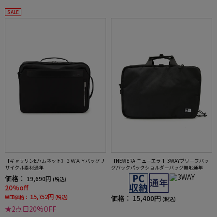
SALE
【キャサリンEハムネット】３ＷＡＹバッグリ
【NEWERA-ニューエラ-】3WAYブリーフバッ
サイクル素材通年
グバックパックショルダーバッグ無地通年
価格：
19,690円
(税込)
20%off
15,752円
WEB価格：
(税込)
価格：
15,400円
(税込)
★2点目20%OFF