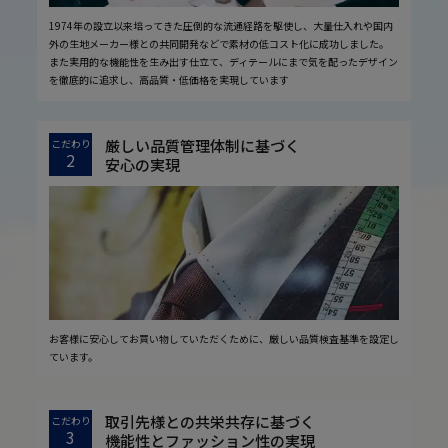
1974年の設立以来培ってきた圧倒的な流通経路を駆使し、大量仕入れや国内
外の生地メーカー様との共同開発などで素材の低コスト化に成功しました。
また実用的な機能性を生み出す仕立て、ディテールにまで気を配ったデザイン
を徹底的に追求し、高品質・低価格を実現しています
厳しい品質管理体制に基づく
こだわり
2
安心の実現
お客様に安心してお買い物していただくために、厳しい品質検査基準を設定し
ています。
取引先様との共栄共存に基づく
こだわり
3
機能性とファッション性の実現