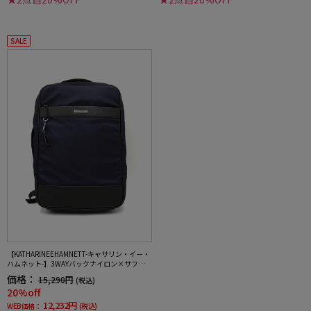
SALE
【KATHARINEEHAMNETT-キャサリン・イー・
ハムネット-】3WAYバックナイロン×サフィア
ーノリュック/ブリーフ（タテ・ヨコ）無地通
価格：
15,290円
(税込)
年
20%off
12,232円
WEB価格：
(税込)