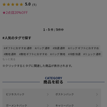
5.0
（1）
★2点目20%OFF
1 - 5
5
件 /
件中
#人気のタグで探す
#ギフトにおすすめ 通年
#バッグ 通年
#快適 通年
#バッグ ギフトにおすすめ
#無地 通年
#無地 ギフトにおすすめ
#バッグ 無地
#冷感 快適
#リュック 通年
もっと見る
※クリックするとタグに関連した商品が表示されます。
CATEGORY
商品を絞る
ビジネスバック
ボストンバック
ガーメントバック
キャリーバック