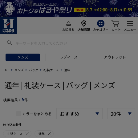
お知らせ
店舗情報
カテゴリー
カート
メニュー
 ギフトにおすすめ
#セットアップ スーツ
#長袖 ワイシャツ
#スー
メンズ
レディース
アウトレット
TOP
メンズ
バッグ
礼装ケース
通年
通年 | 礼装ケース | バッグ | メンズ
5
検索結果：
件
カラーをまとめる
絞り込み条件
礼装ケース
通年