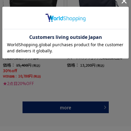
全1色
全2色
【撥水加工】ビジネスバックトート2WAY開閉
【NEWERA-ニューエラ-】機能性抜群ビジネス
PC収納可無地ブラック通年
スマートバッグリュック充実収納無地通年
価格：
価格：
15,400円
13,200円
(税込)
(税込)
30%off
10,780円
WEB価格：
(税込)
★2点目20%OFF
more