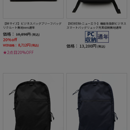
【B4サイズ】ビジネスバッグブリーフバッグ
【NEWERA-ニューエラ-】機能性抜群ビジネス
リクルート無地nero通年
スマートバッグリュック充実収納無地通年
価格：
10,890円
(税込)
20%off
8,712円
WEB価格：
(税込)
価格：
13,200円
(税込)
★2点目20%OFF