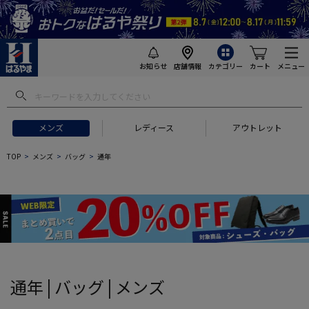
お知らせ
店舗情報
カテゴリー
カート
メニュー
 ギフトにおすすめ
#セットアップ スーツ
#長袖 ワイシャツ
#スー
メンズ
レディース
アウトレット
TOP
メンズ
バッグ
通年
通年 | バッグ | メンズ