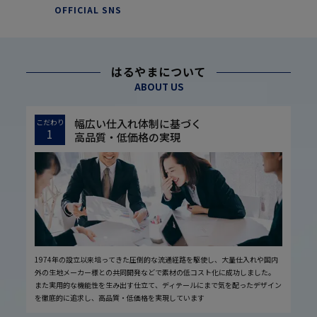
OFFICIAL SNS
はるやまについて
ABOUT US
幅広い仕入れ体制に基づく
こだわり
1
高品質・低価格の実現
1974年の設立以来培ってきた圧倒的な流通経路を駆使し、大量仕入れや国内
外の生地メーカー様との共同開発などで素材の低コスト化に成功しました。
また実用的な機能性を生み出す仕立て、ディテールにまで気を配ったデザイン
を徹底的に追求し、高品質・低価格を実現しています