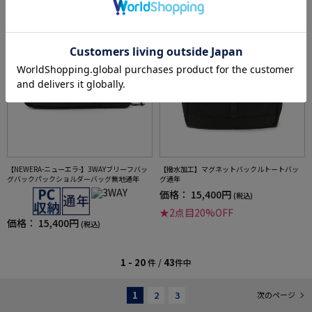
【NEWERA-ニューエラ-】3WAYブリーフバッ
【撥水加工】マグネットバックルトートバッ
グバックパックショルダーバッグ無地通年
グ通年
価格：
15,400円
(税込)
★2点目20%OFF
価格：
15,400円
(税込)
1 - 20
43
件 /
件中
1
2
3
次のページ