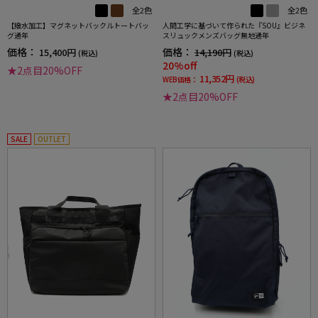
全2色
全2色
【撥水加工】マグネットバックルトートバッ
人間工学に基づいて作られた『SOU』ビジネ
グ通年
スリュックメンズバッグ無地通年
価格：
価格：
15,400円
14,190円
(税込)
(税込)
20%off
★2点目20%OFF
11,352円
WEB価格：
(税込)
★2点目20%OFF
SALE
OUTLET