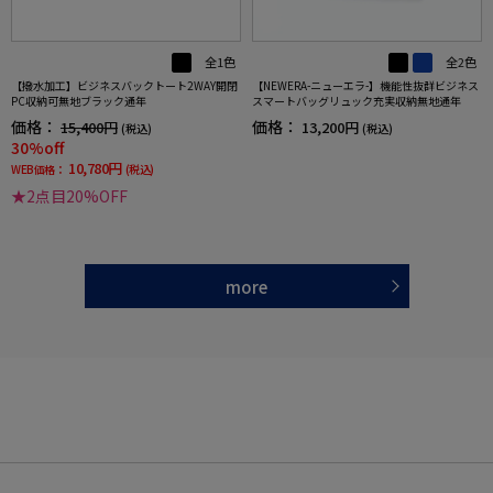
全1色
全2色
【撥水加工】ビジネスバックトート2WAY開閉
【NEWERA-ニューエラ-】機能性抜群ビジネス
PC収納可無地ブラック通年
スマートバッグリュック充実収納無地通年
価格：
価格：
15,400円
13,200円
(税込)
(税込)
30%off
10,780円
WEB価格：
(税込)
★2点目20%OFF
more