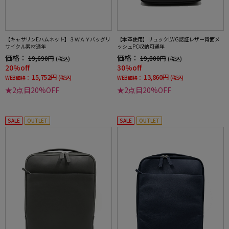
【キャサリンEハムネット】３ＷＡＹバッグリ
【本革使用】リュックLWG認証レザー背面メ
サイクル素材通年
ッシュPC収納可通年
価格：
価格：
19,690円
19,800円
(税込)
(税込)
20%off
30%off
15,752円
13,860円
WEB価格：
(税込)
WEB価格：
(税込)
★2点目20%OFF
★2点目20%OFF
SALE
OUTLET
SALE
OUTLET