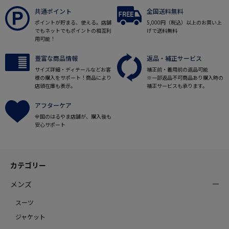
共通ポイント
全国送料無料
ポイントが貯まる、使える。店舗
5,000円（税込）以上のお買い上
でもネットでもポイントの相互利
げで送料無料
用可能！
豊富な商品情報
返品・補正サービス
サイズ詳細・ディテールなどお客
補正前・着用前の返品可能
様の購入をサポート！商品により
※一部返品不可商品あり購入時の
店頭在庫も表示。
補正サービスも承ります。
アフターケア
全国のはるやま店舗が、購入後も
安心サポート
カテゴリー
メンズ
スーツ
ジャケット