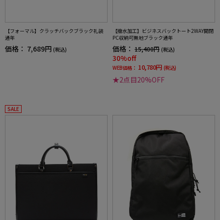
【フォーマル】クラッチバックブラック礼装
【撥水加工】ビジネスバックトート2WAY開閉
通年
PC収納可無地ブラック通年
価格：
7,689円
価格：
15,400円
(税込)
(税込)
30%off
10,780円
WEB価格：
(税込)
★2点目20%OFF
SALE