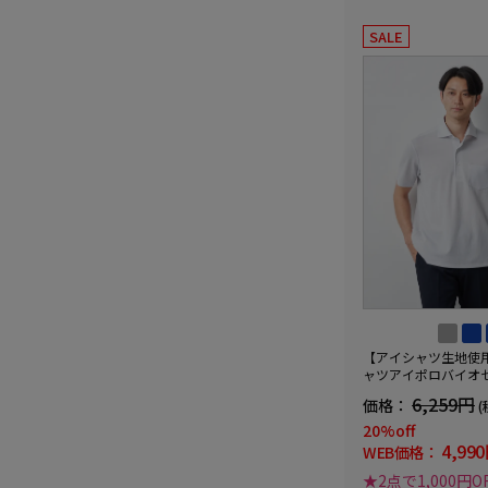
SALE
【アイシャツ生地使
ャツアイポロバイオ
ールカジュアルイン
6,259円
価格：
(
定ストレッチ吸汗速
春夏
20%off
4,99
WEB価格：
★2点で1,000円O