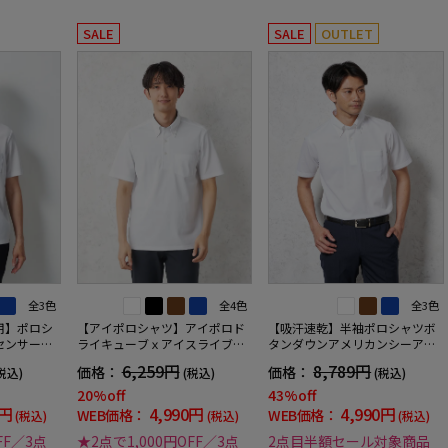
SALE
SALE
OUTLET
全3色
全4色
全3色
用】ポロシ
【アイポロシャツ】アイポロド
【吸汗速乾】半袖ポロシャツボ
センサーク
ライキューブｘアイスライブボ
タンダウンアメリカンシーアイ
ナー形態安
タンダウンカジュアルインナー
ランドコットンドライカジュア
6,259円
8,789円
価格：
価格：
税込)
(税込)
(税込)
乾抗菌加工
吸汗速乾抗菌加工ストレッチ形
ルインナー無地春夏
態安定春夏
20%off
43%off
0円
4,990円
4,990円
WEB価格：
WEB価格：
(税込)
(税込)
(税込)
FF／3点
★2点で1,000円OFF／3点
2点目半額セール対象商品