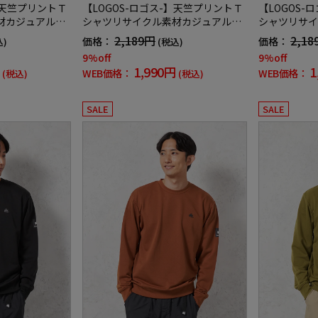
】天竺プリントＴ
【LOGOS-ロゴス-】天竺プリントＴ
【LOGOS-
材カジュアルイ
シャツリサイクル素材カジュアルイ
シャツリサイ
ンナー無地秋冬
ンナー無地秋
2,189円
2,18
価格：
価格：
込)
(税込)
9%off
9%off
1,990円
1
WEB価格：
WEB価格：
(税込)
(税込)
SALE
SALE