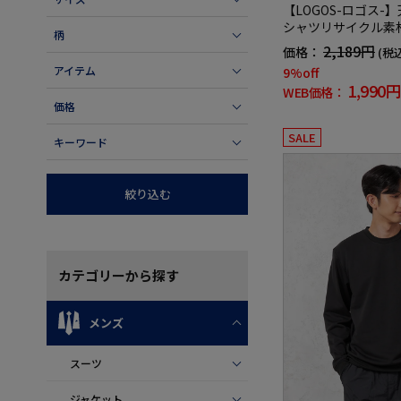
【LOGOS-ロゴス-
シャツリサイクル素
柄
ンナー無地秋冬
2,189円
価格：
(税
アイテム
9%off
1,990円
WEB価格：
価格
SALE
キーワード
絞り込む
カテゴリー
から探す
メンズ
スーツ
ジャケット