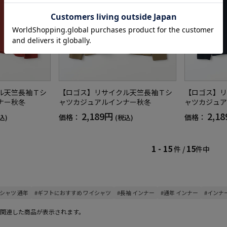
ル天竺長袖Ｔシ
【ロゴス】リサイクル天竺長袖Ｔシ
【ロゴス】リ
ナー秋冬
ャツカジュアルインナー秋冬
ャツカジュア
2,189円
2,1
価格：
価格：
込)
(税込)
1 - 15
15
件 /
件中
シャツ 通年
#ギフトにおすすめ ワイシャツ
#長袖 インナー
#通年 インナー
#インナー
関連した商品が表示されます。