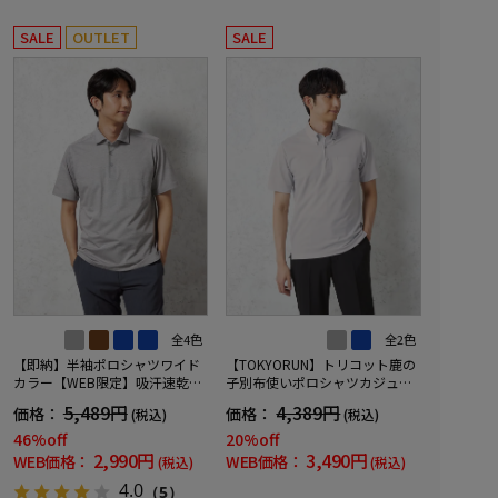
SALE
OUTLET
SALE
全4色
全2色
【即納】半袖ポロシャツワイド
【TOKYORUN】トリコット鹿の
カラー【WEB限定】吸汗速乾イ
子別布使いポロシャツカジュア
ージーケアビズポロTOKYORUN
ルインナー織柄無地吸汗速乾ニ
5,489円
4,389円
価格：
価格：
(税込)
(税込)
春夏
ット素材ストレッチ形態安定春
夏
46%off
20%off
2,990円
3,490円
WEB価格：
WEB価格：
(税込)
(税込)
4.0
（5）