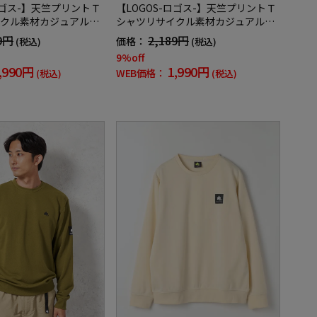
ロゴス-】天竺プリントＴ
【LOGOS-ロゴス-】天竺プリントＴ
クル素材カジュアルイ
シャツリサイクル素材カジュアルイ
冬
ンナー無地秋冬
9円
2,189円
価格：
(税込)
(税込)
9%off
,990円
1,990円
WEB価格：
(税込)
(税込)