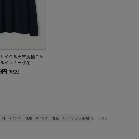
サイクル天竺長袖Ｔシ
ルインナー秋冬
89円
(税込)
 綿
#インナー 無地
#インナー 春夏
#ワイシャツ 無地
もっと見る