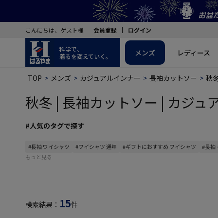
こんにちは、ゲスト様
会員登録
ログイン
科学で、
メンズ
レディース
着るを変えていく。
TOP
メンズ
カジュアルインナー
長袖カットソー
秋
秋冬 | 長袖カットソー | カジュ
#人気のタグで探す
#長袖 ワイシャツ
#ワイシャツ 通年
#ギフトにおすすめ ワイシャツ
#長袖
もっと見る
15
検索結果：
件