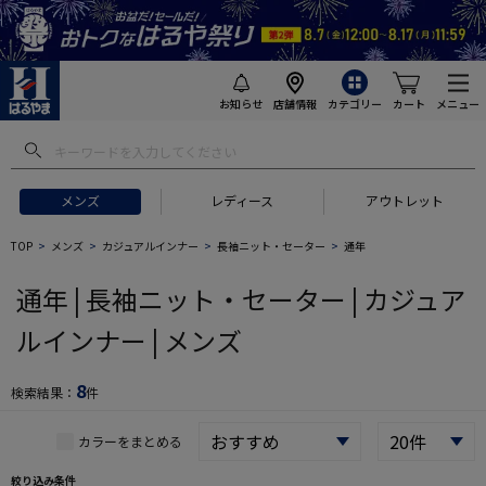
お知らせ
店舗情報
カテゴリー
カート
メニュー
 ギフトにおすすめ
#セットアップ スーツ
#長袖 ワイシャツ
#スー
メンズ
レディース
アウトレット
TOP
メンズ
カジュアルインナー
長袖ニット・セーター
通年
通年 | 長袖ニット・セーター | カジュア
ルインナー | メンズ
8
検索結果：
件
カラーをまとめる
絞り込み条件