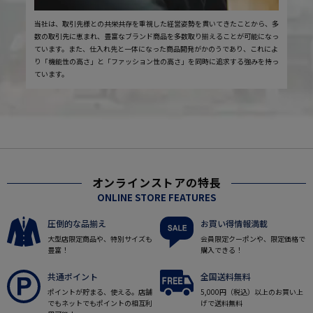
当社は、取引先様との共栄共存を重視した経営姿勢を貫いてきたことから、多
数の取引先に恵まれ、豊富なブランド商品を多数取り揃えることが可能になっ
ています。また、仕入れ先と一体になった商品開発がかのうであり、これによ
り「機能性の高さ」と「ファッション性の高さ」を同時に追求する強みを持っ
ています。
オンラインストアの特長
ONLINE STORE FEATURES
圧倒的な品揃え
お買い得情報満載
大型店限定商品や、特別サイズも
会員限定クーポンや、限定価格で
豊富！
購入できる！
共通ポイント
全国送料無料
ポイントが貯まる、使える。店舗
5,000円（税込）以上のお買い上
でもネットでもポイントの相互利
げで送料無料