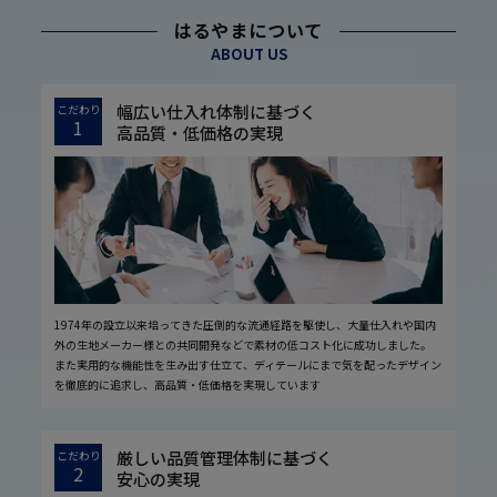
はるやまについて
ABOUT US
幅広い仕入れ体制に基づく
こだわり
1
高品質・低価格の実現
1974年の設立以来培ってきた圧倒的な流通経路を駆使し、大量仕入れや国内
外の生地メーカー様との共同開発などで素材の低コスト化に成功しました。
また実用的な機能性を生み出す仕立て、ディテールにまで気を配ったデザイン
を徹底的に追求し、高品質・低価格を実現しています
厳しい品質管理体制に基づく
こだわり
2
安心の実現