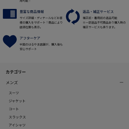
用可能！
豊富な商品情報
返品・補正サービス
サイズ詳細・ディテールなどお客
補正前・着用前の返品可能
様の購入をサポート！商品により
※一部返品不可商品あり購入時の
店頭在庫も表示。
補正サービスも承ります。
アフターケア
全国のはるやま店舗が、購入後も
安心サポート
カテゴリー
メンズ
スーツ
ジャケット
コート
スラックス
アイシャツ