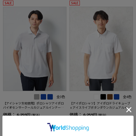
SALE
SALE
全3色
全4色
【アイシャツ生地使用】ポロシャツアイポロ
【アイポロシャツ】アイポロドライキューブ
バイオセンサークールカジュアルインナー形
ｘアイスライブボタンダウンカジュアルイン
態安定ストレッチ吸汗速乾抗菌加工春夏
ナー吸汗速乾抗菌加工ストレッチ形態安定春
価格：
価格：
6,259円
6,259円
(税込)
(税込)
夏
20%off
20%off
4,990円
4,990円
WEB価格：
(税込)
WEB価格：
(税込)
★2点で1,000円OFF／3点で3,00
★2点で1,000円OFF／3点で3,00