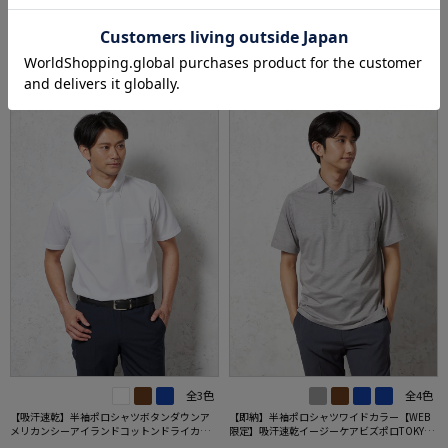
0円OFF対象
0円OFF対象
5.0
（2）
SALE
OUTLET
SALE
OUTLET
全3色
全4色
【吸汗速乾】半袖ポロシャツボタンダウンア
【即納】半袖ポロシャツワイドカラー【WEB
メリカンシーアイランドコットンドライカジ
限定】吸汗速乾イージーケアビズポロTOKYOR
ュアルインナー無地春夏
UN春夏