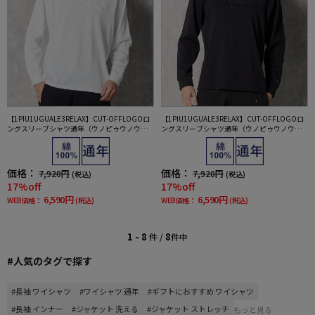
【1PIU1UGUALE3RELAX】CUT-OFFLOGOロ
【1PIU1UGUALE3RELAX】CUT-OFFLOGOロ
ングスリーブシャツ通年（ウノピゥウノウグ
ングスリーブシャツ通年（ウノピゥウノウグ
ァーレトレ）
ァーレトレ）
価格：
価格：
7,920円
7,920円
(税込)
(税込)
17%off
17%off
6,590円
6,590円
WEB価格：
(税込)
WEB価格：
(税込)
1 - 8
8
件 /
件中
#人気のタグで探す
#長袖 ワイシャツ
#ワイシャツ 通年
#ギフトにおすすめ ワイシャツ
#長袖 インナー
#ジャケット 洗える
#ジャケット ストレッチ
もっと見る