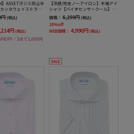
UN】ASSET汗ジミ防止半
【冷感/完全ノーアイロン】半袖アイ
カッタウェイストライ
シャツ【バイオセンサークール】ツ
汗速乾ＵＶ加工春夏
イル調カッタウェイ半袖ワイシャツ
9円
6,259円
価格：
(税込)
(税込)
織柄無地形態安定ストレッチ防汚効
20%off
果吸汗速乾春夏
,214円
4,990円
WEB価格：
(税込)
(税込)
0円OFF／3点で3,000円
SALE