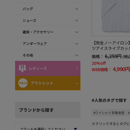
バッグ
シューズ
雑貨・アクセサリー
【完全ノーアイロン
アンダーウェア
ツアイスライブカッ
イシャツストライプ
6,259円
その他
価格：
(税
ッチ吸汗速乾ニット
20%off
4,990円
レディース
WEB価格：
アウトレット
#人気のタグで探す
ブランド
から探す
#ワイシャツ 形態安定
※クリックするとタグに