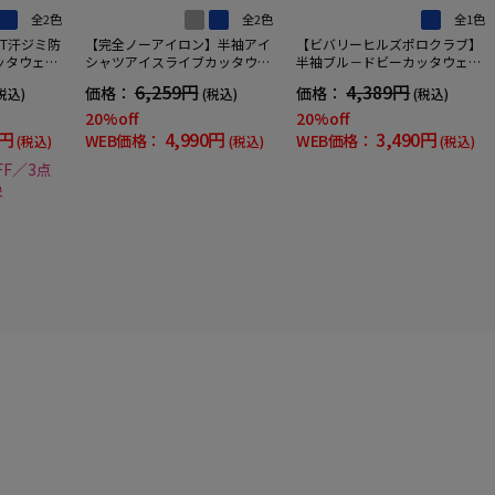
全2色
全2色
全1色
SET汗ジミ防
【完全ノーアイロン】半袖アイ
【ビバリーヒルズポロクラブ】
ッタウェイ
シャツアイスライブカッタウェ
半袖ブル－ドビーカッタウェイ
吸汗速乾Ｕ
イ半袖ワイシャツストライプ形
別布ワイシャツ織柄無地形態安
6,259円
4,389円
価格：
価格：
税込)
(税込)
(税込)
態安定ストレッチ吸汗速乾ニッ
定春夏
ト素材春夏
20%off
20%off
4円
4,990円
3,490円
WEB価格：
WEB価格：
(税込)
(税込)
(税込)
FF／3点
象