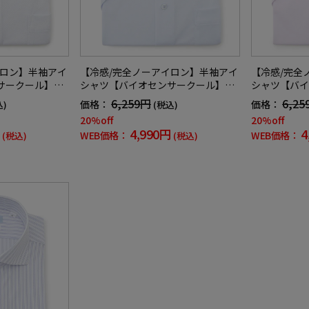
イロン】半袖アイ
【冷感/完全ノーアイロン】半袖アイ
【冷感/完全
サークール】ツ
シャツ【バイオセンサークール】ツ
シャツ【バイ
半袖ワイシャツ
イル調カッタウェイ半袖ワイシャツ
イル調カッタ
6,259円
6,25
価格：
価格：
込)
(税込)
トレッチ防汚効
織柄無地形態安定ストレッチ防汚効
織柄無地形態
20%off
20%off
果吸汗速乾春夏
果吸汗速乾春
4,990円
4
WEB価格：
WEB価格：
(税込)
(税込)