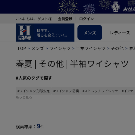
こんにちは、ゲスト様
会員登録
ログイン
科学で、
メンズ
レディース
着るを変えていく。
TOP
メンズ
ワイシャツ
半袖ワイシャツ
その他
春
春夏 | その他 | 半袖ワイシャツ 
#人気のタグで探す
#ワイシャツ 形態安定
#ワイシャツ 防臭
#ストレッチ ワイシャツ
#インナ
もっと見る
9
検索結果：
件