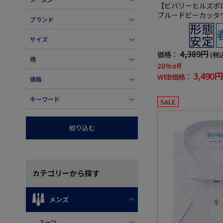
【ビバリーヒルズポ
ブル－ドビーカッタ
ブランド
シャツ織柄無地形態
サイズ
4,389円
価格：
(税
柄
20%off
3,490円
WEB価格：
価格
キーワード
SALE
絞り込む
カテゴリー
から探す
メンズ
スーツ