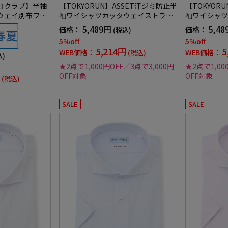
ロクラブ】半袖
【TOKYORUN】ASSET汗ジミ防止半
【TOKYOR
ウェイ別布ワイ
袖ワイシャツカッタウェイストライ
袖ワイシャツ
安定春夏
プ形態安定吸汗速乾ＵＶ加工春夏
プ形態安定吸
5,489円
5,48
価格：
価格：
(税込)
5%off
5%off
5,214円
5
WEB価格：
WEB価格：
(税込)
込)
★2点で1,000円OFF／3点で3,000円
★2点で1,00
OFF対象
OFF対象
(税込)
SALE
SALE