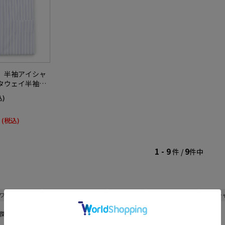
】半袖アイシャ
タウェイ半袖ワ
形態安定ストレ
込)
素材春夏
(税込)
1 - 9
9
件 /
件中
#ワイシャツ 防臭
#ストレッチ ワイシャツ
#インナー 綿
#ニット ワイシャツ
#ワイシ
関連した商品が表示されます。