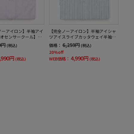
ノーアイロン】半袖アイ
【完全ノーアイロン】半袖アイシャ
オセンサークール】ツ
ツアイスライブカッタウェイ半袖ワ
ウェイ半袖ワイシャツ
イシャツストライプ形態安定ストレ
9円
6,259円
価格：
(税込)
(税込)
安定ストレッチ防汚効
ッチ吸汗速乾ニット素材春夏
20%off
夏
,990円
4,990円
WEB価格：
(税込)
(税込)