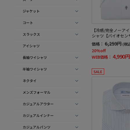
ジャケット
コート
【冷感/完全ノーア
スラックス
シャツ【バイオセン
イル調カッタウェイ
6,259円
価格：
(税
アイシャツ
織柄無地形態安定ス
20%off
果吸汗速乾春夏
4,990円
WEB価格：
長袖ワイシャツ
半袖ワイシャツ
SALE
ネクタイ
メンズフォーマル
カジュアルアウター
カジュアルインナー
カジュアルパンツ