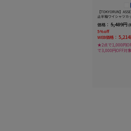
【TOKYORUN】AS
止半袖ワイシャツカ
ストライプ形態安定
5,489円
価格：
(
Ｖ加工春夏
5%off
5,21
WEB価格：
★2点で1,000円O
で3,000円OFF対