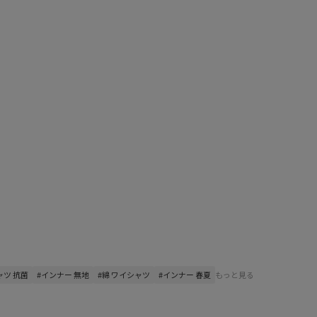
ャツ 抗菌
#インナー 無地
#綿 ワイシャツ
#インナー 春夏
もっと見る