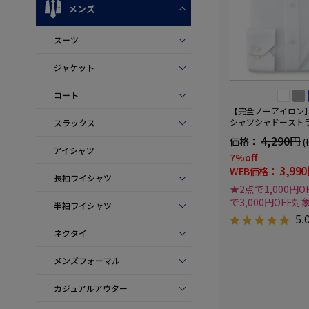
メンズ
スーツ
ジャケット
コート
【完全ノーアイロン
シャツシャドースト
スラックス
ワイド形態安定スト
4,290円
価格：
(
速乾ワイシャツ通年
アイシャツ
7%off
3,99
WEB価格：
長袖ワイシャツ
★2点で1,000円O
で3,000円OFF対
半袖ワイシャツ
5.
ネクタイ
メンズフォーマル
カジュアルアウター