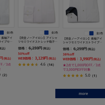
全3色
全2色
全2色
】長袖アイ
【完全ノーアイロン】アイシャ
【完全ノーアイロン】長袖アイ
ライプセミ
ツセミワイドストレッチ吸汗速
シャツセミワイドストライプス
レッチ吸汗
乾織柄スクエアワイシャツi-shirt
トレッチ吸汗速乾ワイシャツi-sh
6,259円
6,259円
価格：
税込)
(税込)
価格：
(税込)
通年
irt通年
50%off
36%off
0円
3,129円
3,990円
WEB価格：
(税込)
(税込)
WEB価格：
(税込)
4.6
FF／3点
（14）
★2点で1,000円OFF／3点
象
で3,000円OFF対象
0
5.0
（2）
（1）
more