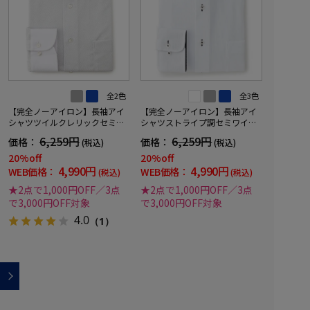
全2色
全3色
【完全ノーアイロン】長袖アイ
【完全ノーアイロン】長袖アイ
シャツツイルクレリックセミワ
シャツストライプ調セミワイド
イド織柄無地形態安定ストレッ
別布ストライプ形態安定ストレ
6,259円
6,259円
価格：
価格：
(税込)
(税込)
チ吸汗速乾ニット素材ワイシャ
ッチ防汚効果吸汗速乾ワイシャ
ツ通年
ツ通年
20%off
20%off
4,990円
4,990円
WEB価格：
WEB価格：
(税込)
(税込)
★2点で1,000円OFF／3点
★2点で1,000円OFF／3点
で3,000円OFF対象
で3,000円OFF対象
4.0
（1）