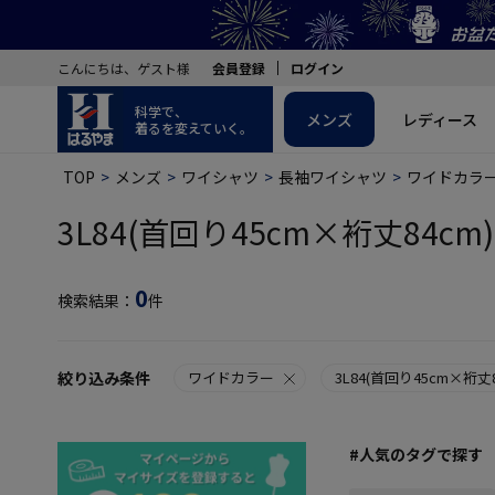
こんにちは、ゲスト様
会員登録
ログイン
科学で、
メンズ
レディース
着るを変えていく。
TOP
メンズ
ワイシャツ
長袖ワイシャツ
ワイドカラ
3L84(首回り45cm×裄丈84cm
0
検索結果：
件
絞り込み条件
ワイドカラー
3L84(首回り45cm×裄丈8
#人気のタグで探す